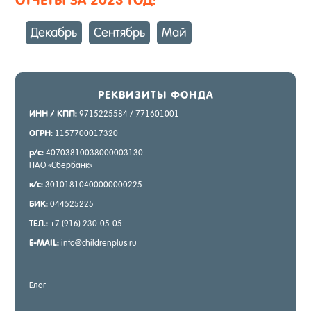
ОТЧЕТЫ ЗА 2023 ГОД:
Де­кабрь
Сен­тябрь
Май
РЕК­ВИ­ЗИТЫ ФОН­ДА
ИНН / КПП:
9715225584 / 771601001
ОГРН:
1157700017320
р/с:
40703810038000003130
ПАО «Сбер­банк»
к/с:
30101810400000000225
БИК:
044525225
ТЕЛ.:
+7 (916) 230-05-05
E-MAIL:
info@childrenplus.ru
Блог