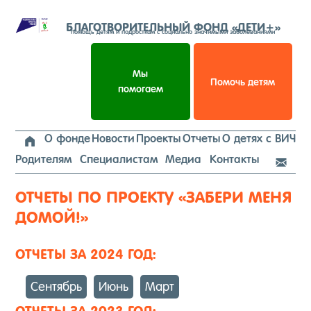
Перейти
к
БЛАГОТВОРИТЕЛЬНЫЙ ФОНД «ДЕТИ+»
помощь детям и подросткам с социально значимыми заболеваниями
содержимому
Мы
Помочь детям
помогаем
О фонде
Новости
Проекты
Отчеты
О детях с ВИЧ

Родителям
Специалистам
Медиа
Контакты

ОТЧЕТЫ ПО ПРОЕКТУ «ЗАБЕРИ МЕНЯ
ДОМОЙ!»
ОТЧЕТЫ ЗА 2024 ГОД:
Сен­тябрь
И­юнь
Март