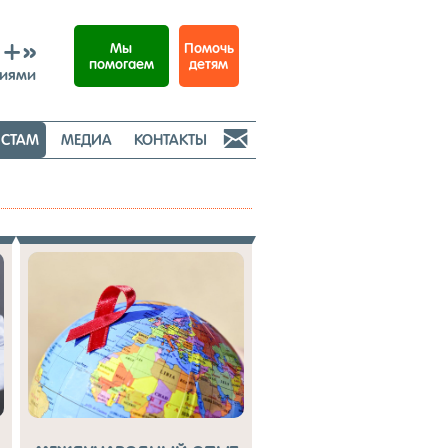
И+»
Помочь
Мы
детям
помогаем
ниями

СТАМ
МЕДИА
КОНТАКТЫ