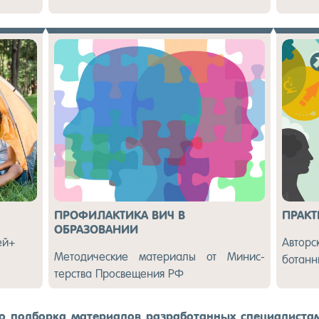
ПРОФИЛАКТИКА ВИЧ В
ПРАК
ОБРАЗОВАНИИ
тей+
Ав­тор­
Ме­тоди­чес­кие ма­тери­алы от Ми­нис­
ботан­
терс­тва Прос­ве­щения РФ
 под­борка ма­тери­алов раз­ра­ботан­ных спе­ци­алис­та