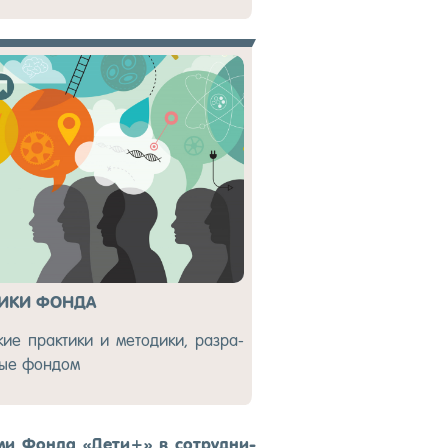
ТИКИ ФОНДА
ские прак­ти­ки и ме­тоди­ки, раз­ра­
ные фон­дом
­ми Фон­да «Де­ти+» в сот­рудни­