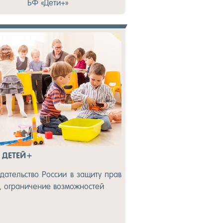
БФ «Де­ти+»
 ДЕ­ТЕЙ+
­датель­ство Рос­сии в за­щиту прав
, ог­ра­ниче­ние воз­можнос­тей