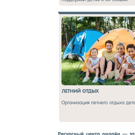
ЛЕТНИЙ ОТДЫХ
Ор­га­низа­ция лет­не­го от­ды­ха де­
Ре­сур­сный центр он­лайн — это