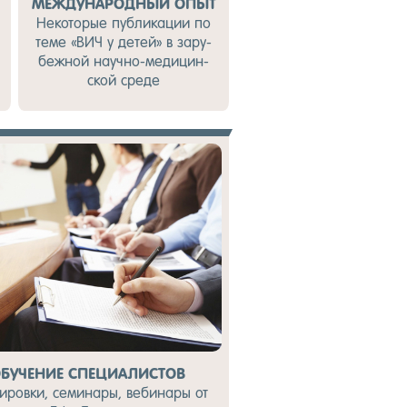
МЕЖДУНАРОДНЫЙ ОПЫТ
Не­ко­то­рые пуб­ли­ка­ции по
те­ме «ВИЧ у де­тей» в за­ру­
беж­ной на­уч­но-ме­ди­цин­
ской сре­де
БУЧЕНИЕ СПЕЦИАЛИСТОВ
иров­ки, се­мина­ры, ве­бина­ры от