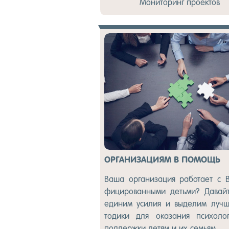
Мо­нито­ринг про­ек­тов
ОРГАНИЗАЦИЯМ В ПОМОЩЬ
Ва­ша ор­га­низа­ция ра­бота­ет с
фи­циро­ван­ны­ми деть­ми? Да­вай
еди­ним уси­лия и вы­делим луч­
тоди­ки для ока­зания пси­холо­г
под­дер­жки де­тям и их семь­ям.