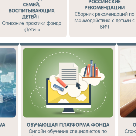
РОССИЙСКИЕ
СЕМЕЙ,
РЕКОМЕНДАЦИИ
ВОСПИТЫВАЮЩИХ
Сбор­ник ре­комен­да­ций по
ДЕТЕЙ+
вза­имо­дей­ствию с деть­ми с
Опи­сание прак­ти­ки фон­да
ВИЧ
«Де­ти+»
ОБУЧАЮЩАЯ ПЛАТФОРМА ФОНДА
О
МА
Он­лайн обу­чение спе­ци­алис­тов по
Ста­ж