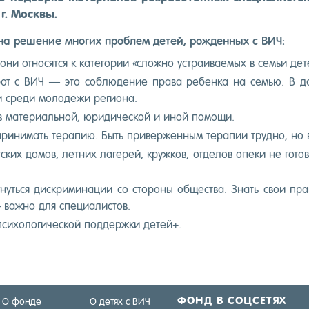
г. Мос­квы.
 на ре­шение мно­гих проб­лем де­тей, рож­денных с ВИЧ:
, они от­но­сят­ся к ка­тего­рии «слож­но ус­тра­ива­емых в семьи де­т
и­рот с ВИЧ — это соб­лю­дение пра­ва ре­бен­ка на семью. В д
сре­ди мо­лоде­жи ре­ги­она.
 в ма­тери­аль­ной, юри­дичес­кой и иной по­мощи.
при­нимать те­рапию. Быть при­вер­женным те­рапии труд­но, но в
­ских до­мов, лет­них ла­герей, круж­ков, от­де­лов опе­ки не го
гнуть­ся дис­кри­мина­ции со сто­роны об­щес­тва. Знать свои пр
важ­но для спе­ци­алис­тов.
си­холо­гичес­кой под­дер­жки де­тей+.
ФОНД В СОЦ­СЕ­ТЯХ
О фонде
О детях с ВИЧ