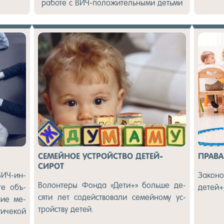
ра­боте с ВИЧ-по­ложи­тель­ны­ми деть­ми
СЕМЕЙНОЕ УСТРОЙСТВО ДЕТЕЙ-
ПРА­ВА
СИРОТ
 ВИЧ-ин­
За­коно
Во­лон­те­ры Фон­да «Де­ти+» боль­ше де­
­те объ­
де­тей+
сяти лет со­дей­ство­вали се­мей­но­му ус­
шие ме­
трой­ству де­тей.
иче­кой