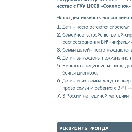
чес­тве с ГКУ ЦССВ «Со­коле­нок» 
На­ша де­ятель­ность нап­равле­на
Де­ти+ час­то ос­та­ют­ся си­рота­ми
Се­мей­ное ус­трой­ство де­тей-с
рас­простра­нения ВИЧ-ин­фекции 
Семьи де­тей+ час­то нуж­да­ют­ся
Де­ти+ вы­нуж­де­ны по­жиз­ненно 
Не­ред­ко спе­ци­алис­ты школ, дет
бо­ят­ся ди­аг­но­за.
Де­ти+ и их семьи мо­гут под­вер­
пра­ва семьи и ре­бен­ка с ВИЧ — 
В Рос­сии нет еди­ной ме­тоди­ки п
РЕК­ВИ­ЗИТЫ ФОН­ДА