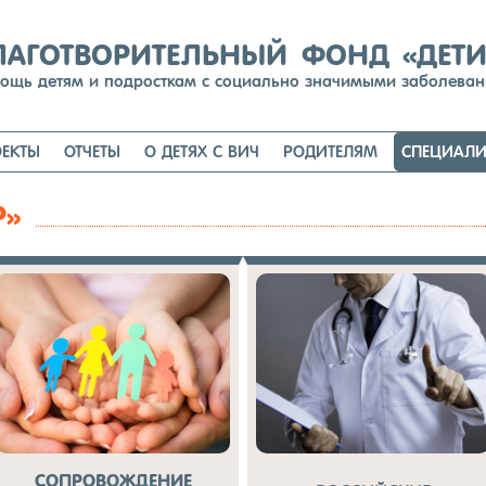
Перейти
к
содержимому
ЛАГОТВОРИТЕЛЬНЫЙ ФОНД «ДЕТ
ощь детям и подросткам с социально значимыми заболева
ЕКТЫ
ОТЧЕТЫ
О ДЕТЯХ С ВИЧ
РОДИТЕЛЯМ
СПЕЦИАЛИ
Р»
СОПРОВОЖДЕНИЕ