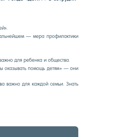
ей».
аль­ней­шем — ме­ра про­филак­ти­ки
аж­но для ре­бен­ка и об­щес­тва.
­товы ока­зывать по­мощь де­тям+ — они
а­ва важ­но для каж­дой семьи. Знать