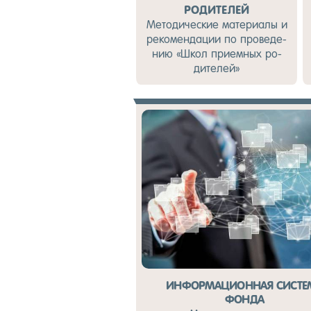
РОДИТЕЛЕЙ
Ме­тоди­чес­кие ма­тери­алы и
ре­комен­да­ции по про­веде­
нию «Школ при­ем­ных ро­
дите­лей»
ИНФОРМАЦИОННАЯ СИСТЕ
ФОНДА