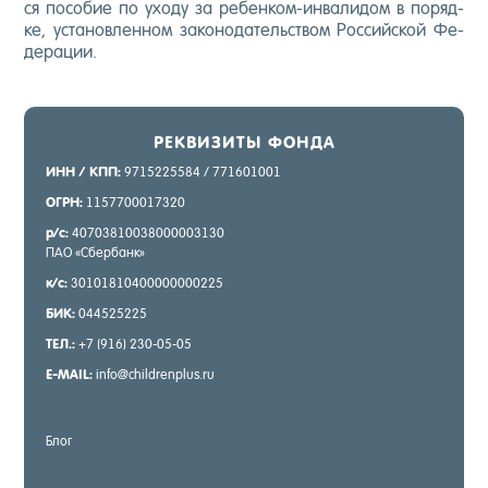
ся по­собие по ухо­ду за ре­бен­ком-ин­ва­лидом в по­ряд­
ке, ус­та­нов­ленном за­коно­датель­ством Рос­сий­ской Фе­
дера­ции.
РЕК­ВИ­ЗИТЫ ФОН­ДА
ИНН / КПП:
9715225584 / 771601001
ОГРН:
1157700017320
р/с:
40703810038000003130
ПАО «Сбер­банк»
к/с:
30101810400000000225
БИК:
044525225
ТЕЛ.:
+7 (916) 230-05-05
E-MAIL:
info@childrenplus.ru
Блог