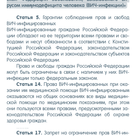
русом им­му­ноде­фици­та че­лове­ка (ВИЧ-ин­фекции)»
Статья 5.
Га­ран­тии соб­лю­дения прав и сво­бод
ВИЧ-ин­фи­циро­ван­ных
ВИЧ-ин­фи­циро­ван­ные граж­да­не Рос­сий­ской Фе­дера­
ции об­ла­да­ют на ее тер­ри­тории все­ми пра­вами и сво­
бода­ми и не­сут обя­зан­ности в со­от­ветс­твии с Кон­сти­
туци­ей Рос­сий­ской Фе­дера­ции, за­коно­датель­ством
Рос­сий­ской Фе­дера­ции и за­коно­датель­ством субъ­ек­тов
Рос­сий­ской Фе­дера­ции.
Пра­ва и сво­боды граж­дан Рос­сий­ской Фе­дера­ции
мо­гут быть ог­ра­ниче­ны в свя­зи с на­личи­ем у них ВИЧ-
ин­фекции толь­ко фе­дераль­ным за­коном.
Статья 14.
Пра­ва ВИЧ-ин­фи­циро­ван­ных при ока­
зании им ме­дицин­ской по­мощи ВИЧ-ин­фи­циро­ван­ным
ока­зыва­ют­ся на об­щих ос­но­вани­ях все ви­ды ме­дицин­
ской по­мощи по ме­дицин­ским по­каза­ни­ям, при этом
они поль­зу­ют­ся все­ми пра­вами, пре­дус­мотрен­ны­ми за­
коно­датель­ством Рос­сий­ской Фе­дера­ции об ох­ра­не
здо­ровья граж­дан.
……..
Статья 17.
Зап­рет на ог­ра­ниче­ние прав ВИЧ-ин­