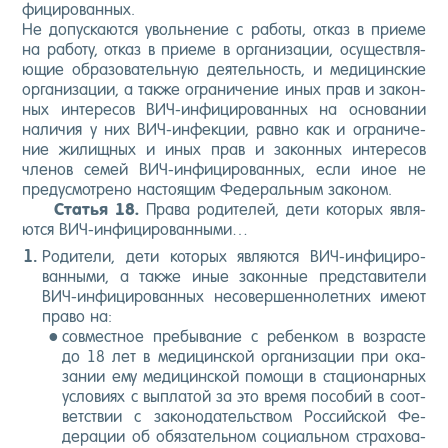
фи­циро­ван­ных.
Не до­пус­ка­ют­ся уволь­не­ние с ра­боты, от­каз в при­еме
на ра­боту, от­каз в при­еме в ор­га­низа­ции, осу­щест­вля­
ющие об­ра­зова­тель­ную де­ятель­ность, и ме­дицин­ские
ор­га­низа­ции, а так­же ог­ра­ниче­ние иных прав и за­кон­
ных ин­те­ресов ВИЧ-ин­фи­циро­ван­ных на ос­но­вании
на­личия у них ВИЧ-ин­фекции, рав­но как и ог­ра­ниче­
ние жи­лищ­ных и иных прав и за­кон­ных ин­те­ресов
чле­нов се­мей ВИЧ-ин­фи­циро­ван­ных, ес­ли иное не
пре­дус­мотре­но нас­то­ящим Фе­дераль­ным за­коном.
Статья 18.
Пра­ва ро­дите­лей, де­ти ко­торых яв­ля­
ют­ся ВИЧ-ин­фи­циро­ван­ны­ми…
Ро­дите­ли, де­ти ко­торых яв­ля­ют­ся ВИЧ-ин­фи­циро­
ван­ны­ми, а так­же иные за­кон­ные пред­ста­вите­ли
ВИЧ-ин­фи­циро­ван­ных не­совер­шенно­лет­них име­ют
пра­во на:
сов­мес­тное пре­быва­ние с ре­бен­ком в воз­расте
до 18 лет в ме­дицин­ской ор­га­низа­ции при ока­
зании ему ме­дицин­ской по­мощи в ста­ци­онар­ных
ус­ло­ви­ях с вып­ла­той за это вре­мя по­собий в со­от­
ветс­твии с за­коно­датель­ством Рос­сий­ской Фе­
дера­ции об обя­затель­ном со­ци­аль­ном стра­хова­