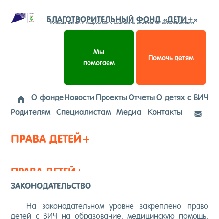
Перейти
к
БЛАГОТВОРИТЕЛЬНЫЙ ФОНД «ДЕТИ+»
помощь детям и подросткам с социально значимыми заболеваниями
содержимому
Мы
Помочь детям
помогаем
О фонде
Новости
Проекты
Отчеты
О детях с ВИЧ

Родителям
Специалистам
Медиа
Контакты

ПРА­ВА ДЕ­ТЕЙ+
ПРАВА ДЕТЕЙ+
ЗАКОНОДАТЕЛЬСТВО
На за­коно­датель­ном уров­не зак­репле­но пра­во
де­тей с ВИЧ на об­ра­зова­ние, ме­дицин­скую по­мощь,