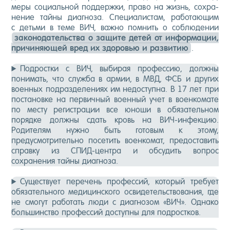
ме­ры со­ци­аль­ной под­дер­жки, пра­во на жизнь, сох­ра­
нение тай­ны ди­аг­но­за. Спе­ци­алис­там, ра­бота­ющим
с деть­ми в те­ме ВИЧ, важ­но пом­нить о соб­лю­дении
за­коно­датель­ства о за­щите де­тей от ин­форма­ции,
при­чиня­ющей вред их здо­ровью и раз­ви­тию
.
Подростки с ВИЧ, выбирая профессию, должны
понимать, что служба в армии, в МВД, ФСБ и других
военных подразделениях им недоступна. В 17 лет при
постановке на первичный военный учет в военкомате
по месту регистрации все юноши в обязательном
порядке должны сдать кровь на ВИЧ-инфекцию.
Родителям нужно быть готовым к этому,
предусмотрительно посетить военкомат, предоставить
справку из СПИД-центра и обсудить вопрос
сохранения тайны диагноза.
Существует перечень профессий, который требует
обязательного медицинского освидетельствования, где
не смогут работать люди с диагнозом «ВИЧ». Однако
большинство профессий доступны для подростков.