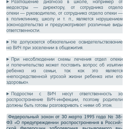
Разглашение диагноза в школе, например от
медсестры — директору, от сотрудника отдела
опеки — руководителю, от сотрудника отдела опеки —
в поликлинику, школу и т. п., является нарушением
законодательства и предусматривает различные виды
ответственности.
Не допускается обязательное освидетельствование
на ВИЧ при заселении в общежития.
При несоблюдении схемы лечения отдел опеки
и попечительства может поставить вопрос об изъятии
ребенка из семьи, так как это является
«непосредственной угрозой жизни ребенка или его
здоровью».
Подростки с ВИЧ несут ответственность за
распространение ВИЧ-инфекции, поэтому родители
должны быть готовы разговаривать с ними об этом.
Фе­дераль­ный за­кон от 30 мар­та 1995 го­да № 38-
ФЗ «О пре­дуп­режде­нии рас­простра­нения в Рос­сий­
ской Фе­дера­ции за­боле­вания, вы­зыва­емо­го ви­