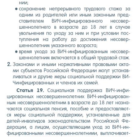
нии;
сох­ра­нение неп­ре­рыв­но­го тру­дово­го ста­жа за
од­ним из ро­дите­лей или иным за­кон­ным пред­
ста­вите­лем ВИЧ-ин­фи­циро­ван­но­го не­совер­
шенно­лет­не­го в воз­расте до 18 лет в слу­чае
уволь­не­ния по ухо­ду за ним и при ус­ло­вии пос­
тупле­ния на ра­боту до дос­ти­жения не­совер­
шенно­лет­ним ука­зан­но­го воз­раста;
вре­мя ухо­да за ВИЧ-ин­фи­циро­ван­ным не­совер­
шенно­лет­ним вклю­ча­ет­ся в об­щий тру­довой стаж.
За­кона­ми и ины­ми нор­ма­тив­ны­ми пра­вовы­ми ак­та­
ми субъ­ек­тов Рос­сий­ской Фе­дера­ции мо­гут ус­та­нав­
ли­вать­ся и дру­гие ме­ры со­ци­аль­ной под­дер­жки ВИ­
Чин­фи­циро­ван­ных и чле­нов их се­мей.
Статья 19.
Со­ци­аль­ная под­дер­жка ВИЧ-ин­фи­
циро­ван­ных не­совер­шенно­лет­них ВИЧ-ин­фи­циро­ван­
ным не­совер­шенно­лет­ним в воз­расте до 18 лет наз­на­
ча­ют­ся со­ци­аль­ная пен­сия, по­собие и пре­дос­тавля­ют­
ся ме­ры со­ци­аль­ной под­дер­жки, ус­та­нов­ленные для
де­тей-ин­ва­лидов за­коно­датель­ством Рос­сий­ской Фе­
дера­ции, а ли­цам, осу­щест­вля­ющим уход за ВИЧ-ин­
фи­циро­ван­ны­ми не­совер­шенно­лет­ни­ми, вып­ла­чива­ет­