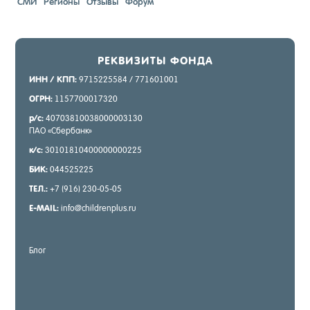
СМИ
Регионы
Отзывы
Форум
РЕК­ВИ­ЗИТЫ ФОН­ДА
ИНН / КПП:
9715225584 / 771601001
ОГРН:
1157700017320
р/с:
40703810038000003130
ПАО «Сбер­банк»
к/с:
30101810400000000225
БИК:
044525225
ТЕЛ.:
+7 (916) 230-05-05
E-MAIL:
info@childrenplus.ru
Блог