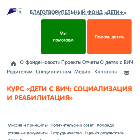
Перейти
к
БЛАГОТВОРИТЕЛЬНЫЙ ФОНД «ДЕТИ+»
помощь детям и подросткам с социально значимыми заболеваниями
содержимому
Мы
Помочь детям
помогаем
О фонде
Новости
Проекты
Отчеты
О детях с ВИЧ

Родителям
Специалистам
Медиа
Контакты

КУРС «ДЕТИ С ВИЧ: СОЦИАЛИЗАЦИЯ
И РЕАБИЛИТАЦИЯ»
Миссия и принципы
Попечительский совет
Команда
Уставные документы
Сотрудничество
Оценка результатов