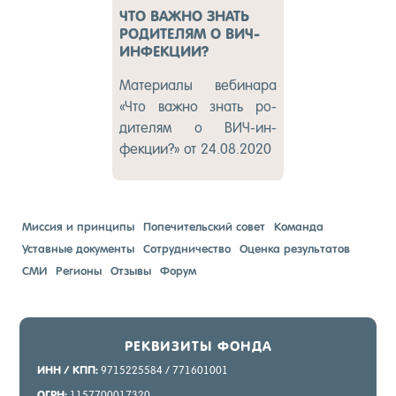
ЧТО ВАЖНО ЗНАТЬ
РОДИТЕЛЯМ О ВИЧ-
ИНФЕКЦИИ?
Ма­тери­алы ве­бина­ра
«Что важ­но знать ро­
дите­лям о ВИЧ-ин­
фекции?» от 24.08.2020
Миссия и принципы
Попечительский совет
Команда
Уставные документы
Сотрудничество
Оценка результатов
СМИ
Регионы
Отзывы
Форум
РЕК­ВИ­ЗИТЫ ФОН­ДА
ИНН / КПП:
9715225584 / 771601001
ОГРН:
1157700017320