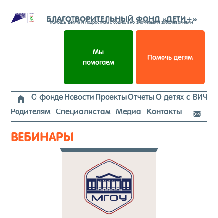
Перейти
к
БЛАГОТВОРИТЕЛЬНЫЙ ФОНД «ДЕТИ+»
помощь детям и подросткам с социально значимыми заболеваниями
содержимому
Мы
Помочь детям
помогаем
О фонде
Новости
Проекты
Отчеты
О детях с ВИЧ

Родителям
Специалистам
Медиа
Контакты

ВЕБИНАРЫ