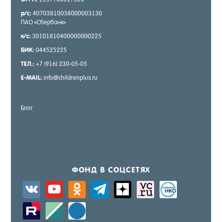
р/с:
40703810038000003130
ПАО «Сбер­банк»
к/с:
30101810400000000225
БИК:
044525225
ТЕЛ.:
+7 (916) 230-05-05
E-MAIL:
info@childrenplus.ru
Блог
ФОНД В СОЦ­СЕ­ТЯХ
vkontakte
youtube
odnoklassniki
telegram
zen-
sitemap
activity
yandex
zerply
standard
windows