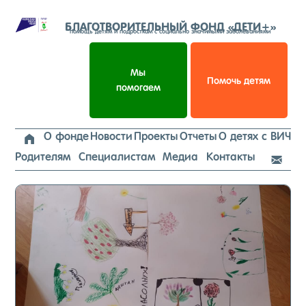
Перейти
к
БЛАГОТВОРИТЕЛЬНЫЙ ФОНД «ДЕТИ+»
помощь детям и подросткам с социально значимыми заболеваниями
содержимому
Мы
Помочь детям
помогаем
О фонде
Новости
Проекты
Отчеты
О детях с ВИЧ

Родителям
Специалистам
Медиа
Контакты
