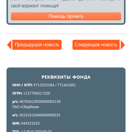
свой ва­ри­ант по­мощи!
Помощь проекту
Пре­дыду­щая но­вость
Сле­ду­ющая но­вость
РЕК­ВИ­ЗИТЫ ФОН­ДА
ИНН / КПП:
9715225584 / 771601001
ОГРН:
1157700017320
р/с:
40703810038000003130
ПАО «Сбер­банк»
к/с:
30101810400000000225
БИК:
044525225
ТЕЛ.:
+7 (916) 230-05-05