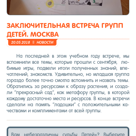
ЗАКЛЮЧИТЕЛЬНАЯ ВСТРЕЧА ГРУПП
ДЕТЕЙ. МОСКВА
20.05.2018
||
НО­ВОС­ТИ
На пос­ледней в этом учеб­ном го­ду встре­че, мы
вспом­ни­ли все те­мы, ко­торые прош­ли с сен­тября, лю­
бимые иг­ры, под­ве­ли ито­ги по­лучен­ных зна­ний, впе­
чат­ле­ний, зна­комств. Уди­витель­но, но млад­шая груп­па
го­раз­до бо­лее точ­но смог­ла вспом­нить и наз­вать те­мы.
Об­ра­тились за ре­сур­са­ми к об­ра­зу рас­те­ния, и соз­да­
ли “прек­расный сад”, как ме­тафо­ру груп­пы, в ко­торой
каж­до­му дос­та­точ­но мес­та и ре­сур­сов. В кон­це встре­чи
сде­лали на па­мять “ла­дош­ки” с по­ложи­тель­ны­ми ка­
чес­тва­ми и ком­пли­мен­та­ми от всей груп­пы.
Вам не­без­различ­ны судь­бы Де­тей+? Вы­бери­те