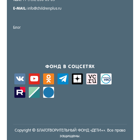
E-MAIL:
info@childrenplus.ru
Блог
ФОНД В СОЦ­СЕ­ТЯХ
vkontakte
youtube
odnoklassniki
telegram
zen-
sitemap
activity
yandex
zerply
standard
windows
Copyright © БЛА­ГОТ­ВО­РИТЕЛЬ­НЫЙ ФОНД «ДЕ­ТИ+». Все пра­ва
за­щище­ны.