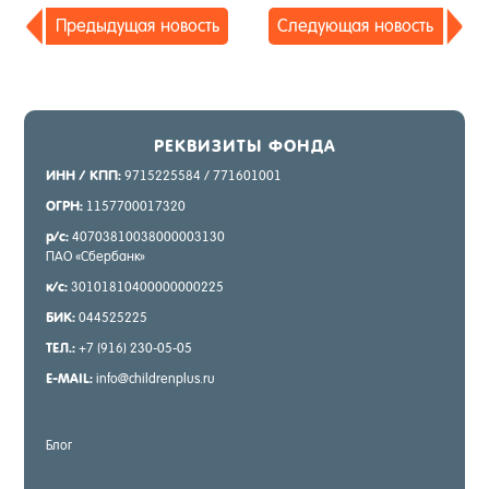
Пре­дыду­щая но­вость
Сле­ду­ющая но­вость
РЕК­ВИ­ЗИТЫ ФОН­ДА
ИНН / КПП:
9715225584 / 771601001
ОГРН:
1157700017320
р/с:
40703810038000003130
ПАО «Сбер­банк»
к/с:
30101810400000000225
БИК:
044525225
ТЕЛ.:
+7 (916) 230-05-05
E-MAIL:
info@childrenplus.ru
Блог