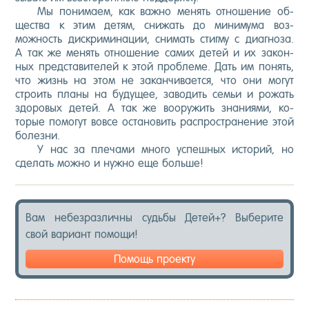
Мы по­нима­ем, как важ­но ме­нять от­но­шение об­
щес­тва к этим де­тям, сни­жать до ми­ниму­ма воз­
можность дис­кри­мина­ции, сни­мать стиг­му с ди­аг­но­за.
А так же ме­нять от­но­шение са­мих де­тей и их за­кон­
ных пред­ста­вите­лей к этой проб­ле­ме. Дать им по­нять,
что жизнь на этом не за­кан­чи­ва­ет­ся, что они мо­гут
стро­ить пла­ны на бу­дущее, за­водить семьи и ро­жать
здо­ровых де­тей. А так же во­ору­жить зна­ни­ями, ко­
торые по­могут вов­се ос­та­новить рас­простра­нение этой
бо­лез­ни.
У нас за пле­чами мно­го ус­пешных ис­то­рий, но
сде­лать мож­но и нуж­но еще боль­ше!
Вам не­без­различ­ны судь­бы Де­тей+? Вы­бери­те
свой ва­ри­ант по­мощи!
Помощь проекту