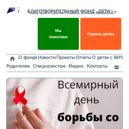
Перейти
к
БЛАГОТВОРИТЕЛЬНЫЙ ФОНД «ДЕТИ+»
помощь детям и подросткам с социально значимыми заболеваниями
содержимому
Мы
Помочь детям
помогаем
О фонде
Новости
Проекты
Отчеты
О детях с ВИЧ

Родителям
Специалистам
Медиа
Контакты
