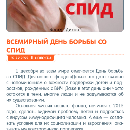
ВСЕМИРНЫЙ ДЕНЬ БОРЬБЫ СО
СПИД
01.12.2021
||
НО­ВОС­ТИ
1 де­каб­ря во всем ми­ре от­ме­ча­ет­ся День борь­бы
со СПИД. Для на­шего фон­да «Де­ти+» эта да­та свя­зана
с на­поми­нани­ем о важ­ности под­дер­жки де­тей и под­
рос­тков, рож­денных с ВИЧ. Да­же в этот день они час­то
ос­та­ют­ся в те­ни, мно­гие лю­ди и не за­думы­ва­ют­ся об
их су­щес­тво­вании.
Ос­новная мис­сия на­шего фон­да, на­чиная с 2015
го­да, сде­лать ви­димой проб­ле­му де­тей и под­рос­тков
с ви­русом им­му­ноде­фици­та че­лове­ка. А еще — соз­да­
вать ус­ло­вия для их со­ци­али­зации и взрос­ле­ния, ока­
зывать им всес­то­рон­нюю под­дер­жку.