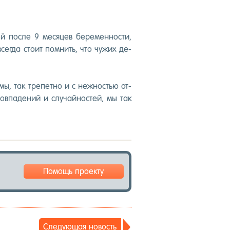
мой пос­ле 9 ме­сяцев бе­ремен­ности,
сег­да сто­ит пом­нить, что чу­жих де­
мы, так тре­пет­но и с неж­ностью от­
ов­па­де­ний и слу­чай­нос­тей, мы так
Помощь проекту
Сле­ду­ющая но­вость