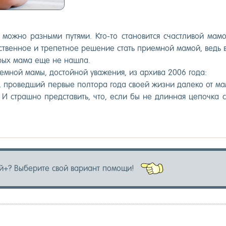
а мож­но раз­ны­ми пу­тями. Кто-то ста­новит­ся счас­тли­вой ма­
с­твен­ное и тре­пет­ное ре­шение стать при­ем­ной ма­мой, ведь в
торых ма­ма еще не наш­ла.
­ем­ной ма­мы, дос­той­ной ува­жения, из ар­хи­ва 2006 го­да:
 про­вед­ший пер­вые пол­то­ра го­да сво­ей жиз­ни да­леко от ма­
 И страш­но пред­ста­вить, что, ес­ли бы не длин­ная це­поч­ка с
й+? Вы­бери­те свой ва­ри­ант по­мощи!