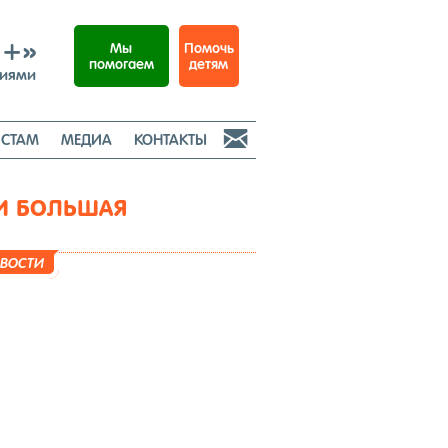
И+»
Помочь
Мы
детям
помогаем
ниями

СТАМ
МЕДИА
КОНТАКТЫ
 И БОЛЬШАЯ
­ВОС­ТИ