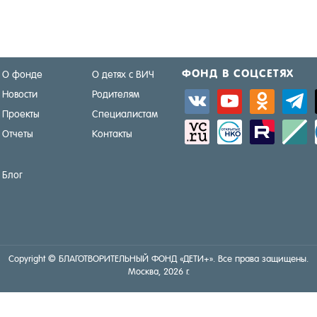
ФОНД В СОЦ­СЕ­ТЯХ
О фонде
О детях с ВИЧ
Новости
Родителям
vkontakte
youtube
odnoklassniki
telegra
Проекты
Специалистам
sitemap
activity
zerply
standar
Отчеты
Контакты
Блог
Copyright © БЛА­ГОТ­ВО­РИТЕЛЬ­НЫЙ ФОНД «ДЕ­ТИ+». Все пра­ва за­щище­ны.
Мос­ква, 2026 г.