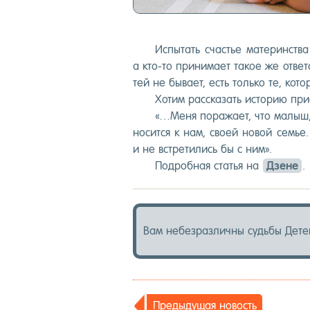
Ис­пы­тать счастье ма­теринс­тв
а кто-то при­нима­ет та­кое же от­вет
тей не бы­ва­ет, есть толь­ко те, ко­
Хо­тим рас­ска­зать ис­то­рию при
«…Ме­ня по­ра­жа­ет, что ма­лыш,
но­сит­ся к нам, сво­ей но­вой семье.
и не встре­тились бы с ним».
Под­робная статья на
Дзе­не
.
Вам не­без­различ­ны судь­бы Де­те
Пре­дыду­щая но­вость