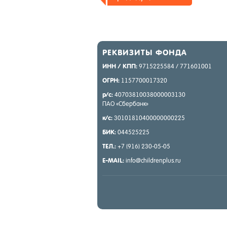
РЕК­ВИ­ЗИТЫ ФОН­ДА
ИНН / КПП:
9715225584 / 771601001
ОГРН:
1157700017320
р/с:
40703810038000003130
ПАО «Сбер­банк»
к/с:
30101810400000000225
БИК:
044525225
ТЕЛ.:
+7 (916) 230-05-05
E-MAIL:
info@childrenplus.ru