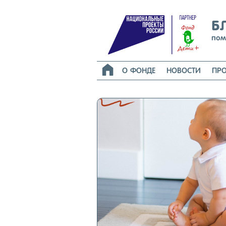
Б
пом

О ФОНДЕ
НОВОСТИ
ПРО