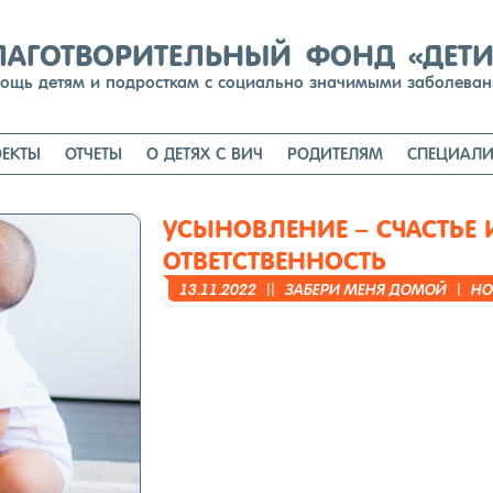
Перейти
к
содержимому
ЛАГОТВОРИТЕЛЬНЫЙ ФОНД «ДЕТ
ощь детям и подросткам с социально значимыми заболева
ЕКТЫ
ОТЧЕТЫ
О ДЕТЯХ С ВИЧ
РОДИТЕЛЯМ
СПЕЦИАЛИ
УСЫНОВЛЕНИЕ – СЧАСТЬЕ
ОТВЕТСТВЕННОСТЬ
13.11.2022
||
ЗА­БЕРИ МЕ­НЯ ДО­МОЙ
|
НО