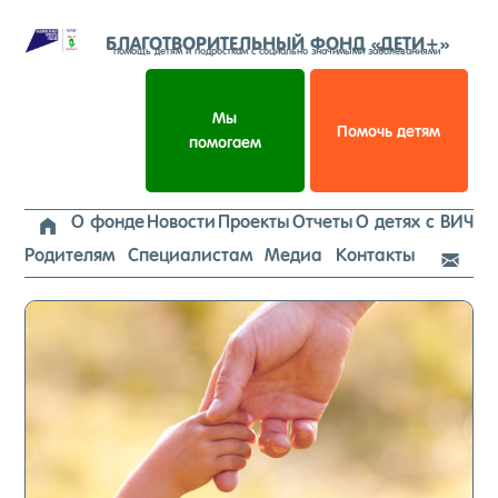
Перейти
к
БЛАГОТВОРИТЕЛЬНЫЙ ФОНД «ДЕТИ+»
помощь детям и подросткам с социально значимыми заболеваниями
содержимому
Мы
Помочь детям
помогаем
О фонде
Новости
Проекты
Отчеты
О детях с ВИЧ

Родителям
Специалистам
Медиа
Контакты
