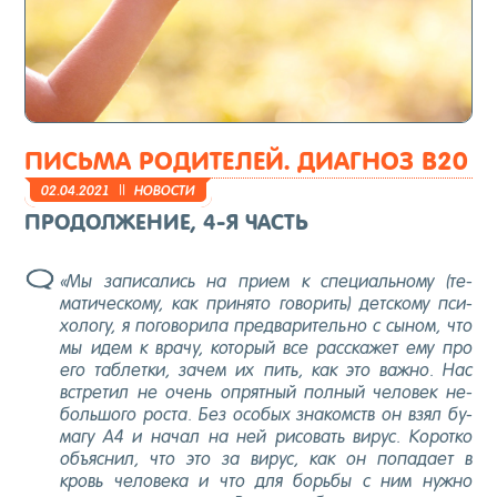
ПИСЬМА РОДИТЕЛЕЙ. ДИАГНОЗ B20
02.04.2021
||
НО­ВОС­ТИ
ПРОДОЛЖЕНИЕ, 4-Я ЧАСТЬ
«Мы за­писа­лись на при­ем к спе­ци­аль­но­му (те­
мати­чес­ко­му, как при­нято го­ворить) дет­ско­му пси­
холо­гу, я по­гово­рила пред­ва­ритель­но с сы­ном, что
мы идем к вра­чу, ко­торый все рас­ска­жет ему про
его таб­летки, за­чем их пить, как это важ­но. Нас
встре­тил не очень оп­рятный пол­ный че­ловек не­
боль­шо­го рос­та. Без осо­бых зна­комств он взял бу­
магу А4 и на­чал на ней ри­совать ви­рус. Ко­рот­ко
объ­яс­нил, что это за ви­рус, как он по­пада­ет в
кровь че­лове­ка и что для борь­бы с ним нуж­но