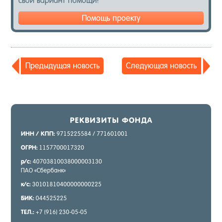
свой ва­ри­ант по­мощи!
Помощь проекту
Пре­дыду­щая но­вость
Сле­ду­ющая но­вость
РЕК­ВИ­ЗИТЫ ФОН­ДА
ИНН / КПП:
9715225584 / 771601001
ОГРН:
1157700017320
р/с:
40703810038000003130
ПАО «Сбер­банк»
к/с:
30101810400000000225
БИК:
044525225
ТЕЛ.:
+7 (916) 230-05-05