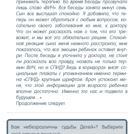
при­нимать те­рапию. Во вре­мя бе­седы проз­ву­чало
лишь сло­во «ВИЧ». Вся бе­седы за­няла ми­нут семь.
Сын все выс­лу­шал спо­кой­но. Я до­бави­ла, что те­
перь он мо­жет об­ра­тить­ся с лю­бым воп­ро­сом, ка­
сатель­но сво­его за­боле­вания ко мне, к док­то­ру.
Что он мо­жет рас­ска­зать нам о том, что его тре­
вожит, и мы все это обя­затель­но ре­шим. Спо­кой­
ная ре­ак­ция сы­на ме­ня нем­но­го расс­тро­ила, мне
по­каза­лось, что все эмо­ции ре­бенок ос­та­вил внут­
ри. Пос­ле бе­седы я уточ­ни­ла у док­то­ра, не сто­ит
ли рас­ска­зать всю прав­ду, наз­вать не толь­ко тер­
мин ВИЧ, но и СПИД? Ведь в ко­ридо­рах ви­сят со­
ци­аль­ные пла­каты с упо­мина­ни­ем имен­но тер­ми­
на «СПИД» круп­ным шриф­том. Врач ус­по­ко­ил ме­
ня, что этой ин­форма­ции для воз­раста ре­бен­ка
впол­не дос­та­точ­но. Имен­но это нас и под­ве­ло в
бу­дущем…»
Про­дол­же­ние сле­ду­ет.
Вам не­без­различ­ны судь­бы Де­тей+? Вы­бери­те