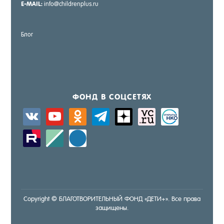
E-MAIL:
info@childrenplus.ru
Блог
ФОНД В СОЦ­СЕ­ТЯХ
vkontakte
youtube
odnoklassniki
telegram
zen-
sitemap
activity
yandex
zerply
standard
windows
Copyright © БЛА­ГОТ­ВО­РИТЕЛЬ­НЫЙ ФОНД «ДЕ­ТИ+». Все пра­ва
за­щище­ны.