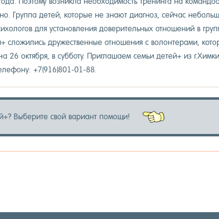
го­да. По­это­му воз­никла не­об­хо­димость тре­нин­га на ко­ман­до­о
о. Груп­па де­тей, ко­торые не зна­ют ди­аг­ноз, сей­час не­боль­ш
си­холо­гов для ус­та­нов­ле­ния до­вери­тель­ных от­но­шений в гру
й+ сло­жились дру­жес­твен­ные от­но­шения с во­лон­те­рами, ко­т
 26 ок­тября, в суб­бо­ту. Приг­ла­ша­ем семьи де­тей+ из г.Хим­ки
те­лефо­ну: +7(916)801-01-88.
й+? Вы­бери­те свой ва­ри­ант по­мощи!