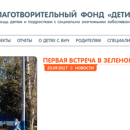
Перейти
к
содержимому
ЛАГОТВОРИТЕЛЬНЫЙ ФОНД «ДЕТ
ощь детям и подросткам с социально значимыми заболева
ЕКТЫ
ОТЧЕТЫ
О ДЕТЯХ С ВИЧ
РОДИТЕЛЯМ
СПЕЦИАЛИ
ПЕРВАЯ ВСТРЕЧА В ЗЕЛЕНО
23.09.2017
||
НО­ВОС­ТИ