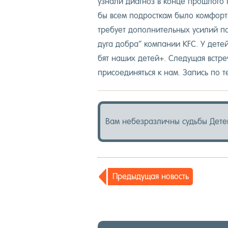
уз­на­ли ди­аг­ноз в кон­це прош­ло­го 
бы всем под­рос­ткам бы­ло ком­фор­тн
тре­бу­ет до­пол­ни­тель­ных уси­лий п
дуга доб­ра” ком­па­нии KFC. У де­те
бят на­ших де­тей+. Сле­дущая встре­ча
при­со­еди­нять­ся к нам. За­пись по 
Вам не­без­различ­ны судь­бы Де­те
Пре­дыду­щая но­вость