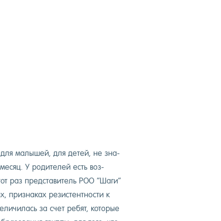
па для ма­лышей, для де­тей, не зна­
ме­сяц. У ро­дите­лей есть воз­
этот раз пред­ста­витель РОО “Ша­ги”
 приз­на­ках ре­зис­тен­тнос­ти к
е­личи­лась за счет ре­бят, ко­торые