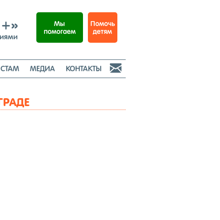
И+»
Помочь
Мы
детям
помогаем
ниями

СТАМ
МЕДИА
КОНТАКТЫ
ГРАДЕ