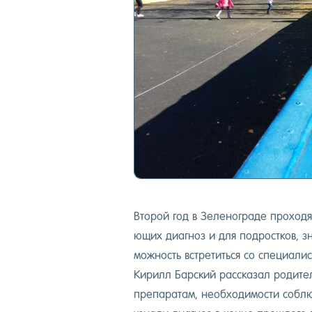
Вто­рой год в Зе­леног­ра­де про­ходя
ющих ди­аг­ноз и для под­рос­тков, з
можность встре­тить­ся со спе­ци­алис
Ки­рилл Бар­ский рас­ска­зал ро­дите­
пре­пара­там, не­об­хо­димос­ти соб­л