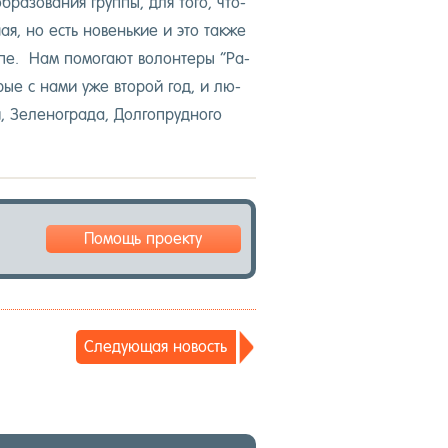
б­ра­зова­ния груп­пы, для то­го, что­
ая, но есть но­вень­кие и это так­же
п­пе. Нам по­мога­ют во­лон­те­ры “Ра­
орые с на­ми уже вто­рой год, и лю­
, Зе­леног­ра­да, Дол­гопруд­но­го
Помощь проекту
Сле­ду­ющая но­вость