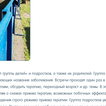
т груп­пы де­тей+ и под­рос­тков, а так­же их ро­дите­лей. Груп­
на­ющих наз­ва­ние за­боле­вания. Встре­чи про­ходят один раз в 
­та­ми, об­су­дить те­рапию, пе­реход­ный воз­раст и др. те­мы. В 
лям о схе­мах при­ема те­рапии, воз­можных по­боч­ных эф­фектах,
ю­дения стро­го ре­жима при­ема те­рапии. Груп­па под­рос­тков ув