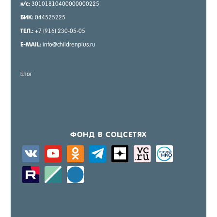
к/с:
30101810400000000225
БИК:
044525225
ТЕЛ.:
+7 (916) 230-05-05
E-MAIL:
info@childrenplus.ru
Блог
ФОНД В СОЦ­СЕ­ТЯХ
vkontakte
youtube
odnoklassniki
telegram
zen-
sitemap
activity
yandex
zerply
standard
windows