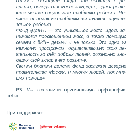
вить­ся с си­ту­аци­ей. Сю­да они при­ходят с ра­
достью, на­ходят­ся в мес­те ком­форте, здесь ре­ша­
ют­ся мно­гие со­ци­аль­ные проб­ле­мы ре­бен­ка. На­
чиная от при­нятия проб­ле­мы за­кан­чи­вая со­ци­али­
заци­ей ре­бен­ка.
Фонд «Де­ти+» — это уни­каль­ное мес­то. Здесь за­
нима­ют­ся прос­ве­щени­ем масс, а так­же по­мощью
семь­ям с ВИЧ+ деть­ми и не толь­ко. Это од­но из
нем­но­гих прос­транств, осу­щест­вля­ющих свою де­
ятель­ность за счёт доб­рых лю­дей, осоз­нанно вно­
сящих свой вклад в его раз­ви­тие.
Сво­ими бла­гими де­лами фонд зас­лу­жил до­верие
пра­витель­ства Мос­квы, и мно­гих лю­дей, по­лучив­
ших по­мощь».
P.S.
Мы сох­ра­нили ори­гиналь­ную ор­фогра­фию
ре­бят.
При под­дер­жке: