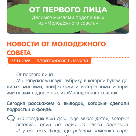
НОВОСТИ ОТ МОЛОДЕЖНОГО
СОВЕТА
25.11.2022
||
ПЛЮС­ПСИ­ХОЛОГ
|
НО­ВОС­ТИ
От пер­во­го ли­ца.
Мы за­пус­ка­ем но­вую руб­ри­ку, в ко­торой бу­дем де­
лить­ся мыс­ля­ми, лай­фха­ками и ин­те­рес­ны­ми ис­то­ри­
ями на­ших по­допеч­ных из «Мо­лодёж­но­го со­вета».
Се­год­ня рас­ска­жем о вы­водах, ко­торые сде­лали
под­рос­тки о фон­де.
«На се­год­няшний день еще мно­го де­тей, ко­торые
ос­та­лись один на один со сво­ей бо­лезнью.
И у нас есть фонд, где ре­бятам по­мога­ют спра­