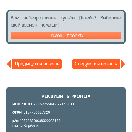
Вам не­без­различ­ны судь­бы Де­тей+? Вы­бери­те
свой ва­ри­ант по­мощи!
Помощь проекту
Пре­дыду­щая но­вость
Сле­ду­ющая но­вость
РЕК­ВИ­ЗИТЫ ФОН­ДА
ИНН / КПП:
9715225584 / 771601001
ОГРН:
1157700017320
р/с:
40703810038000003130
ПАО «Сбер­банк»