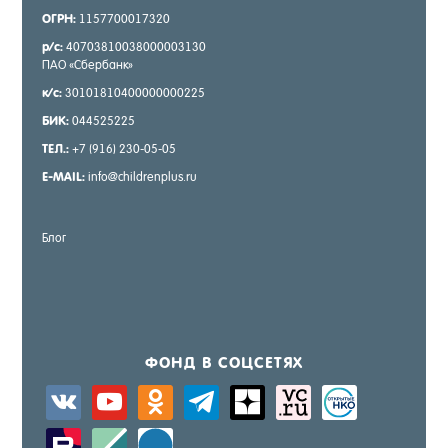
ОГРН:
1157700017320
р/с:
40703810038000003130
ПАО «Сбер­банк»
к/с:
30101810400000000225
БИК:
044525225
ТЕЛ.:
+7 (916) 230-05-05
E-MAIL:
info@childrenplus.ru
Блог
ФОНД В СОЦ­СЕ­ТЯХ
vkontakte
youtube
odnoklassniki
telegram
zen-
sitemap
activity
yandex
zerply
standard
windows