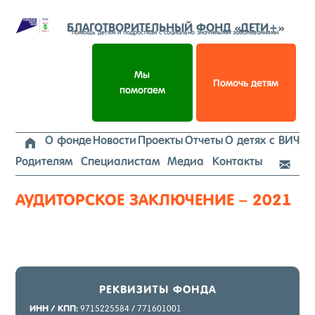
Перейти
к
БЛАГОТВОРИТЕЛЬНЫЙ ФОНД «ДЕТИ+»
помощь детям и подросткам с социально значимыми заболеваниями
содержимому
Мы
Помочь детям
помогаем
О фонде
Новости
Проекты
Отчеты
О детях с ВИЧ

Родителям
Специалистам
Медиа
Контакты

АУДИТОРСКОЕ ЗАКЛЮЧЕНИЕ – 2021
РЕК­ВИ­ЗИТЫ ФОН­ДА
ИНН / КПП:
9715225584 / 771601001