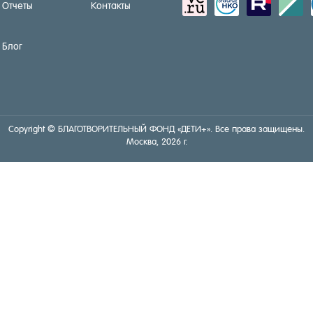
sitemap
activity
zerply
standar
Отчеты
Контакты
Блог
Copyright © БЛА­ГОТ­ВО­РИТЕЛЬ­НЫЙ ФОНД «ДЕ­ТИ+». Все пра­ва за­щище­ны.
Мос­ква, 2026 г.