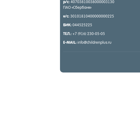
р/с:
40703810038000003130
ПАО «Сбер­банк»
к/с:
30101810400000000225
БИК:
044525225
ТЕЛ.:
+7 (916) 230-05-05
E-MAIL:
info@childrenplus.ru