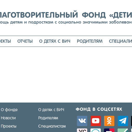
Перейти
к
содержимому
ЛАГОТВОРИТЕЛЬНЫЙ ФОНД «ДЕТ
ощь детям и подросткам с социально значимыми заболева
ЕКТЫ
ОТЧЕТЫ
О ДЕТЯХ С ВИЧ
РОДИТЕЛЯМ
СПЕЦИАЛИ
ФОНД В СОЦ­СЕ­ТЯХ
О фонде
О детях с ВИЧ
Новости
Родителям
vkontakte
youtube
odnoklassniki
telegra
Проекты
Специалистам