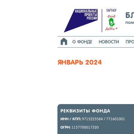
Б
пом

О ФОНДЕ
НОВОСТИ
ПРО
ЯНВАРЬ 2024
РЕК­ВИ­ЗИТЫ ФОН­ДА
ИНН / КПП:
9715225584 / 771601001
ОГРН:
1157700017320