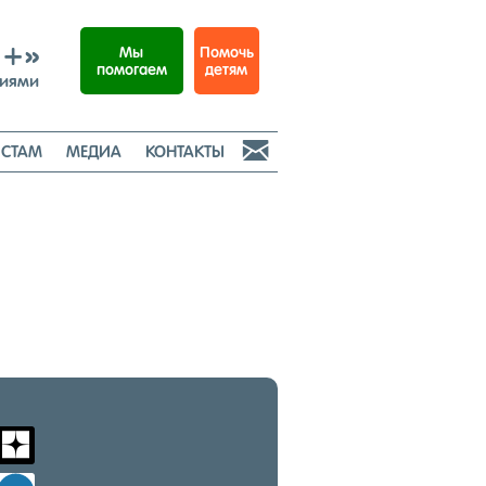
И+»
Помочь
Мы
детям
помогаем
ниями

СТАМ
МЕДИА
КОНТАКТЫ
m
zen-
yandex