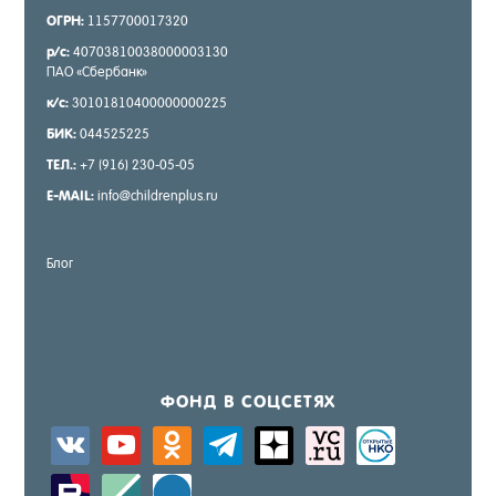
ОГРН:
1157700017320
р/с:
40703810038000003130
ПАО «Сбер­банк»
к/с:
30101810400000000225
БИК:
044525225
ТЕЛ.:
+7 (916) 230-05-05
E-MAIL:
info@childrenplus.ru
Блог
ФОНД В СОЦ­СЕ­ТЯХ
vkontakte
youtube
odnoklassniki
telegram
zen-
sitemap
activity
yandex
zerply
standard
windows