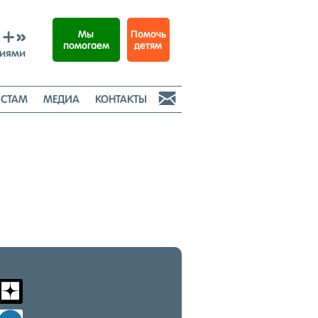
И+»
Помочь
Мы
детям
помогаем
ниями

СТАМ
МЕДИА
КОНТАКТЫ
m
zen-
yandex