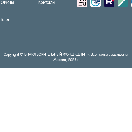
sitemap
activity
zerply
standar
Отчеты
Контакты
Блог
Copyright © БЛА­ГОТ­ВО­РИТЕЛЬ­НЫЙ ФОНД «ДЕ­ТИ+». Все пра­ва за­щище­ны.
Мос­ква, 2026 г.