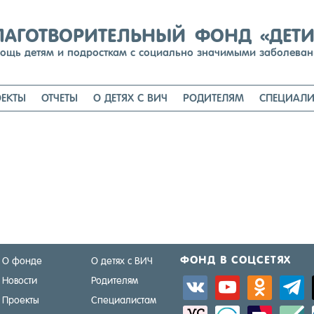
Перейти
к
содержимому
ЛАГОТВОРИТЕЛЬНЫЙ ФОНД «ДЕТ
ощь детям и подросткам с социально значимыми заболева
ЕКТЫ
ОТЧЕТЫ
О ДЕТЯХ С ВИЧ
РОДИТЕЛЯМ
СПЕЦИАЛИ
ФОНД В СОЦ­СЕ­ТЯХ
О фонде
О детях с ВИЧ
Новости
Родителям
vkontakte
youtube
odnoklassniki
telegra
Проекты
Специалистам