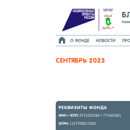
Б
пом

О ФОНДЕ
НОВОСТИ
ПРО
СЕНТЯБРЬ 2023
РЕК­ВИ­ЗИТЫ ФОН­ДА
ИНН / КПП:
9715225584 / 771601001
ОГРН:
1157700017320