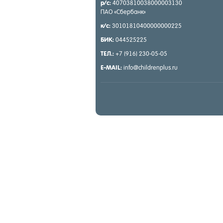
р/с:
40703810038000003130
ПАО «Сбер­банк»
к/с:
30101810400000000225
БИК:
044525225
ТЕЛ.:
+7 (916) 230-05-05
E-MAIL:
info@childrenplus.ru