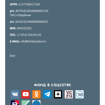
ОГРН:
1157700017320
р/с:
40703810038000003130
ПАО «Сбер­банк»
к/с:
30101810400000000225
БИК:
044525225
ТЕЛ.:
+7 (916) 230-05-05
E-MAIL:
info@childrenplus.ru
Блог
ФОНД В СОЦ­СЕ­ТЯХ
vkontakte
youtube
odnoklassniki
telegram
zen-
sitemap
activity
yandex
zerply
standard
windows