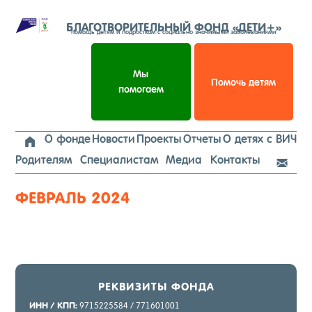
Перейти
к
БЛАГОТВОРИТЕЛЬНЫЙ ФОНД «ДЕТИ+»
помощь детям и подросткам с социально значимыми заболеваниями
содержимому
Мы
Помочь детям
помогаем
О фонде
Новости
Проекты
Отчеты
О детях с ВИЧ

Родителям
Специалистам
Медиа
Контакты

ФЕВРАЛЬ 2024
РЕК­ВИ­ЗИТЫ ФОН­ДА
ИНН / КПП:
9715225584 / 771601001