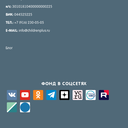
к/с:
30101810400000000225
БИК:
044525225
ТЕЛ.:
+7 (916) 230-05-05
E-MAIL:
info@childrenplus.ru
Блог
ФОНД В СОЦ­СЕ­ТЯХ
vkontakte
youtube
odnoklassniki
telegram
zen-
sitemap
activity
zerply
yandex
standard
windows