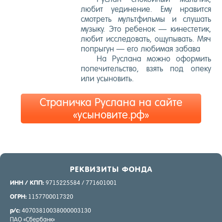
лю­бит у­еди­нение. Ему нра­вит­ся
смот­реть муль­тфиль­мы и слу­шать
му­зыку. Это ре­бенок — ки­нес­те­тик,
лю­бит ис­сле­довать, ощу­пывать. Мяч
поп­ры­гун — его лю­бимая за­бава
На Рус­ла­на мож­но офор­мить
по­печи­тель­ство, взять под опе­ку
или усы­новить.
Страничка Руслана на сайте
«усыновите.рф»
РЕК­ВИ­ЗИТЫ ФОН­ДА
ИНН / КПП:
9715225584 / 771601001
ОГРН:
1157700017320
р/с:
40703810038000003130
ПАО «Сбер­банк»