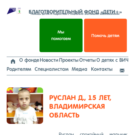
Перейти
к
БЛАГОТВОРИТЕЛЬНЫЙ ФОНД «ДЕТИ+»
помощь детям и подросткам с социально значимыми заболеваниями
содержимому
Мы
Помочь детям
помогаем
О фонде
Новости
Проекты
Отчеты
О детях с ВИЧ

Родителям
Специалистам
Медиа
Контакты

РУСЛАН Д., 15 ЛЕТ,
ВЛАДИМИРСКАЯ
ОБЛАСТЬ
Рус­лан спо­кой­ный маль­чик,