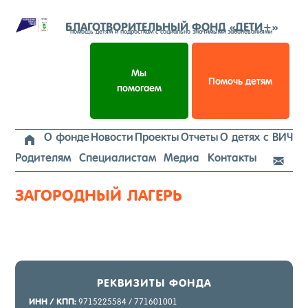
Перейти
к
БЛАГОТВОРИТЕЛЬНЫЙ ФОНД «ДЕТИ+»
помощь детям и подросткам с социально значимыми заболеваниями
содержимому
Мы
Помочь детям
помогаем
О фонде
Новости
Проекты
Отчеты
О детях с ВИЧ

Родителям
Специалистам
Медиа
Контакты

ЗАГОРОДНЫЙ ЛАГЕРЬ
РЕК­ВИ­ЗИТЫ ФОН­ДА
ИНН / КПП:
9715225584 / 771601001