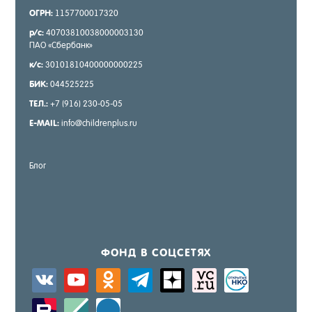
ОГРН:
1157700017320
р/с:
40703810038000003130
ПАО «Сбер­банк»
к/с:
30101810400000000225
БИК:
044525225
ТЕЛ.:
+7 (916) 230-05-05
E-MAIL:
info@childrenplus.ru
Блог
ФОНД В СОЦ­СЕ­ТЯХ
vkontakte
youtube
odnoklassniki
telegram
zen-
sitemap
activity
yandex
zerply
standard
windows