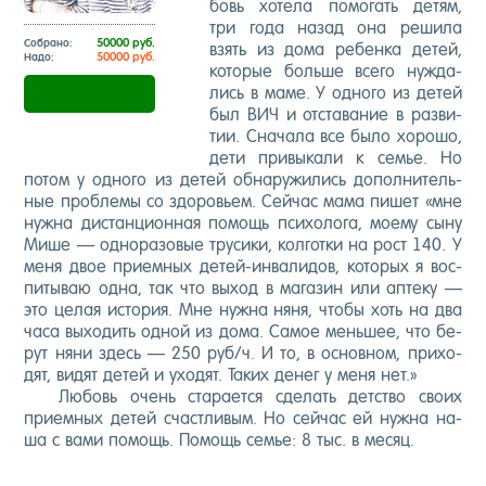
бовь хо­те­ла по­мо­гать де­тям,
три го­да на­зад она ре­ши­ла
50000 руб.
Соб­ра­но:
взять из до­ма ре­бен­ка де­тей,
50000 руб.
На­до:
ко­то­рые боль­ше все­го нуж­да­
лись в ма­ме. У од­но­го из де­тей
был ВИЧ и от­ста­ва­ние в раз­ви­
тии. Сна­ча­ла все бы­ло хо­ро­шо,
де­ти при­вы­ка­ли к се­мье. Но
по­том у од­но­го из де­тей об­на­ру­жи­лись до­пол­ни­тель­
ные про­бле­мы со здо­ро­вь­ем. Сей­час ма­ма пи­шет «мне
нуж­на ди­стан­ци­он­ная по­мощь пси­хо­ло­га, мо­е­му сы­ну
Ми­ше — од­но­ра­зо­вые тру­си­ки, кол­гот­ки на рост 140. У
ме­ня двое при­ем­ных де­тей-ин­ва­ли­дов, ко­то­рых я вос­
пи­ты­ваю од­на, так что вы­ход в ма­га­зин или ап­те­ку —
это це­лая ис­то­рия. Мне нуж­на ня­ня, что­бы хоть на два
ча­са вы­хо­дить од­ной из до­ма. Са­мое мень­шее, что бе­
рут ня­ни здесь — 250 руб/ч. И то, в ос­нов­ном, при­хо­
дят, ви­дят де­тей и ухо­дят. Та­ких де­нег у ме­ня нет.»
Лю­бовь очень ста­ра­ет­ся сде­лать дет­ство сво­их
при­ем­ных де­тей счаст­ли­вым. Но сей­час ей нуж­на на­
ша с ва­ми по­мощь. По­мощь се­мье: 8 тыс. в ме­сяц.