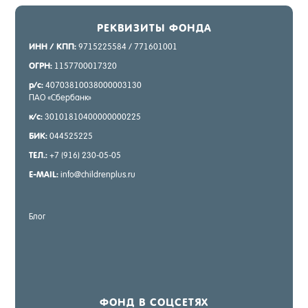
РЕК­ВИ­ЗИТЫ ФОН­ДА
ИНН / КПП:
9715225584 / 771601001
ОГРН:
1157700017320
р/с:
40703810038000003130
ПАО «Сбер­банк»
к/с:
30101810400000000225
БИК:
044525225
ТЕЛ.:
+7 (916) 230-05-05
E-MAIL:
info@childrenplus.ru
Блог
ФОНД В СОЦ­СЕ­ТЯХ