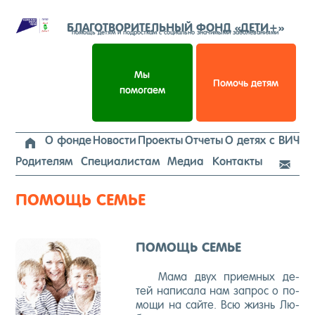
Перейти
к
БЛАГОТВОРИТЕЛЬНЫЙ ФОНД «ДЕТИ+»
помощь детям и подросткам с социально значимыми заболеваниями
содержимому
Мы
Помочь детям
помогаем
О фонде
Новости
Проекты
Отчеты
О детях с ВИЧ

Родителям
Специалистам
Медиа
Контакты

ПОМОЩЬ СЕМЬЕ
ПО­МОЩЬ СЕ­МЬЕ
Ма­ма двух при­ем­ных де­
тей на­пи­са­ла нам за­прос о по­
мо­щи на сай­те. Всю жизнь Лю­