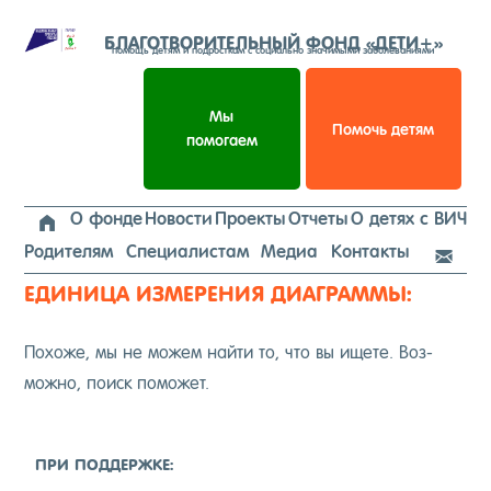
Перейти
к
БЛАГОТВОРИТЕЛЬНЫЙ ФОНД «ДЕТИ+»
помощь детям и подросткам с социально значимыми заболеваниями
содержимому
Мы
Помочь детям
помогаем
О фонде
Новости
Проекты
Отчеты
О детях с ВИЧ

Родителям
Специалистам
Медиа
Контакты

ЕДИНИЦА ИЗМЕРЕНИЯ ДИАГРАММЫ:
По­хоже, мы не мо­жем най­ти то, что вы ище­те. Воз­
можно, по­иск по­может.
ПРИ ПОД­ДЕР­ЖКЕ: