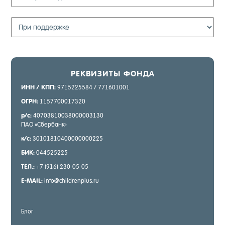
РЕК­ВИ­ЗИТЫ ФОН­ДА
ИНН / КПП:
9715225584 / 771601001
ОГРН:
1157700017320
р/с:
40703810038000003130
ПАО «Сбер­банк»
к/с:
30101810400000000225
БИК:
044525225
ТЕЛ.:
+7 (916) 230-05-05
E-MAIL:
info@childrenplus.ru
Блог