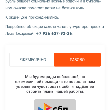
рубль ре­ша­ет со­ци­аль­но важ­ные за­дачи и в бук­валь­
ном смыс­ле по­мога­ет де­тям не бо­ять­ся жить.
К ак­ции уже при­со­еди­нились:
Под­робнее об ак­ции мож­но уз­нать у ку­рато­ра про­ек­та
Ли­зы То­каре­вой:
+7 926 637-92-26
.
ЕЖЕМЕСЯЧНО
РАЗОВО
Мы будем рады небольшой, но
ежемесячной помощи - это позволит нам
увереннее чувствовать себя и надёжнее
строить планы нашей работы.