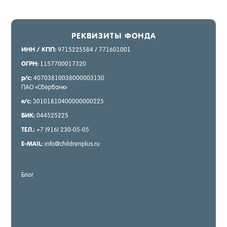
РЕК­ВИ­ЗИТЫ ФОН­ДА
ИНН / КПП:
9715225584 / 771601001
ОГРН:
1157700017320
р/с:
40703810038000003130
ПАО «Сбер­банк»
к/с:
30101810400000000225
БИК:
044525225
ТЕЛ.:
+7 (916) 230-05-05
E-MAIL:
info@childrenplus.ru
Блог