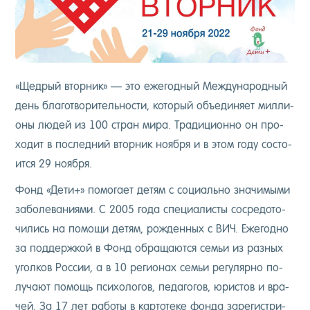
«Щед­рый втор­ник» — это еже­год­ный Меж­ду­народ­ный
день бла­гот­во­ритель­нос­ти, ко­торый объ­еди­ня­ет мил­ли­
оны лю­дей из 100 стран ми­ра. Тра­дици­он­но он про­
ходит в пос­ледний втор­ник но­яб­ря и в этом го­ду сос­то­
ит­ся 29 но­яб­ря.
Фонд «Де­ти+» по­мога­ет де­тям с со­ци­аль­но зна­чимы­ми
за­боле­вани­ями. С 2005 го­да спе­ци­алис­ты сос­ре­дото­
чились на по­мощи де­тям, рож­денных с ВИЧ. Еже­год­но
за под­дер­жкой в Фонд об­ра­ща­ют­ся семьи из раз­ных
угол­ков Рос­сии, а в 10 ре­ги­онах семьи ре­гуляр­но по­
луча­ют по­мощь пси­холо­гов, пе­даго­гов, юрис­тов и вра­
чей. За 17 лет ра­боты в кар­то­теке фон­да за­регис­три­