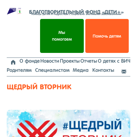
Перейти
к
БЛАГОТВОРИТЕЛЬНЫЙ ФОНД «ДЕТИ+»
помощь детям и подросткам с социально значимыми заболеваниями
содержимому
Мы
Помочь детям
помогаем
О фонде
Новости
Проекты
Отчеты
О детях с ВИЧ

Родителям
Специалистам
Медиа
Контакты

ЩЕДРЫЙ ВТОРНИК