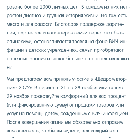
рова­но бо­лее 1000 лич­ных дел. В каж­дом из них неп­
ростой ди­аг­ноз и труд­ная ис­то­рия жиз­ни. Но там есть
мес­то и для ра­дос­ти. Бла­года­ря под­дер­жке да­рите­
лей, пар­тне­ров и во­лон­те­ров семьи пе­рес­та­ют быть
оди­ноки­ми, ос­та­нав­ли­ва­ет­ся трав­ля на фо­не ВИЧ-ин­
фекции в дет­ских уч­режде­ни­ях, семьи при­об­ре­та­ют
по­лез­ные зна­ния и зна­ют боль­ше о пер­спек­ти­вах жиз­
ни.
Мы пред­ла­га­ем вам при­нять учас­тие в «Щед­ром втор­
ни­ке 2022». В пе­ри­од с 21 по 29 но­яб­ря или толь­ко
29 но­яб­ря по­жер­твуй­те ком­фор­тный для вас про­цент
(или фик­си­рован­ную сум­му) от про­дажи то­варов или
ус­луг на по­мощь де­тям, рож­денным с ВИЧ-ин­фекци­ей.
Пос­ле за­вер­ше­ния ак­ции мы обя­затель­но от­пра­вим
вам от­чётность, что­бы вы ви­дели, как каж­дый ваш