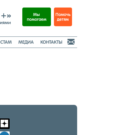
И+»
Помочь
Мы
детям
помогаем
ниями

СТАМ
МЕДИА
КОНТАКТЫ
m
zen-
yandex