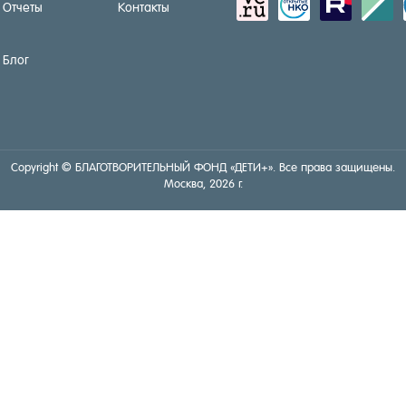
sitemap
activity
zerply
standar
Отчеты
Контакты
Блог
Copyright © БЛА­ГОТ­ВО­РИТЕЛЬ­НЫЙ ФОНД «ДЕ­ТИ+». Все пра­ва за­щище­ны.
Мос­ква, 2026 г.