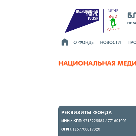
Б
пом

О ФОНДЕ
НОВОСТИ
ПРО
НАЦИОНАЛЬНАЯ МЕДИ
РЕК­ВИ­ЗИТЫ ФОН­ДА
ИНН / КПП:
9715225584 / 771601001
ОГРН:
1157700017320