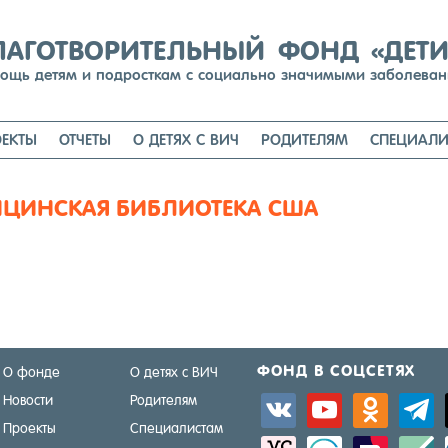
Перейти
к
содержимому
ЛАГОТВОРИТЕЛЬНЫЙ ФОНД «ДЕТ
ощь детям и подросткам с социально значимыми заболева
ЕКТЫ
ОТЧЕТЫ
О ДЕТЯХ С ВИЧ
РОДИТЕЛЯМ
СПЕЦИАЛИ
ЦИНСКАЯ БИБЛИОТЕКА США
ФОНД В СОЦ­СЕ­ТЯХ
О фонде
О детях с ВИЧ
Новости
Родителям
vkontakte
youtube
odnoklassniki
telegra
Проекты
Специалистам