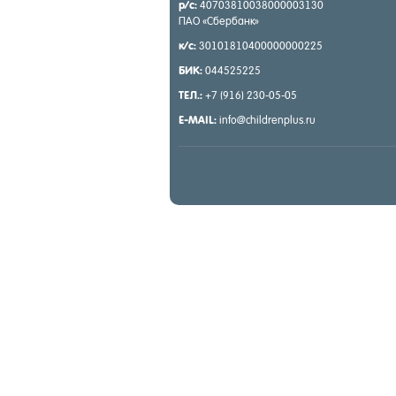
р/с:
40703810038000003130
ПАО «Сбер­банк»
к/с:
30101810400000000225
БИК:
044525225
ТЕЛ.:
+7 (916) 230-05-05
E-MAIL:
info@childrenplus.ru