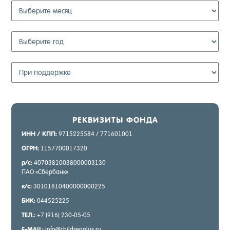
РЕК­ВИ­ЗИТЫ ФОН­ДА
ИНН / КПП:
9715225584 / 771601001
ОГРН:
1157700017320
р/с:
40703810038000003130
ПАО «Сбер­банк»
к/с:
30101810400000000225
БИК:
044525225
ТЕЛ.:
+7 (916) 230-05-05
E-MAIL:
info@childrenplus.ru