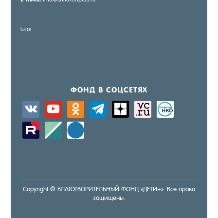
Блог
ФОНД В СОЦ­СЕ­ТЯХ
vkontakte
youtube
odnoklassniki
telegram
zen-
sitemap
activity
yandex
zerply
standard
windows
Copyright © БЛА­ГОТ­ВО­РИТЕЛЬ­НЫЙ ФОНД «ДЕ­ТИ+». Все пра­ва
за­щище­ны.