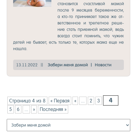
ста­но­вит­ся счас­тли­вой ма­мой
пос­ле 9 ме­ся­цев бе­ре­мен­нос­ти,
а кто-то при­ни­ма­ет та­кое же от­
ветс­твен­ное и тре­пет­ное ре­ше­
ние стать при­ем­ной ма­мой, ведь
всег­да сто­ит пом­нить, что чу­жих
де­тей не бы­ва­ет, есть толь­ко те, ко­то­рых ма­ма еще не
наш­ла.
13.11.2022
||
За­бе­ри ме­ня до­мой
|
Но­вос­ти
4
Страница 4 из 8
« Первая
«
...
2
3
5
6
...
»
Последняя »