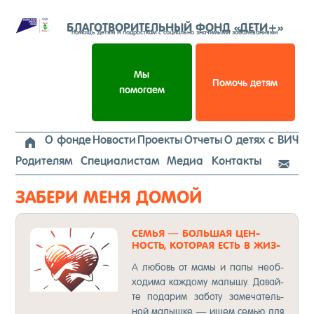
Перейти
к
БЛАГОТВОРИТЕЛЬНЫЙ ФОНД «ДЕТИ+»
помощь детям и подросткам с социально значимыми заболеваниями
содержимому
Мы
Помочь детям
помогаем
О фонде
Новости
Проекты
Отчеты
О детях с ВИЧ

Родителям
Специалистам
Медиа
Контакты

ЗАБЕРИ МЕНЯ ДОМОЙ
СЕМЬЯ — БОЛЬ­ШАЯ ЦЕН­
НОСТЬ, КО­ТОРАЯ ЕСТЬ В ЖИЗ­
НИ.
А лю­бовь от ма­мы и па­пы не­об­
хо­ди­ма каж­до­му ма­лы­шу. Да­вай­
те по­да­рим за­бо­ту за­ме­ча­тель­
ной ма­лыш­ке — ищем семью для