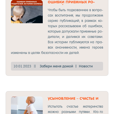
ОШИБ­КИ ПРИ­ЕМ­НЫХ РО­
ДИТЕ­ЛЕЙ
Что­бы быть под­ко­ван­нее в воп­ро­
сах вос­пи­та­ния, мы про­дол­жа­ем
се­рию пуб­ли­ка­ций, в рам­ках ко­
то­рых рас­ска­зы­ва­ем об ошиб­ках,
ко­то­рые до­пус­ка­ли при­ем­ные ро­
ди­те­ли, и де­лим­ся их со­ве­та­ми.
Все ис­то­рии пуб­ли­ку­ют­ся на пра­
вах ано­ним­нос­ти, име­на ге­ро­ев
из­ме­не­ны в це­лях бе­зо­пас­нос­ти их де­тей.
10.01.2023
||
За­бе­ри ме­ня до­мой
|
Но­вос­ти
УСЫ­НОВ­ЛЕ­НИЕ – СЧАСТЬЕ И
БОЛЬ­ШАЯ ОТ­ВЕТС­ТВЕН­НОСТЬ
Ис­пы­тать счастье ма­те­ринс­тва
мож­но раз­ны­ми пу­тя­ми. Кто-то