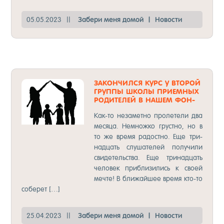
05.05.2023
||
За­бе­ри ме­ня до­мой
|
Но­вос­ти
ЗА­КОН­ЧИЛСЯ КУРС У ВТО­РОЙ
ГРУП­ПЫ ШКО­ЛЫ ПРИ­ЕМ­НЫХ
РО­ДИТЕ­ЛЕЙ В НА­ШЕМ ФОН­
ДЕ!
Как-то не­за­мет­но про­ле­те­ли два
ме­ся­ца. Нем­нож­ко грус­тно, но в
то же вре­мя ра­дос­тно. Еще три­
над­цать слу­ша­те­лей по­лу­чи­ли
сви­де­тель­ства. Еще три­над­цать
че­ло­век приб­ли­зи­лись к сво­ей
меч­те! В бли­жай­шее вре­мя кто-то
со­бе­рет […]
25.04.2023
||
За­бе­ри ме­ня до­мой
|
Но­вос­ти