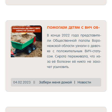
ПО­МОГА­ЕМ ДЕ­ТЯМ С ВИЧ ОБ­
РЕСТИ СЕМЬЮ
В кон­це 2022 го­да пред­ста­ви­те­
ли Об­щес­твен­ной па­ла­ты Во­ро­
неж­ской об­лас­ти уз­на­ли о де­воч­
ке с по­ло­жи­тель­ным ВИЧ-ста­ту­
сом. Си­ро­та пе­ре­жи­ва­ла, что из-
за её бо­лез­ни её ник­то не за­хо­
чет усы­но­вить.
04.02.2023
||
За­бе­ри ме­ня до­мой
|
Но­вос­ти