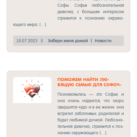
Со­фы. Софья лю­боз­на­тель­ная
де­воч­ка, с боль­шим ин­те­ре­сом
стре­мит­ся к поз­на­нию ок­ру­жа­
юще­го ми­ра. […]
10.07.2023
||
За­бе­ри ме­ня до­мой
|
Но­вос­ти
ПО­МОЖЕМ НАЙ­ТИ ЛЮ­
БЯЩУЮ СЕМЬЮ ДЛЯ СО­ФОЧ­
КИ!
Поз­на­комь­тесь — это Софья, и
она очень на­де­ет­ся, что ско­ро
свер­шит­ся чу­до и в ее жиз­ни: она
встре­тит за­бот­ли­вых ро­ди­те­лей и
бу­дет лю­би­мой доч­кой. Лю­боз­на­
тель­ная де­воч­ка, стре­мит­ся к поз­
на­нию ок­ру­жа­юще­го […]