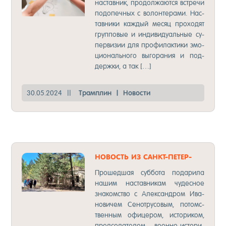
нас­тав­ник, про­дол­жа­ют­ся встре­чи
по­до­печ­ных с во­лон­те­ра­ми. Нас­
тав­ни­ки каж­дый ме­сяц про­хо­дят
груп­по­вые и ин­ди­ви­ду­аль­ные су­
пер­ви­зии для про­фи­лак­ти­ки эмо­
ци­ональ­но­го вы­го­ра­ния и под­
дер­жки, а так […]
30.05.2024
||
Трам­плин
|
Но­вос­ти
НО­ВОСТЬ ИЗ САНКТ-ПЕ­ТЕР­
БУРГА!
Про­шед­шая суб­бо­та по­да­ри­ла
на­шим нас­тав­ни­кам чу­дес­ное
зна­комс­тво с Алек­сан­дром Ива­
но­ви­чем Се­нот­ру­со­вым, по­томс­
твен­ным офи­це­ром, ис­то­ри­ком,
пред­се­да­те­лем во­ен­но-ис­то­ри­