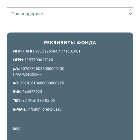
РЕК­ВИ­ЗИТЫ ФОН­ДА
ИНН / КПП:
9715225584 / 771601001
ОГРН:
1157700017320
р/с:
40703810038000003130
ПАО «Сбер­банк»
к/с:
30101810400000000225
БИК:
044525225
ТЕЛ.:
+7 (916) 230-05-05
E-MAIL:
info@childrenplus.ru
Блог