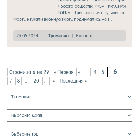
чес­ко­го об­щес­тва ФОРТ КРАС­НАЯ
ГОР­КА! Три ча­са мы гу­ля­ли по
Фор­ту, изу­ча­ли во­ен­ную кар­ту, под­ни­ма­лись на […]
25.05.2024
||
Трам­плин
|
Но­вос­ти
6
Страница 6 из 29
« Первая
«
...
4
5
7
8
...
20
...
»
Последняя »