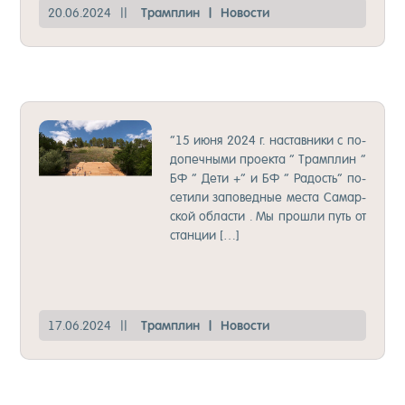
20.06.2024
||
Трам­плин
|
Но­вос­ти
НО­ВОС­ТИ ИЗ СА­МАРЫ!
“15 и­юня 2024 г. нас­тав­ни­ки с по­
до­печ­ны­ми про­ек­та ” Трам­плин ”
БФ ” Де­ти +” и БФ ” Ра­дость” по­
се­ти­ли за­по­вед­ные мес­та Са­мар­
ской об­лас­ти . Мы прош­ли путь от
стан­ции […]
17.06.2024
||
Трам­плин
|
Но­вос­ти