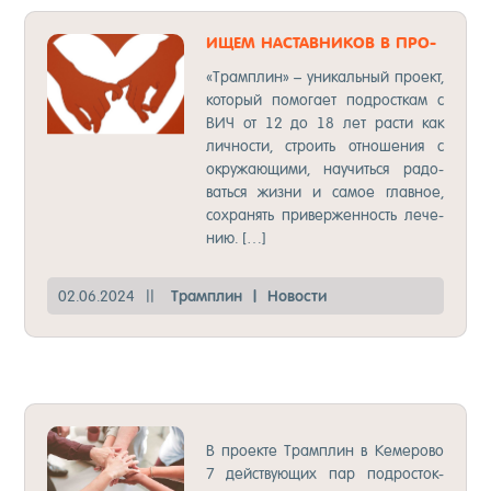
ИЩЕМ НАС­ТАВНИ­КОВ В ПРО­
ЕКТ «ТРАМ­ПЛИН»
«Трам­плин» – уни­каль­ный про­ект,
ко­то­рый по­мо­га­ет под­рос­ткам с
ВИЧ от 12 до 18 лет рас­ти как
лич­нос­ти, стро­ить от­но­ше­ния с
ок­ру­жа­ющи­ми, на­учить­ся ра­до­
вать­ся жиз­ни и са­мое глав­ное,
сох­ра­нять при­вер­жен­ность ле­че­
нию. […]
02.06.2024
||
Трам­плин
|
Но­вос­ти
НО­ВОС­ТИ ИЗ КЕ­МЕРО­ВО!
В про­ек­те Трам­плин в Ке­ме­ро­во
7 дей­ству­ющих пар под­рос­ток-