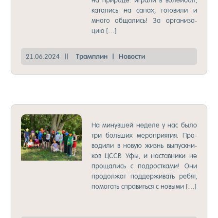
на при­ро­де: иг­ра­ли в во­лей­бол,
ка­та­лись на са­пах, го­то­ви­ли и
мно­го об­ща­лись! За ор­га­ни­за­
цию […]
21.06.2024
||
Трам­плин
|
Но­вос­ти
НО­ВОС­ТИ ИЗ УФЫ!
На ми­нув­шей не­де­ле у нас бы­ло
три боль­ших ме­роп­ри­ятия. Про­
во­ди­ли в но­вую жизнь вы­пус­кни­
ков ЦССВ Уфы, и нас­тав­ни­ки не
про­ща­лись с под­рос­тка­ми! Они
про­дол­жат под­дер­жи­вать ре­бят,
по­мо­гать спра­вить­ся с но­вы­ми […]