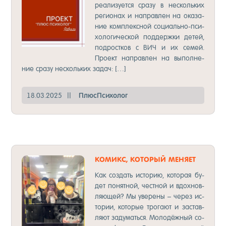
ре­али­зу­ет­ся сра­зу в нес­коль­ких
ре­ги­онах и нап­рав­лен на ока­за­
ние ком­плек­сной со­ци­аль­но-пси­
хо­ло­ги­чес­кой под­дер­жки де­тей,
под­рос­тков с ВИЧ и их се­мей.
Про­ект нап­рав­лен на вы­пол­не­
ние сра­зу нес­коль­ких за­дач: […]
18.03.2025
||
Плюс­Пси­хо­лог
КО­МИКС, КО­ТОРЫЙ МЕ­НЯ­ЕТ
ВЗГЛЯ­ДЫ!
Как соз­дать ис­то­рию, ко­то­рая бу­
дет по­нят­ной, чес­тной и вдох­нов­
ля­ющей? Мы уве­ре­ны – че­рез ис­
то­рии, ко­то­рые тро­га­ют и зас­тав­
ля­ют за­ду­мать­ся. Мо­ло­дёж­ный со­