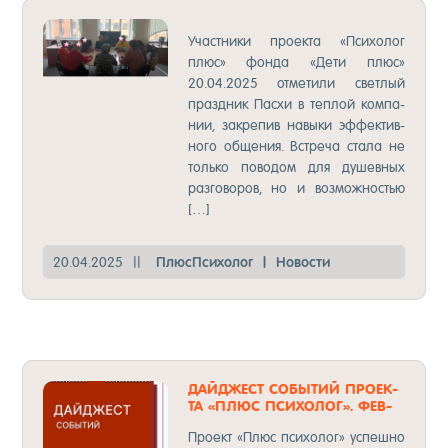
НО­ВОС­ТИ ИЗ КЕ­МЕРО­ВО
Учас­тни­ки про­ек­та «Пси­хо­лог
плюс» фон­да «Де­ти плюс»
20.04.2025 от­ме­ти­ли свет­лый
праз­дник Пас­хи в теп­лой ком­па­
нии, зак­ре­пив на­вы­ки эф­фек­тив­
но­го об­ще­ния. Встре­ча ста­ла не
толь­ко по­во­дом для ду­шев­ных
раз­го­во­ров, но и воз­мож­ностью
[…]
20.04.2025
||
Плюс­Пси­хо­лог
|
Но­вос­ти
ДАЙ­ДЖЕСТ СО­БЫТИЙ ПРО­ЕК­
ТА «ПЛЮС ПСИ­ХОЛОГ». ФЕВ­
РАЛЬ.
Про­ект «Плюс пси­хо­лог» ус­пеш­но