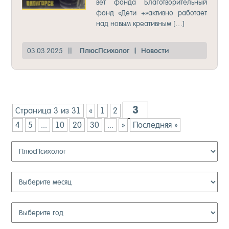
вет фон­да Бла­гот­во­ри­тель­ный
фонд «Де­ти +»ак­тив­но ра­бо­та­ет
над но­вым кре­атив­ным […]
03.03.2025
||
Плюс­Пси­хо­лог
|
Но­вос­ти
3
Страница 3 из 31
«
1
2
4
5
...
10
20
30
...
»
Последняя »