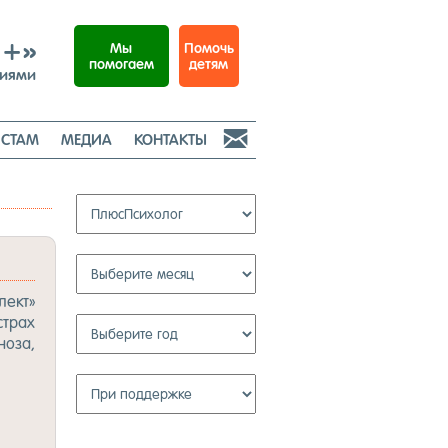
И+»
Помочь
Мы
детям
помогаем
ниями

СТАМ
МЕДИА
КОНТАКТЫ
­лект»
страх
но­за,