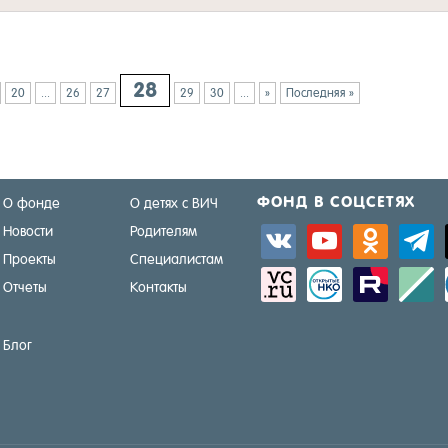
28
20
...
26
27
29
30
...
»
Последняя »
ФОНД В СОЦ­СЕ­ТЯХ
О фонде
О детях с ВИЧ
Новости
Родителям
vkontakte
youtube
odnoklassniki
telegra
Проекты
Специалистам
sitemap
activity
zerply
standar
Отчеты
Контакты
Блог