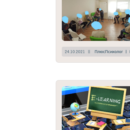
24.10.2021
||
Плюс­Пси­хо­лог
|