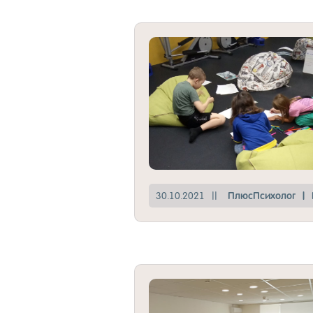
30.10.2021
||
Плюс­Пси­хо­лог
|