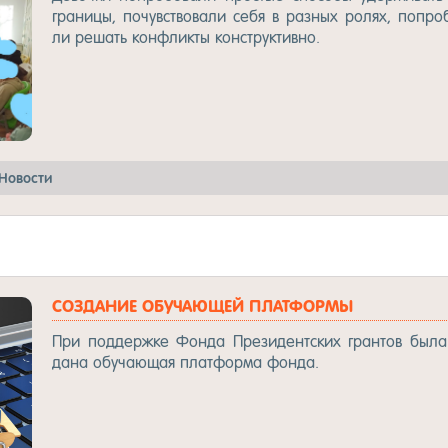
гра­ни­цы, по­чувс­тво­ва­ли се­бя в раз­ных ро­лях, поп­ро­
ли ре­шать кон­флик­ты конс­трук­тив­но.
Но­вос­ти
CОЗ­ДА­НИЕ ОБУ­ЧА­ЮЩЕЙ ПЛАТ­ФОРМЫ
При под­дер­жке Фон­да Пре­зи­дент­ских гран­тов бы­ла
да­на обу­ча­ющая плат­фор­ма фон­да.