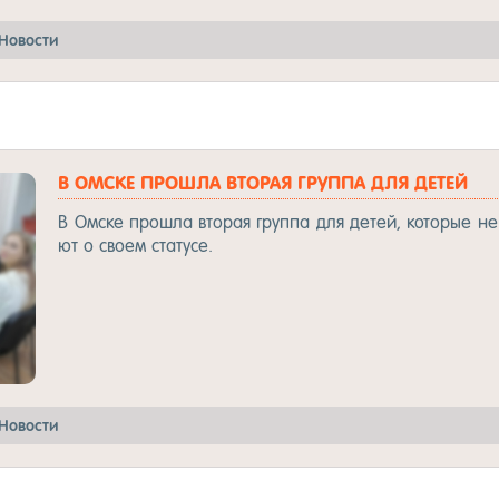
Но­вос­ти
В ОМ­СКЕ ПРОШ­ЛА ВТО­РАЯ ГРУП­ПА ДЛЯ ДЕ­ТЕЙ
В Ом­ске прош­ла вто­рая груп­па для де­тей, ко­то­рые н
ют о сво­ем ста­ту­се.
Но­вос­ти