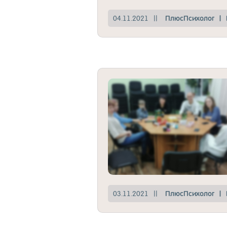
04.11.2021
||
Плюс­Пси­хо­лог
|
03.11.2021
||
Плюс­Пси­хо­лог
|