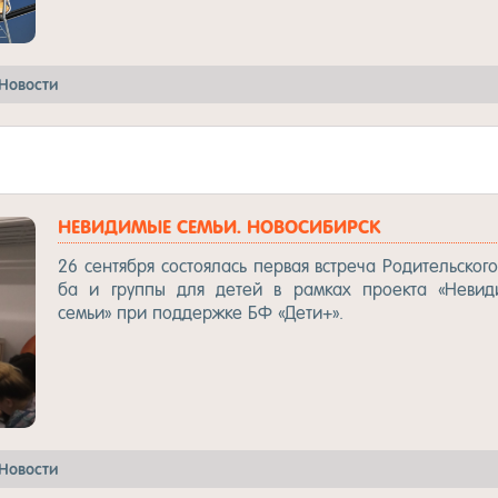
Но­вос­ти
НЕ­ВИДИ­МЫЕ СЕМЬИ. НО­ВОСИ­БИРСК
26 сен­тяб­ря сос­то­ялась пер­вая встре­ча Ро­ди­тель­ско­г
ба и груп­пы для де­тей в рам­ках про­ек­та «Не­ви­д
семьи» при под­дер­жке БФ «Де­ти+».
Но­вос­ти