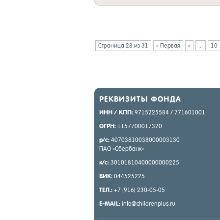
Страница 28 из 31
« Первая
«
...
10
РЕК­ВИ­ЗИТЫ ФОН­ДА
ИНН / КПП:
9715225584 / 771601001
ОГРН:
1157700017320
р/с:
40703810038000003130
ПАО «Сбер­банк»
к/с:
30101810400000000225
БИК:
044525225
ТЕЛ.:
+7 (916) 230-05-05
E-MAIL:
info@childrenplus.ru