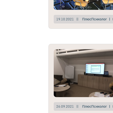
19.10.2021
||
Плюс­Пси­хо­лог
|
26.09.2021
||
Плюс­Пси­хо­лог
|