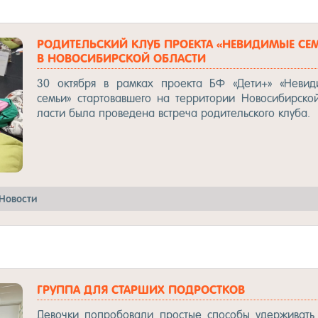
РО­ДИТЕЛЬ­СКИЙ КЛУБ ПРО­ЕК­ТА «НЕ­ВИДИ­МЫЕ СЕ
В НО­ВОСИ­БИР­СКОЙ ОБ­ЛАСТИ
30 ок­тяб­ря в рам­ках про­ек­та БФ «Де­ти+» «Не­ви­д
семьи» стар­то­вав­ше­го на тер­ри­то­рии Но­во­си­бир­ск
лас­ти бы­ла про­ве­де­на встре­ча ро­ди­тель­ско­го клу­ба.
Но­вос­ти
ГРУП­ПА ДЛЯ СТАР­ШИХ ПОД­РОС­ТКОВ
Де­воч­ки поп­ро­бо­ва­ли прос­тые спо­со­бы удер­жи­ват