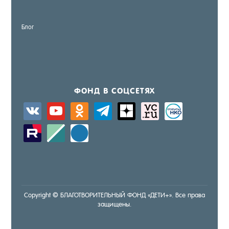
Блог
ФОНД В СОЦ­СЕ­ТЯХ
vkontakte
youtube
odnoklassniki
telegram
zen-
sitemap
activity
yandex
zerply
standard
windows
Copyright © БЛА­ГОТ­ВО­РИТЕЛЬ­НЫЙ ФОНД «ДЕ­ТИ+». Все пра­ва
за­щище­ны.