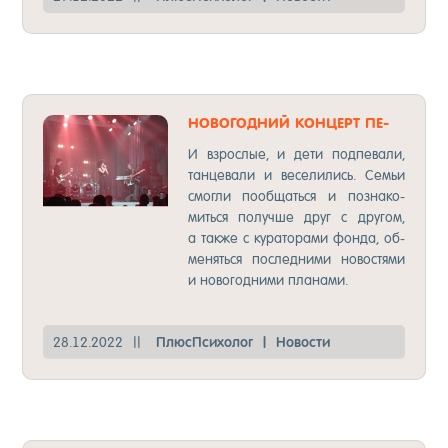
НО­ВОГОД­НИЙ КОН­ЦЕРТ ПЕ­
ВИЦЫ ZIVERT.
И взрос­лые, и де­ти под­пе­ва­ли,
тан­це­ва­ли и ве­се­ли­лись. Семьи
смог­ли по­об­щать­ся и поз­на­ко­
мить­ся по­луч­ше друг с дру­гом,
а так­же с ку­ра­то­ра­ми фон­да, об­
ме­нять­ся пос­лед­ни­ми но­вос­тя­ми
и но­во­год­ни­ми пла­на­ми.
28.12.2022
||
Плюс­Пси­хо­лог
|
Но­вос­ти