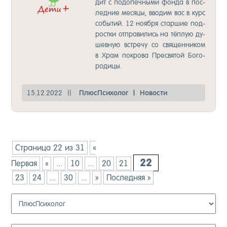
дит с по­до­печ­ны­ми фон­да в пос­
лед­ние ме­ся­цы, вво­дим вас в курс
со­бы­тий. 12 но­яб­ря стар­шие под­
рос­тки от­пра­ви­лись на тёп­лую ду­
шев­ную встре­чу со свя­щен­ни­ком
в Храм пок­ро­ва Прес­вя­той Бо­го­
ро­ди­цы.
15.12.2022
||
Плюс­Пси­хо­лог
|
Но­вос­ти
Страница 22 из 31
«
22
Первая
«
...
10
...
20
21
23
24
...
30
...
»
Последняя »