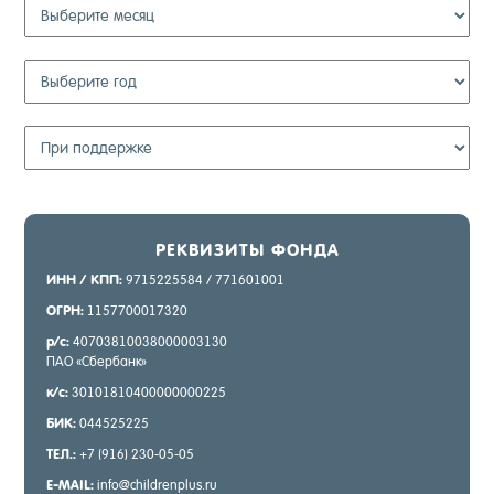
РЕК­ВИ­ЗИТЫ ФОН­ДА
ИНН / КПП:
9715225584 / 771601001
ОГРН:
1157700017320
р/с:
40703810038000003130
ПАО «Сбер­банк»
к/с:
30101810400000000225
БИК:
044525225
ТЕЛ.:
+7 (916) 230-05-05
E-MAIL:
info@childrenplus.ru