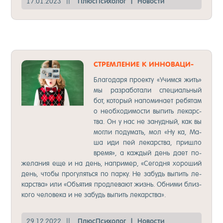
17.01.2023
||
Плюс­Пси­хо­лог
|
Но­вос­ти
СТРЕМ­ЛЕ­НИЕ К ИН­НО­ВАЦИ­
ЯМ!
Бла­го­да­ря про­ек­ту «Учим­ся жить»
мы раз­ра­бо­та­ли спе­ци­аль­ный
бот, ко­то­рый на­по­ми­на­ет ре­бя­там
о не­об­хо­ди­мос­ти вы­пить ле­карс­
тва. Он у нас не за­нуд­ный, как вы
мог­ли по­ду­мать, мол «Ну ка, Ма­
ша иди пей ле­карс­тва, приш­ло
вре­мя», а каж­дый день да­ет по­
же­ла­ния еще и на день, нап­ри­мер, «Се­год­ня хо­ро­ший
день, что­бы про­гу­лять­ся по пар­ку. Не за­будь вы­пить ле­
карс­тва» или «Объ­ятия прод­ле­ва­ют жизнь. Об­ни­ми близ­
ко­го че­ло­ве­ка и не за­будь вы­пить ле­карс­тва».
29.12.2022
||
Плюс­Пси­хо­лог
|
Но­вос­ти