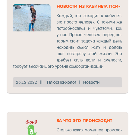
НО­ВОС­ТИ ИЗ КА­БИНЕ­ТА ПСИ­
ХОЛО­ГА
Каж­дый, кто за­хо­дит в ка­би­нет-
это прос­то че­ло­век. С та­ки­ми же
пот­реб­нос­тя­ми и чувс­тва­ми, как
у нас. Прос­то че­ло­век, пе­ред ко­
то­рым сто­ит за­да­ча каж­дый день
на­хо­дить смысл жить и де­лать
шаг навс­тре­чу этой жиз­ни. Это
тре­бу­ет си­лы во­ли и сме­лос­ти,
тре­бу­ет вы­со­чай­ше­го уров­ня са­мо­ор­га­ни­за­ции.
26.12.2022
||
Плюс­Пси­хо­лог
|
Но­вос­ти
ЗА ЧТО ЭТО ПРО­ИС­ХО­ДИТ
С ДЕТЬ­МИ?
Столь­ко яр­ких мо­мен­тов про­ис­хо­