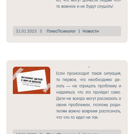
ют, что мо­гут до­нес­ти лю­дям что-
то важ­ное и их бу­дут слу­шать!
31.01.2023
||
Плюс­Пси­хо­лог
|
Но­вос­ти
БУЛ­ЛИНГ ДЕ­ТЕЙ С ВИЧ
Ес­ли про­ис­хо­дит та­кая си­ту­ация,
то пер­вое, что не­об­хо­ди­мо де­
лать — не от­ри­цать проб­ле­му и
на­де­ять­ся, что это прой­дет са­мо.
Де­ти не всег­да мо­гут рас­ска­зать о
сво­их проб­ле­мах, по­это­му ро­ди­
те­лям важ­но вов­ре­мя рас­поз­нать,
что что-то идет не так.