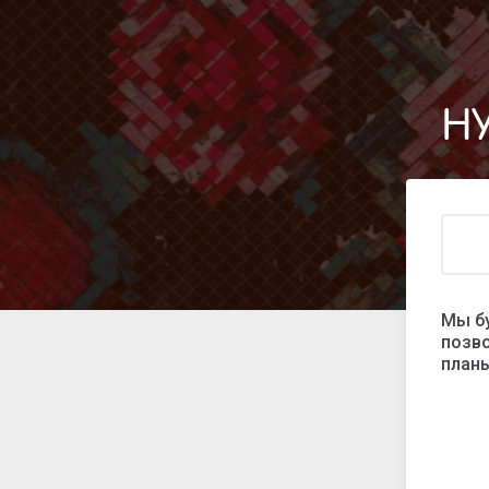
Н
Мы б
позво
план