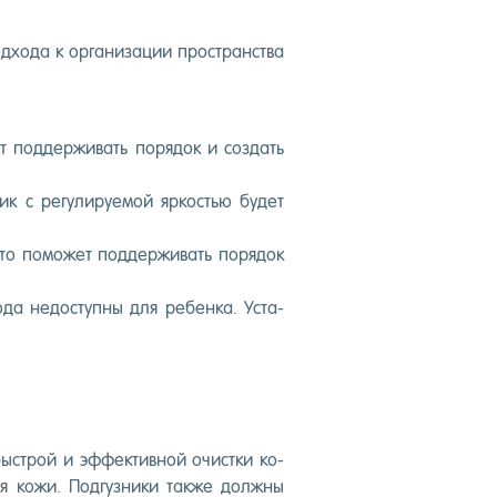
­хо­да к ор­га­низа­ции прос­транс­тва
т под­держи­вать по­рядок и соз­дать
ик с ре­гули­ру­емой яр­костью бу­дет
 Это по­может под­держи­вать по­рядок
да не­дос­тупны для ре­бен­ка. Ус­та­
ыс­трой и эф­фектив­ной очис­тки ко­
я ко­жи. Под­гузни­ки так­же дол­жны