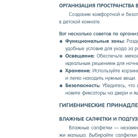
ОРГАНИЗАЦИЯ ПРОСТРАНСТВА В
Соз­да­ние ком­фор­тной и бе­зоп
в дет­ской ком­на­те.
Вот нес­коль­ко со­ветов по ор­га­ни
Фун­кци­ональ­ные зо­ны:
Раз­д
удоб­ные ус­ло­вия для ухо­да за р
Ос­ве­щение:
Обес­печь­те мяг­кое
иде­аль­ным ре­шени­ем для ноч­н
Хра­нение:
Ис­поль­зуй­те кор­зи
и лег­ко на­ходить нуж­ные ве­щи.
Бе­зопас­ность:
Убе­дитесь, что в
нови­те фик­са­торы на две­ри и ящ
ГИГИЕНИЧЕСКИЕ ПРИНАДЛЕ
ВЛАЖНЫЕ САЛФЕТКИ И ПОДГУ
Влаж­ные сал­фетки — не­заме­н
жи ма­лыша. Вы­бирай­те сал­фетки б