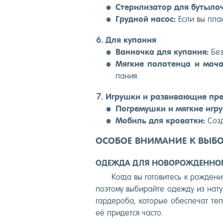
Сте­рили­затор для бу­тыло­
Груд­ной на­сос:
Ес­ли вы пла­
Для ку­пания
Ван­ночка для ку­пания:
Бе­з
Мяг­кие по­лотен­ца и мо­ча
пания.
Иг­рушки и раз­ви­ва­ющие пре
Пог­ре­муш­ки и мяг­кие иг­р
Мо­биль для кро­ват­ки:
Соз­д
ОСОБОЕ ВНИМАНИЕ К ВЫБ
ОДЕЖДА ДЛЯ НОВОРОЖДЕННО
Ког­да вы го­тови­тесь к рож­де­
по­это­му вы­бирай­те одеж­ду из на­
гар­де­роба, ко­торые обес­пе­чат теп
её при­дет­ся час­то.