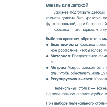
МЕБЕЛЬ ДЛЯ ДЕТСКОЙ
За­ранее под­го­товь­те дет­скую
ком­на­ты дол­жны быть кро­ват­ка, п
фун­кци­ональ­ной, но и бе­зопас­но
Кро­ват­ка — это пер­вое, что ну
Вы­бирая кро­ват­ку, об­ра­тите вн
Бе­зопас­ность:
Кро­ват­ка дол­жн
ное рас­сто­яние, что­бы го­лова м
Ма­тери­ал:
Пред­почте­ние сто­ит
ка.
Мат­рас:
Мат­рас дол­жен быть жес
алы, что­бы обес­пе­чить ма­лышу
Ре­гули­ру­емая вы­сота:
Кро­ват­
Пе­леналь­ный сто­лик — важ­ны
На пе­леналь­ном сто­лике удоб­но ме­
При вы­боре пе­леналь­но­го сто­лик