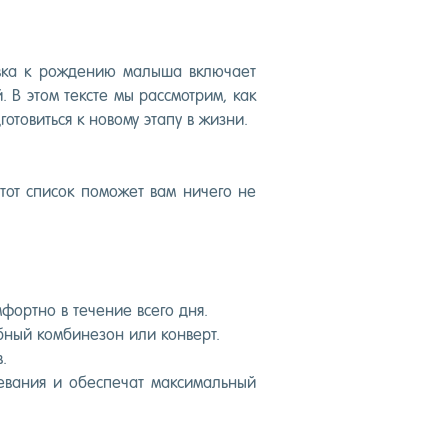
в­ка к рож­де­нию ма­лыша вклю­ча­ет
й. В этом тек­сте мы рас­смот­рим, как
о­товить­ся к но­вому эта­пу в жиз­ни.
 Этот спи­сок по­может вам ни­чего не
­фор­тно в те­чение все­го дня.
­ный ком­би­незон или кон­верт.
.
­вания и обес­пе­чат мак­си­маль­ный