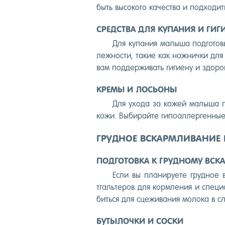
быть вы­соко­го ка­чес­тва и под­хо­дит
СРЕДСТВА ДЛЯ КУПАНИЯ И ГИГ
Для ку­пания ма­лыша под­го­товь
лежнос­ти, та­кие как нож­нички для н
вам под­держи­вать ги­ги­ену и здо­р
КРЕМЫ И ЛОСЬОНЫ
Для ухо­да за ко­жей ма­лыша по
ко­жи. Вы­бирай­те ги­по­ал­лерген­н
ГРУДНОЕ ВСКАРМЛИВАНИЕ 
ПОДГОТОВКА К ГРУДНОМУ ВС
Ес­ли вы пла­ниру­ете груд­ное в
тгаль­те­ров для кор­мле­ния и спе­ци
бить­ся для сце­жива­ния мо­лока в сл
БУТЫЛОЧКИ И СОСКИ