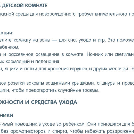
 ДЕТСКОЙ КОМНАТЕ
ас­ной сре­ды для но­ворож­денно­го тре­бу­ет вни­матель­но­го под
за­ции:
е­лите ком­на­ту на зо­ны — для сна, ухо­да и игр. Это по­може
е­бен­ком.
 и рас­се­ян­ное ос­ве­щение в ком­на­те. Ноч­ник или све­тиль­н
ых кор­мле­ний и пе­лена­ния.
­ны, ящи­ки и пол­ки для хра­нения иг­ру­шек и дру­гих ме­лочей.
се ро­зет­ки зак­ры­ты за­щит­ны­ми крыш­ка­ми, а шну­ры и про­во
и­ки, что­бы пре­дот­вра­тить слу­чай­ные трав­мы.
ЖНОСТИ И СРЕДСТВА УХОДА
ЗНИКИ
имый по­мощ­ник в ухо­де за ре­бен­ком. Они при­годят­ся для б
ез аро­мати­зато­ров и спир­та, что­бы из­бе­жать раз­дра­жени