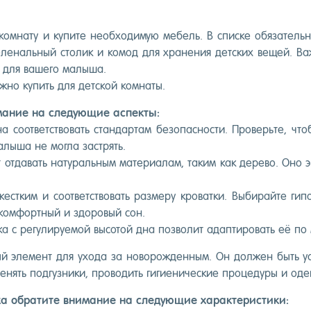
 ком­на­ту и ку­пите не­об­хо­димую ме­бель. В спис­ке обя­затель
е­леналь­ный сто­лик и ко­мод для хра­нения дет­ских ве­щей. Ва
й для ва­шего ма­лыша.
ж­но ку­пить для дет­ской ком­на­ты.
и­мание на сле­ду­ющие ас­пекты:
а со­от­ветс­тво­вать стан­дартам бе­зопас­ности. Про­верь­те, что
а­лыша не мог­ла зас­трять.
 от­да­вать на­тураль­ным ма­тери­алам, та­ким как де­рево. Оно э
­тким и со­от­ветс­тво­вать раз­ме­ру кро­ват­ки. Вы­бирай­те ги
 ком­фор­тный и здо­ровый сон.
ка с ре­гули­ру­емой вы­сотой дна поз­во­лит адап­ти­ровать её по 
й эле­мент для ухо­да за но­ворож­денным. Он дол­жен быть ус­
нять под­гузни­ки, про­водить ги­ги­ени­чес­кие про­цеду­ры и оде
а об­ра­тите вни­мание на сле­ду­ющие ха­рак­те­рис­ти­ки: