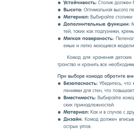
Ус­той­чи­вость:
Сто­лик дол­жен б
Вы­сота:
Оп­ти­маль­ная вы­сота пе
Ма­тери­ал:
Вы­бирай­те сто­лики и
До­пол­ни­тель­ные фун­кции:
Мо
тей, та­ких как под­гузни­ки, кре­
Мяг­кая по­вер­хность:
Пе­леналь
емые и лег­ко мо­ющи­еся мо­дели
Ко­мод для хра­нения дет­ских 
транс­тво и хра­нить все не­об­хо­дим
При вы­боре ко­мода об­ра­тите вн
Бе­зопас­ность:
Убе­дитесь, что к
ле­ни­ями для стен, что по­выша­ет
Вмес­ти­мость:
Вы­бирай­те ко­мод
ских при­над­лежнос­тей.
Ма­тери­ал:
Как и в слу­чае с дру
Ди­зайн:
Ко­мод дол­жен впи­сыват
ос­трых уг­лов.