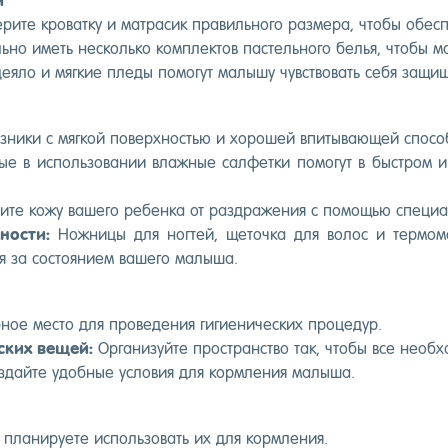
и
ри­те кро­ват­ку и мат­ра­сик пра­виль­но­го раз­ме­ра, что­бы обес
ь­но иметь нес­коль­ко ком­плек­тов пас­тель­но­го белья, что­бы м
е­яло и мяг­кие пле­ды по­могут ма­лышу чувс­тво­вать се­бя за­щ
узни­ки с мяг­кой по­вер­хностью и хо­рошей впи­тыва­ющей спо­со
е в ис­поль­зо­вании влаж­ные сал­фетки по­могут в быс­тром и
­те ко­жу ва­шего ре­бен­ка от раз­дра­жения с по­мощью спе­ци­а
нос­ти:
Нож­ни­цы для ног­тей, ще­точ­ка для во­лос и тер­мо­м
ля за сос­то­яни­ем ва­шего ма­лыша.
ное мес­то для про­веде­ния ги­ги­ени­чес­ких про­цедур.
­ских ве­щей:
Ор­га­низуй­те прос­транс­тво так, что­бы все не­об­
­дай­те удоб­ные ус­ло­вия для кор­мле­ния ма­лыша.
 пла­ниру­ете ис­поль­зо­вать их для кор­мле­ния.