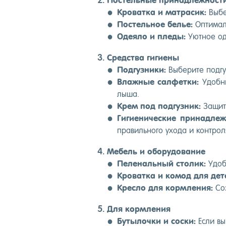
Пос­тель­ные при­над­лежнос­т
Кро­ват­ка и мат­ра­сик:
Вы­бе
Пос­тель­ное белье:
Оп­ти­мал
Оде­яло и пле­ды:
У­ют­ное од
Средс­тва ги­ги­ены
Под­гузни­ки:
Вы­бери­те под­г
Влаж­ные сал­фетки:
Удоб­ны
лыша.
Крем под под­гузник:
За­щити
Ги­ги­ени­чес­кие при­над­леж
пра­виль­но­го ухо­да и кон­тро­
Ме­бель и обо­рудо­вание
Пе­леналь­ный сто­лик:
Удоб­
Кро­ват­ка и ко­мод для дет
Крес­ло для кор­мле­ния:
Соз
Для кор­мле­ния
Бу­тылоч­ки и сос­ки:
Ес­ли вы