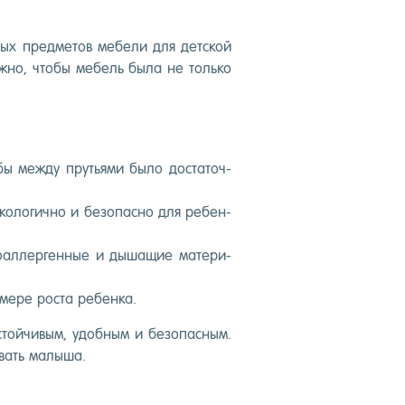
­ных пред­ме­тов ме­бели для дет­ской
ж­но, что­бы ме­бель бы­ла не толь­ко
­бы меж­ду пруть­ями бы­ло дос­та­точ­
ко­логич­но и бе­зопас­но для ре­бен­
­по­ал­лерген­ные и ды­шащие ма­тери­
ме­ре рос­та ре­бен­ка.
той­чи­вым, удоб­ным и бе­зопас­ным.
­вать ма­лыша.