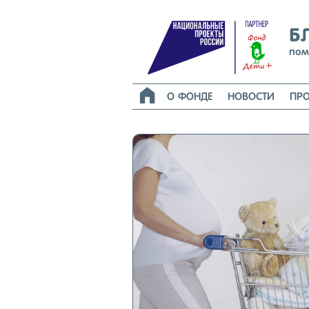
Б
пом

О ФОНДЕ
НОВОСТИ
ПРО