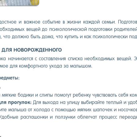
дос­тное и важ­ное со­бытие в жиз­ни каж­дой семьи. Под­го­то
е­об­хо­димых ве­щей до пси­холо­гичес­кой под­го­тов­ки ро­дите­ле
а, что дол­жно быть до­ма, что ку­пить и как пси­холо­гичес­ки под­г
 ДЛЯ НОВОРОЖДЕННОГО
н­ка на­чина­ет­ся с сос­тавле­ния спис­ка не­об­хо­димых ве­щей.
димое для ком­фор­тно­го ухо­да за ма­лышом.
ед­ме­ты:
о
яг­кие бо­дики и сли­пы по­могут ре­бен­ку чувс­тво­вать се­бя ком
ля про­гулок:
Для вы­хода на ули­цу вы­бирай­те теп­лый и удоб
­те ма­лыша от хо­лода с по­мощью мяг­ких ша­почек и но­соч­ков
доб­ные рас­па­шон­ки и пол­зунки об­легчат про­цесс пе­ре­оде