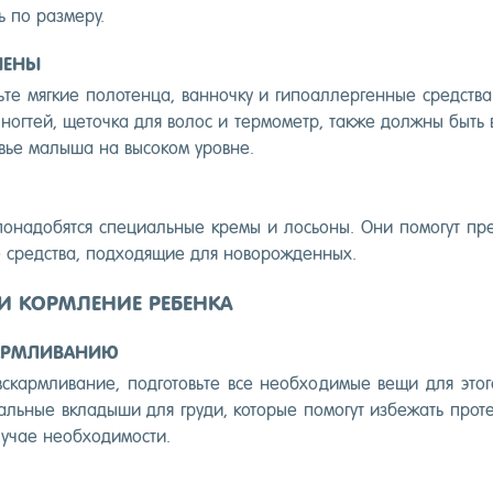
ь по раз­ме­ру.
ИЕНЫ
­те мяг­кие по­лотен­ца, ван­ночку и ги­по­ал­лерген­ные средс­тва
ог­тей, ще­точ­ка для во­лос и тер­мо­метр, так­же дол­жны быть 
овье ма­лыша на вы­соком уров­не.
­надо­бят­ся спе­ци­аль­ные кре­мы и лось­оны. Они по­могут пре­
ые средс­тва, под­хо­дящие для но­ворож­денных.
И КОРМЛЕНИЕ РЕБЕНКА
КАРМЛИВАНИЮ
скар­мли­вание, под­го­товь­те все не­об­хо­димые ве­щи для это­
­аль­ные вкла­дыши для гру­ди, ко­торые по­могут из­бе­жать про­
у­чае не­об­хо­димос­ти.