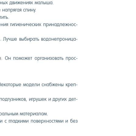
ивных дви­жени­ях ма­лыша.
нап­ря­гая спи­ну.
тить.
ия ги­ги­ени­чес­ких при­над­лежнос­
 Луч­ше вы­бирать во­донеп­ро­ница­
. Он по­может ор­га­низо­вать прос­
 Не­кото­рые мо­дели снаб­же­ны креп­
д­гузни­ков, иг­ру­шек и дру­гих дет­
ураль­ным ма­тери­алам.
 с глад­ки­ми по­вер­хнос­тя­ми и без