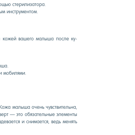
ощью сте­рили­зато­ра.
ым инс­тру­мен­том.
а ко­жей ва­шего ма­лыша пос­ле ку­
лыша.
ми мо­биля­ми.
 Ко­жа ма­лыша очень чувс­тви­тель­на,
­верт — это обя­затель­ные эле­мен­ты
ева­ет­ся и сни­ма­ет­ся, ведь ме­нять