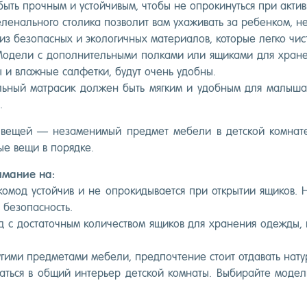
ыть проч­ным и ус­той­чи­вым, что­бы не оп­ро­кинуть­ся при ак­т
­леналь­но­го сто­лика поз­во­лит вам уха­живать за ре­бен­ком, не 
з бе­зопас­ных и эко­логич­ных ма­тери­алов, ко­торые лег­ко чис­
­дели с до­пол­ни­тель­ны­ми пол­ка­ми или ящи­ками для хра­нен
мы и влаж­ные сал­фетки, бу­дут очень удоб­ны.
­ный мат­ра­сик дол­жен быть мяг­ким и удоб­ным для ма­лыша.
.
ве­щей — не­заме­нимый пред­мет ме­бели в дет­ской ком­на­те
ые ве­щи в по­ряд­ке.
и­мание на:
о­мод ус­той­чив и не оп­ро­киды­ва­ет­ся при от­кры­тии ящи­ков.
 бе­зопас­ность.
 с дос­та­точ­ным ко­личес­твом ящи­ков для хра­нения одеж­ды, по
­гими пред­ме­тами ме­бели, пред­почте­ние сто­ит от­да­вать на­т
ь­ся в об­щий ин­терь­ер дет­ской ком­на­ты. Вы­бирай­те мо­дели