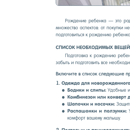
Рож­де­ние ре­бен­ка — это ра­
мно­жес­тво ас­пектов: от по­куп­ки н
под­го­товить­ся к рож­де­нию ре­бен­к
СПИСОК НЕОБХОДИМЫХ ВЕЩЕЙ
Под­го­тов­ка к рож­де­нию ре­бе
за­быть и под­го­товить все не­об­хо­
Вклю­чите в спи­сок сле­ду­ющие пр
Одеж­да для но­ворож­денно­г
Бо­дики и сли­пы:
Удоб­ные и м
Ком­би­незон или кон­верт д
Ша­поч­ки и но­соч­ки:
За­щити
Рас­па­шон­ки и пол­зунки:
У
ком­форт ва­шему ма­лышу.