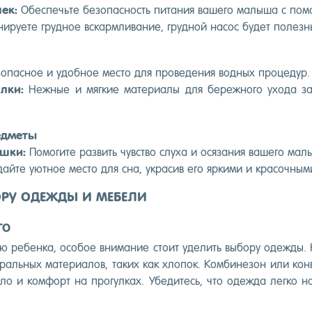
чек:
Обес­печь­те бе­зопас­ность пи­тания ва­шего ма­лыша с по­м
ниру­ете груд­ное вскар­мли­вание, груд­ной на­сос бу­дет по­лез­н
опас­ное и удоб­ное мес­то для про­веде­ния вод­ных про­цедур.
л­ки:
Неж­ные и мяг­кие ма­тери­алы для бе­реж­но­го ухо­да з
д­ме­ты
ушки:
По­моги­те раз­вить чувс­тво слу­ха и ося­зания ва­шего ма­
ай­те у­ют­ное мес­то для сна, ук­ра­сив его яр­ки­ми и кра­соч­ны­
ОРУ ОДЕЖДЫ И МЕБЕЛИ
ГО
нию ре­бен­ка, осо­бое вни­мание сто­ит уде­лить вы­бору одеж­ды.
тураль­ных ма­тери­алов, та­ких как хло­пок. Ком­би­незон или кон
­ло и ком­форт на про­гул­ках. Убе­дитесь, что одеж­да лег­ко на­д