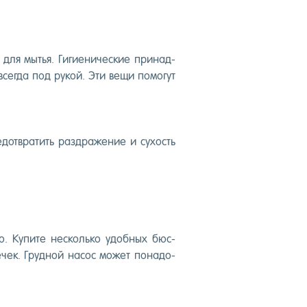
 для мытья. Ги­ги­ени­чес­кие при­над­
всег­да под ру­кой. Эти ве­щи по­могут
дот­вра­тить раз­дра­жение и су­хость
го. Ку­пите нес­коль­ко удоб­ных бюс­
течек. Груд­ной на­сос мо­жет по­надо­