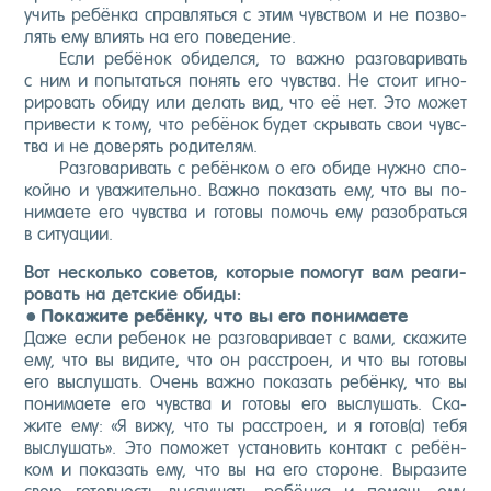
учить ре­бён­ка справ­лять­ся с этим чувс­твом и не поз­во­
лять ему вли­ять на его по­веде­ние.
Ес­ли ре­бёнок оби­дел­ся, то важ­но раз­го­вари­вать
с ним и по­пытать­ся по­нять его чувс­тва. Не сто­ит иг­но­
риро­вать оби­ду или де­лать вид, что её нет. Это мо­жет
при­вес­ти к то­му, что ре­бёнок бу­дет скры­вать свои чувс­
тва и не до­верять ро­дите­лям.
Раз­го­вари­вать с ре­бён­ком о его оби­де нуж­но спо­
кой­но и ува­житель­но. Важ­но по­казать ему, что вы по­
нима­ете его чувс­тва и го­товы по­мочь ему ра­зоб­рать­ся
в си­ту­ации.
Вот нес­коль­ко со­ветов, ко­торые по­могут вам ре­аги­
ровать на дет­ские оби­ды:
По­кажи­те ре­бён­ку, что вы его по­нима­ете
Да­же ес­ли ре­бенок не раз­го­вари­ва­ет с ва­ми, ска­жите
ему, что вы ви­дите, что он расс­тро­ен, и что вы го­товы
его выс­лу­шать. Очень важ­но по­казать ре­бён­ку, что вы
по­нима­ете его чувс­тва и го­товы его выс­лу­шать. Ска­
жите ему: «Я ви­жу, что ты расс­тро­ен, и я го­тов(а) те­бя
выс­лу­шать». Это по­может ус­та­новить кон­такт с ре­бён­
ком и по­казать ему, что вы на его сто­роне. Вы­рази­те