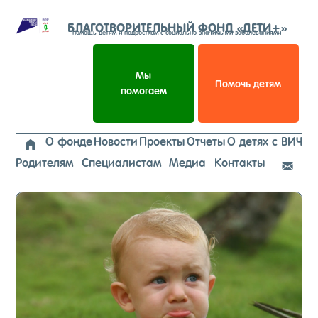
Перейти
к
БЛАГОТВОРИТЕЛЬНЫЙ ФОНД «ДЕТИ+»
помощь детям и подросткам с социально значимыми заболеваниями
содержимому
Мы
Помочь детям
помогаем
О фонде
Новости
Проекты
Отчеты
О детях с ВИЧ

Родителям
Специалистам
Медиа
Контакты
