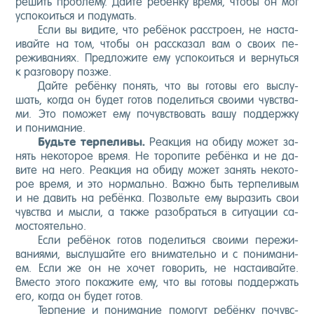
ре­шить проб­ле­му. Дай­те ре­бён­ку вре­мя, что­бы он мог
ус­по­ко­ить­ся и по­думать.
Ес­ли вы ви­дите, что ре­бёнок расс­тро­ен, не нас­та­
ивай­те на том, что­бы он рас­ска­зал вам о сво­их пе­
режи­вани­ях. Пред­ло­жите ему ус­по­ко­ить­ся и вер­нуть­ся
к раз­го­вору поз­же.
Дай­те ре­бён­ку по­нять, что вы го­товы его выс­лу­
шать, ког­да он бу­дет го­тов по­делить­ся сво­ими чувс­тва­
ми. Это по­может ему по­чувс­тво­вать ва­шу под­дер­жку
и по­нима­ние.
Будь­те тер­пе­ливы.
Ре­ак­ция на оби­ду мо­жет за­
нять не­кото­рое вре­мя. Не то­ропи­те ре­бён­ка и не да­
вите на не­го. Ре­ак­ция на оби­ду мо­жет за­нять не­кото­
рое вре­мя, и это нор­маль­но. Важ­но быть тер­пе­ливым
и не да­вить на ре­бён­ка. Поз­воль­те ему вы­разить свои
чувс­тва и мыс­ли, а так­же ра­зоб­рать­ся в си­ту­ации са­
мос­то­ятель­но.
Ес­ли ре­бёнок го­тов по­делить­ся сво­ими пе­режи­
вани­ями, выс­лу­шай­те его вни­матель­но и с по­нима­ни­
ем. Ес­ли же он не хо­чет го­ворить, не нас­та­ивай­те.
Вмес­то это­го по­кажи­те ему, что вы го­товы под­держать
его, ког­да он бу­дет го­тов.
Тер­пе­ние и по­нима­ние по­могут ре­бён­ку по­чувс­