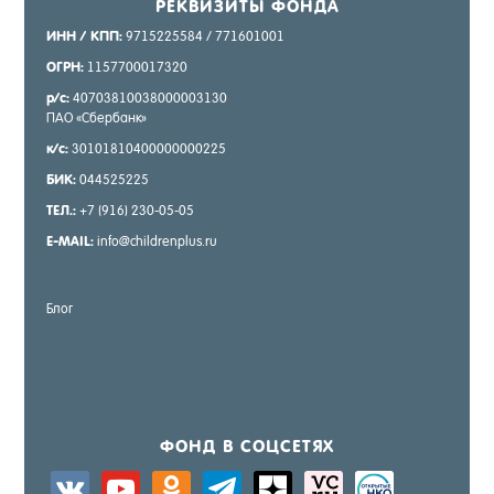
РЕК­ВИ­ЗИТЫ ФОН­ДА
ИНН / КПП:
9715225584 / 771601001
ОГРН:
1157700017320
р/с:
40703810038000003130
ПАО «Сбер­банк»
к/с:
30101810400000000225
БИК:
044525225
ТЕЛ.:
+7 (916) 230-05-05
E-MAIL:
info@childrenplus.ru
Блог
ФОНД В СОЦ­СЕ­ТЯХ
vkontakte
youtube
odnoklassniki
telegram
zen-
sitemap
activity