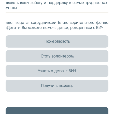
тво­вать ва­шу за­боту и под­дер­жку в са­мые труд­ные мо­
мен­ты.
Блог ве­дет­ся сот­рудни­ками Бла­гот­во­ритель­но­го фон­да
«Де­ти+». Вы мо­жете по­мочь де­тям, рож­денным с ВИЧ
Пожертвовать
Стать волонтером
Узнать о детях с ВИЧ
Получить помощь