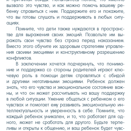
выз­ва­ло это чувс­тво, и как мож­но по­мочь ва­шему ре­
бен­ку спра­вить­ся с ним. Под­держи­те его и по­кажи­те,
что вы го­товы слу­шать и под­держи­вать в лю­бых си­ту­
аци­ях.
Пом­ни­те, что де­ти так­же нуж­да­ют­ся в прос­транс­
тве для вы­раже­ния сво­их эмо­ций. Поз­воль­те им вы­
ражать свои чувс­тва без стра­ха пе­ред на­каза­ни­ем.
Вмес­то это­го обу­чите их здо­ровым стра­теги­ям уп­равле­
ния сво­ими эмо­ци­ями и конс­трук­тивно­му раз­ре­шению
кон­флик­тов.
В зак­лю­чении хо­чет­ся под­чер­кнуть, что по­нима­
ние и под­дер­жка со сто­роны ро­дите­лей иг­ра­ют клю­
чевую роль в по­мощи де­тям справ­лять­ся с оби­дой
и дру­гими не­гатив­ны­ми эмо­ци­ями. Ре­бенок дол­жен
знать, что его чувс­тва и эмо­ци­ональ­ное сос­то­яние важ­
ны, и что он мо­жет рас­счи­тывать на ва­шу под­дер­жку
в лю­бой си­ту­ации. Уме­ние об­щать­ся с ре­бен­ком о его
чувс­твах и по­мога­ет ему раз­ви­вать эмо­ци­ональ­ную ин­
теллек­ту­аль­ность и уве­рен­ность в се­бе. Пом­ни­те, что
каж­дый ре­бенок уни­кален, и то, что ра­бота­ет для од­
но­го, мо­жет не сра­ботать для дру­гого. Будь­те тер­пе­
ливы и от­кры­ты к об­ще­нию, и ваш ре­бенок бу­дет чувс­