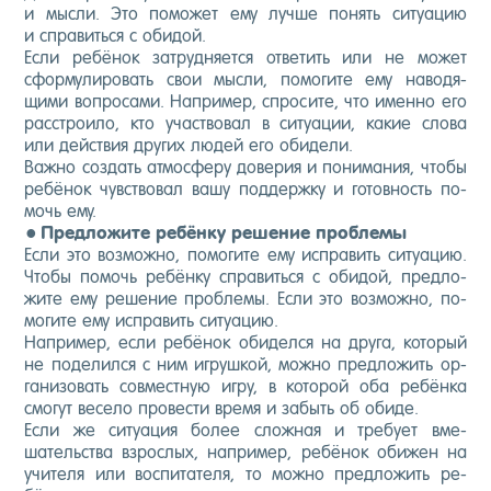
и мыс­ли. Это по­может ему луч­ше по­нять си­ту­ацию
и спра­вить­ся с оби­дой.
Ес­ли ре­бёнок зат­рудня­ет­ся от­ве­тить или не мо­жет
сфор­му­лиро­вать свои мыс­ли, по­моги­те ему на­водя­
щими воп­ро­сами. Нап­ри­мер, спро­сите, что имен­но его
расс­тро­ило, кто учас­тво­вал в си­ту­ации, ка­кие сло­ва
или дей­ствия дру­гих лю­дей его оби­дели.
Важ­но соз­дать ат­мосфе­ру до­верия и по­нима­ния, что­бы
ре­бёнок чувс­тво­вал ва­шу под­дер­жку и го­тов­ность по­
мочь ему.
Пред­ло­жите ре­бён­ку ре­шение проб­ле­мы
Ес­ли это воз­можно, по­моги­те ему ис­пра­вить си­ту­ацию.
Что­бы по­мочь ре­бён­ку спра­вить­ся с оби­дой, пред­ло­
жите ему ре­шение проб­ле­мы. Ес­ли это воз­можно, по­
моги­те ему ис­пра­вить си­ту­ацию.
Нап­ри­мер, ес­ли ре­бёнок оби­дел­ся на дру­га, ко­торый
не по­делил­ся с ним иг­рушкой, мож­но пред­ло­жить ор­
га­низо­вать сов­мес­тную иг­ру, в ко­торой оба ре­бён­ка
смо­гут ве­село про­вес­ти вре­мя и за­быть об оби­де.
Ес­ли же си­ту­ация бо­лее слож­ная и тре­бу­ет вме­
шатель­ства взрос­лых, нап­ри­мер, ре­бёнок оби­жен на
учи­теля или вос­пи­тате­ля, то мож­но пред­ло­жить ре­