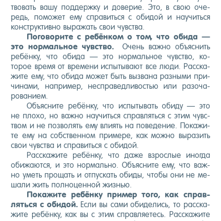
тво­вать ва­шу под­дер­жку и до­верие. Это, в свою оче­
редь, по­может ему спра­вить­ся с оби­дой и на­учить­ся
конс­трук­тивно вы­ражать свои чувс­тва.
По­гово­рите с ре­бён­ком о том, что оби­да —
это нор­маль­ное чувс­тво.
Очень важ­но объ­яс­нить
ре­бён­ку, что оби­да — это нор­маль­ное чувс­тво, ко­
торое вре­мя от вре­мени ис­пы­тыва­ют все лю­ди. Рас­ска­
жите ему, что оби­да мо­жет быть выз­ва­на раз­ны­ми при­
чина­ми, нап­ри­мер, нес­пра­вед­ли­востью или ра­зоча­
рова­ни­ем.
Объ­яс­ни­те ре­бён­ку, что ис­пы­тывать оби­ду — это
не пло­хо, но важ­но на­учить­ся справ­лять­ся с этим чувс­
твом и не поз­во­лять ему вли­ять на по­веде­ние. По­кажи­
те ему на собс­твен­ном при­мере, как мож­но вы­разить
свои чувс­тва и спра­вить­ся с оби­дой.
Рас­ска­жите ре­бён­ку, что да­же взрос­лые иног­да
оби­жа­ют­ся, и это нор­маль­но. Объ­яс­ни­те ему, что важ­
но уметь про­щать и от­пускать оби­ды, что­бы они не ме­
шали жить пол­но­цен­ной жизнью.
По­кажи­те ре­бён­ку при­мер то­го, как справ­
лять­ся с оби­дой.
Ес­ли вы са­ми оби­делись, то рас­ска­
жите ре­бён­ку, как вы с этим справ­ля­етесь. Рас­ска­жите