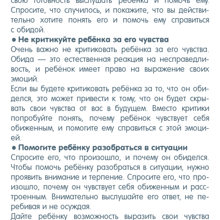
свою го­тов­ность выс­лу­шать ре­бён­ка и по­мочь ему.
Спро­сите, что слу­чилось, и по­кажи­те, что вы дей­стви­
тель­но хо­тите по­нять его и по­мочь ему спра­вить­ся
с оби­дой.
Не кри­тикуй­те ре­бён­ка за его чувс­тва
Очень важ­но не кри­тико­вать ре­бён­ка за его чувс­тва.
Оби­да — это ес­тес­твен­ная ре­ак­ция на нес­пра­вед­ли­
вость, и ре­бёнок име­ет пра­во на вы­раже­ние сво­их
эмо­ций.
Ес­ли вы бу­дете кри­тико­вать ре­бён­ка за то, что он оби­
дел­ся, это мо­жет при­вес­ти к то­му, что он бу­дет скры­
вать свои чувс­тва от вас в бу­дущем. Вмес­то кри­тики
поп­ро­буй­те по­нять, по­чему ре­бёнок чувс­тву­ет се­бя
оби­жен­ным, и по­моги­те ему спра­вить­ся с этой эмо­ци­
ей.
По­моги­те ре­бён­ку ра­зоб­рать­ся в си­ту­ации
Спро­сите его, что про­изош­ло, и по­чему он оби­дел­ся.
Что­бы по­мочь ре­бён­ку ра­зоб­рать­ся в си­ту­ации, нуж­но
про­явить вни­мание и тер­пе­ние. Спро­сите его, что про­
изош­ло, по­чему он чувс­тву­ет се­бя оби­жен­ным и расс­
тро­ен­ным. Вни­матель­но выс­лу­шай­те его от­вет, не пе­
реби­вая и не осуж­дая.
Дай­те ре­бён­ку воз­можность вы­разить свои чувс­тва