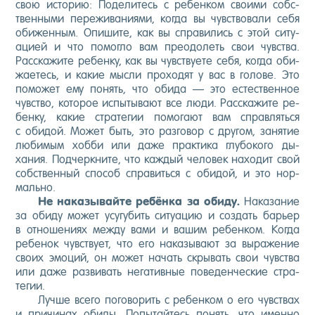
свою ис­то­рию: По­дели­тесь с ре­бен­ком сво­ими собс­
твен­ны­ми пе­режи­вани­ями, ког­да вы чувс­тво­вали се­бя
оби­жен­ным. Опи­шите, как вы спра­вились с этой си­ту­
аци­ей и что по­мог­ло вам пре­одо­леть свои чувс­тва.
Рас­ска­жите ре­бен­ку, как вы чувс­тву­ете се­бя, ког­да оби­
жа­етесь, и ка­кие мыс­ли про­ходят у вас в го­лове. Это
по­может ему по­нять, что оби­да — это ес­тес­твен­ное
чувс­тво, ко­торое ис­пы­тыва­ют все лю­ди. Рас­ска­жите ре­
бен­ку, ка­кие стра­тегии по­мога­ют вам справ­лять­ся
с оби­дой. Мо­жет быть, это раз­го­вор с дру­гом, за­нятие
лю­бимым хоб­би или да­же прак­ти­ка глу­боко­го ды­
хания. Под­чер­кни­те, что каж­дый че­ловек на­ходит свой
собс­твен­ный спо­соб спра­вить­ся с оби­дой, и это нор­
маль­но.
Не на­казы­вай­те ре­бён­ка за оби­ду.
На­каза­ние
за оби­ду мо­жет усу­губить си­ту­ацию и соз­дать барь­ер
в от­но­шени­ях меж­ду ва­ми и ва­шим ре­бен­ком. Ког­да
ре­бенок чувс­тву­ет, что его на­казы­ва­ют за вы­раже­ние
сво­их эмо­ций, он мо­жет на­чать скры­вать свои чувс­тва
или да­же раз­ви­вать не­гатив­ные по­веден­ческие стра­
тегии.
Луч­ше все­го по­гово­рить с ре­бен­ком о его чувс­твах
и при­чинах оби­ды. По­пытай­тесь по­нять, что имен­но