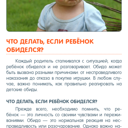
ЧТО ДЕЛАТЬ, ЕСЛИ РЕБЁНОК
ОБИДЕЛСЯ?
Каж­дый ро­дитель стал­ки­вал­ся с си­ту­аци­ей, ког­да
ре­бёнок оби­дел­ся и не раз­го­вари­ва­ет. Оби­да мо­жет
быть выз­ва­на раз­ны­ми при­чина­ми: от нес­пра­вед­ли­вого
на­каза­ния до от­ка­за в по­куп­ке иг­рушки. В лю­бом слу­
чае, важ­но по­нимать, как пра­виль­но ре­аги­ровать на
дет­ские оби­ды.
ЧТО ДЕЛАТЬ, ЕСЛИ РЕБЁНОК ОБИДЕЛСЯ?
Преж­де все­го, не­об­хо­димо пом­нить, что ре­
бёнок — это лич­ность со сво­ими чувс­тва­ми и пе­режи­
вани­ями. Оби­да — это нор­маль­ная ре­ак­ция на нес­
пра­вед­ли­вость или ра­зоча­рова­ние. Од­на­ко важ­но на­