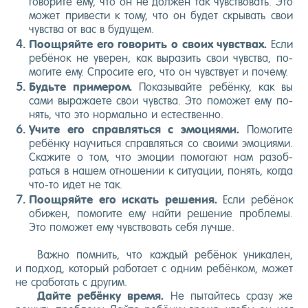
го­вори­те ему, что он не дол­жен так чувс­тво­вать. Это
мо­жет при­вес­ти к то­му, что он бу­дет скры­вать свои
чувс­тва от вас в бу­дущем.
По­ощ­ряй­те его го­ворить о сво­их чувс­твах.
Ес­ли
ре­бёнок не уве­рен, как вы­разить свои чувс­тва, по­
моги­те ему. Спро­сите его, что он чувс­тву­ет и по­чему.
Будь­те при­мером.
По­казы­вай­те ре­бён­ку, как вы
са­ми вы­ража­ете свои чувс­тва. Это по­может ему по­
нять, что это нор­маль­но и ес­тес­твен­но.
Учи­те его справ­лять­ся с эмо­ци­ями.
По­моги­те
ре­бён­ку на­учить­ся справ­лять­ся со сво­ими эмо­ци­ями.
Ска­жите о том, что эмо­ции по­мога­ют нам ра­зоб­
рать­ся в на­шем от­но­шении к си­ту­ации, по­нять, ког­да
что-то идет не так.
По­ощ­ряй­те его ис­кать ре­шения.
Ес­ли ре­бёнок
оби­жен, по­моги­те ему най­ти ре­шение проб­ле­мы.
Это по­может ему чувс­тво­вать се­бя луч­ше.
Важ­но пом­нить, что каж­дый ре­бёнок уни­кален,
и под­ход, ко­торый ра­бота­ет с од­ним ре­бён­ком, мо­жет
не сра­ботать с дру­гим.
Дай­те ре­бён­ку вре­мя.
Не пы­тай­тесь сра­зу же