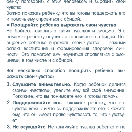
бён­ку по­гово­рить с этим че­лове­ком и вы­разить свои
чувс­тва.
Важ­но по­казать ре­бён­ку, что вы го­товы под­держать его
и по­мочь ему спра­вить­ся с оби­дой.
По­ощ­ряй­те ре­бён­ка вы­ражать свои чувс­тва
Не бой­тесь го­ворить о сво­их чувс­твах и эмо­ци­ях. Это
по­может ре­бён­ку на­учить­ся справ­лять­ся с оби­дой. По­
ощ­ре­ние ре­бён­ка вы­ражать свои чувс­тва — важ­ный
ас­пект вос­пи­тания и фор­ми­рова­ния здо­ровой лич­
ности. Это по­мога­ет ему на­учить­ся справ­лять­ся с эмо­
ци­ями, в том чис­ле и с оби­дой.
Вот нес­коль­ко спо­собов по­ощ­рить ре­бён­ка вы­
ражать свои чувс­тва:
Слу­шай­те вни­матель­но.
Ког­да ре­бёнок де­лит­ся
сво­ими чувс­тва­ми, уде­лите ему всё своё вни­мание.
По­кажи­те, что вы по­нима­ете его и го­товы по­мочь.
Под­держи­вай­те его.
По­кажи­те ре­бён­ку, что его
чувс­тва важ­ны и что вы под­держи­ва­ете его. Ска­жите
ему, что он име­ет пра­во чувс­тво­вать то, что чувс­тву­
ет.
Не осуж­дай­те.
Не кри­тикуй­те чувс­тва ре­бён­ка и не