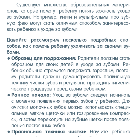
Су­щес­тву­ет мно­жес­тво об­ра­зова­тель­ных ма­тери­
алов, ко­торые по­могут ре­бен­ку по­нять важ­ность ухо­да
за зу­бами. Нап­ри­мер, кни­ги и муль­тфиль­мы про зуб­
ную фею мо­гут стать от­личным спо­собом за­ин­те­ресо­
вать ре­бен­ка в ухо­де за зу­бами.
Да­вай­те рас­смот­рим нес­коль­ко под­робных спо­
собов, как по­мочь ре­бен­ку уха­живать за сво­ими зу­
бами:
Об­ра­зец для под­ра­жания:
Ро­дите­ли дол­жны стать
об­разцом для сво­их де­тей в ухо­де за зу­бами. Ре­
бенок обыч­но стре­мит­ся под­ра­жать взрос­лым, по­это­
му ро­дите­ли дол­жны де­монс­три­ровать пра­виль­ную
тех­ни­ку чис­тки зу­бов и ре­гуляр­но про­водить ги­ги­ени­
чес­кие про­цеду­ры пе­ред сво­им ре­бен­ком.
Ран­нее на­чало:
Уход за зу­бами сле­ду­ет на­чинать
с мо­мен­та по­яв­ле­ния пер­вых зу­бов у ре­бен­ка. Для
очис­тки мо­лоч­ных зу­бов мож­но ис­поль­зо­вать спе­ци­
аль­ные мяг­кие ще­точ­ки или га­зиро­ван­ные ком­прес­
сы, а за­тем пе­рехо­дить на зуб­ные щет­ки пос­ле по­яв­
ле­ния пос­то­ян­ных зу­бов.
Пра­виль­ная тех­ни­ка чис­тки:
На­учи­те ре­бен­ка