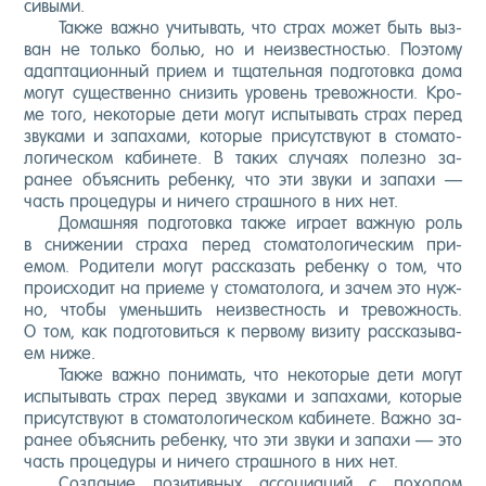
сивы­ми.
Так­же важ­но учи­тывать, что страх мо­жет быть выз­
ван не толь­ко болью, но и не­из­вес­тностью. По­это­му
адап­та­ци­он­ный при­ем и тща­тель­ная под­го­тов­ка до­ма
мо­гут су­щес­твен­но сни­зить уро­вень тре­вож­ности. Кро­
ме то­го, не­кото­рые де­ти мо­гут ис­пы­тывать страх пе­ред
зву­ками и за­паха­ми, ко­торые при­сутс­тву­ют в сто­мато­
логи­чес­ком ка­бине­те. В та­ких слу­ча­ях по­лез­но за­
ранее объ­яс­нить ре­бен­ку, что эти зву­ки и за­пахи —
часть про­цеду­ры и ни­чего страш­но­го в них нет.
До­маш­няя под­го­тов­ка так­же иг­ра­ет важ­ную роль
в сни­жении стра­ха пе­ред сто­мато­логи­чес­ким при­
емом. Ро­дите­ли мо­гут рас­ска­зать ре­бен­ку о том, что
про­ис­хо­дит на при­еме у сто­мато­лога, и за­чем это нуж­
но, что­бы умень­шить не­из­вес­тность и тре­вож­ность.
О том, как под­го­товить­ся к пер­во­му ви­зиту рас­ска­зыва­
ем ни­же.
Так­же важ­но по­нимать, что не­кото­рые де­ти мо­гут
ис­пы­тывать страх пе­ред зву­ками и за­паха­ми, ко­торые
при­сутс­тву­ют в сто­мато­логи­чес­ком ка­бине­те. Важ­но за­
ранее объ­яс­нить ре­бен­ку, что эти зву­ки и за­пахи — это
часть про­цеду­ры и ни­чего страш­но­го в них нет.
Соз­да­ние по­зитив­ных ас­со­ци­аций с по­ходом