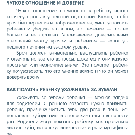
ЧУТКОЕ ОТНОШЕНИЕ И ДОВЕРИЕ
Чут­кое от­но­шение сто­мато­лога к ре­бен­ку иг­ра­ет
клю­чевую роль в ус­пешной адап­та­ции. Важ­но, что­бы
врач был тер­пе­лив и доб­ро­жела­телен, умел ус­по­ко­ить
ре­бен­ка и убе­дить его в том, что ле­чение — это не
боль­но и не страш­но. Ус­та­нов­ле­ние до­вери­тель­ных
от­но­шений меж­ду вра­чом и ре­бен­ком — за­лог ус­
пешно­го ле­чения на вы­соком уров­не.
Врач дол­жен вни­матель­но выс­лу­шивать ре­бен­ка
и от­ве­чать на все его воп­ро­сы, да­же ес­ли они ка­жут­ся
прос­ты­ми или нез­на­читель­ны­ми. Это по­мога­ет ре­бен­
ку по­чувс­тво­вать, что его мне­ние важ­но и что он мо­жет
до­верять вра­чу.
КАК ПОМОЧЬ РЕБЕНКУ УХАЖИВАТЬ ЗА ЗУБАМИ
Уха­живать за зу­бами ре­бен­ка — важ­ная за­дача
для ро­дите­лей. С ран­не­го воз­раста нуж­но при­вивать
ре­бен­ку при­выч­ку чис­тить зу­бы два ра­за в день, ис­
поль­зо­вать зуб­ную нить и опо­лас­ки­вате­ли для по­лос­ти
рта. Ро­дите­ли мо­гут по­казать ре­бен­ку, как пра­виль­но
чис­тить зу­бы, ис­поль­зуя ин­те­рес­ные иг­ры и муль­тфиль­
мы.