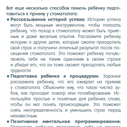
Вот еще нес­коль­ко спо­собов по­мочь ре­бен­ку под­го­
товить­ся к при­ему у сто­мато­лога:
Рас­ска­зыва­ние ис­то­рий ус­пе­ха:
Ис­то­рии ус­пе­ха
мо­гут быть мощ­ным инс­тру­мен­том, что­бы по­казать
ре­бен­ку, что по­ход к сто­мато­логу мо­жет быть при­ят­
ным и да­же ве­селым опы­том. Рас­ска­жите ре­бен­ку
ис­то­рии о дру­гих де­тях, ко­торые смог­ли пре­одо­леть
свой страх и по­лучи­ли от­личный ре­зуль­тат пос­ле по­
сеще­ния сто­мато­лога. Это по­может ре­бен­ку по­чувс­
тво­вать се­бя не та­ким оди­ноким в сво­ем стра­хе
и убе­дит его, что он то­же смо­жет пре­одо­леть лю­бые
труд­ности.
Под­го­тов­ка ре­бен­ка к про­цеду­рам:
За­ранее
рас­ска­жите ре­бен­ку, что его ожи­да­ет на при­еме
у сто­мато­лога. Объ­яс­ни­те ему, что та­кое чис­тка зу­
бов, как про­ходит ос­мотр или плом­би­рова­ние. Ис­
поль­зуй­те прос­тые и по­нят­ные для ре­бен­ка сло­ва,
что­бы он мог по­нять про­ис­хо­дящее. Это по­может
снять не­оп­ре­делен­ность и умень­шить страх пе­ред
не­из­вес­тным.
По­зитив­ное мен­таль­ное прог­рамми­рова­ние: