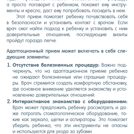
а прос­то по­гово­рит с ре­бен­ком, по­кажет ему инс­тру­
мен­ты и крес­ло, даст ему поп­ро­бовать по­сидеть в нем.
Этот при­ем по­мога­ет ре­бен­ку по­чувс­тво­вать се­бя
в бе­зопас­ности и ус­та­новить кон­такт с вра­чом. Ес­ли
врач смог най­ти под­ход к ре­бен­ку и ус­та­новить с ним
до­вери­тель­ные от­но­шения, пос­ле­ду­ющие ви­зиты
прой­дут го­раз­до лег­че.
Адап­та­ци­он­ный при­ем мо­жет вклю­чать в се­бя сле­
ду­ющие эле­мен­ты:
От­сутс­твие бо­лез­ненных про­цедур:
Важ­но под­
чер­кнуть, что на адап­та­ци­он­ном при­еме ре­бен­ка
не ожи­да­ют бо­лез­ненные или страш­ные про­цеду­
ры. Врач стре­мит­ся соз­дать ком­фор­тную об­ста­нов­ку,
где ос­новное вни­мание уде­ля­ет­ся зна­комс­тву и ус­та­
нов­ле­нию до­вери­тель­ных от­но­шений.
Ин­те­рак­тивное зна­комс­тво с обо­рудо­вани­ем:
Врач мо­жет пред­ло­жить ре­бен­ку рас­смот­реть и да­
же пот­ро­гать сто­мато­логи­чес­кое обо­рудо­вание, та­
кие как зер­ка­ло, щет­ки и ас­пи­рато­ры. Это по­мога­ет
убе­дить ре­бен­ка, что эти инс­тру­мен­ты не опас­ны
и ис­поль­зу­ют­ся для ухо­да за зу­бами.