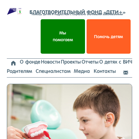
Перейти
к
БЛАГОТВОРИТЕЛЬНЫЙ ФОНД «ДЕТИ+»
помощь детям и подросткам с социально значимыми заболеваниями
содержимому
Мы
Помочь детям
помогаем
О фонде
Новости
Проекты
Отчеты
О детях с ВИЧ

Родителям
Специалистам
Медиа
Контакты
