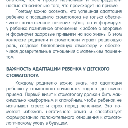
ностью от­но­ситель­но то­го, что про­ис­хо­дит на при­еме.
По­это­му важ­но осоз­нать, что ус­пешная адап­та­ция
ре­бен­ка к по­сеще­нию сто­мато­лога не толь­ко обес­пе­
чива­ет ка­чес­твен­ное ле­чение зу­бов, но и фор­ми­ру­ет
у ре­бен­ка по­зитив­ное от­но­шение к за­боте о здо­ровье
и фор­ми­ру­ет здо­ровые при­выч­ки на всю жизнь. В этом
кон­тек­сте ро­дите­ли и сто­мато­логи иг­ра­ют ре­ша­ющую
роль, соз­да­вая бла­гоп­ри­ят­ную ат­мосфе­ру и обес­пе­
чивая до­вери­тель­ные от­но­шения с ма­лень­ким па­ци­ен­
том.
ВАЖНОСТЬ АДАПТАЦИИ РЕБЕНКА У ДЕТСКОГО
СТОМАТОЛОГА
Каж­до­му ро­дите­лю важ­но знать, что адап­та­ция
ре­бен­ка у сто­мато­лога на­чина­ет­ся за­дол­го до са­мого
при­ема. Пер­вый ви­зит к сто­мато­логу дол­жен быть мак­
си­маль­но ком­фор­тным и спо­кой­ным, что­бы ре­бенок не
ис­пы­тывал стресс и страх пе­ред ле­чени­ем. Это по­
мога­ет из­бе­жать не­гатив­но­го опы­та и спо­собс­тву­ет
фор­ми­рова­нию по­ложи­тель­но­го от­но­шения к сто­мато­
логи­чес­ко­му ухо­ду в бу­дущем.