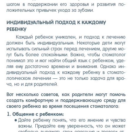
ша­гом в под­держа­нии его здо­ровья и раз­ви­тия по­
ложи­тель­ных при­вычек ухо­да за зу­бами.
ИНДИВИДУАЛЬНЫЙ ПОДХОД К КАЖДОМУ
РЕБЕНКУ
Каж­дый ре­бенок уни­кален, и под­ход к ле­чению
дол­жен быть ин­ди­виду­аль­ным. Не­кото­рые де­ти мо­гут
ис­пы­тывать силь­ный страх пе­ред ле­чени­ем, дру­гие мо­
гут быть бо­лее спо­кой­ны­ми. Важ­но, что­бы сто­мато­лог
по­нимал это и мог най­ти об­щий язык с ре­бен­ком, уде­
ляя ему дос­та­точ­но вре­мени и вни­мания. Од­на­ко ин­
ди­виду­аль­ный под­ход к каж­до­му ре­бен­ку в сто­мато­
логи­чес­ком ле­чении — это не толь­ко за­дача для вра­
ча, но и для ро­дите­лей.
Вот нес­коль­ко со­ветов, как ро­дите­ли мо­гут по­мочь
соз­дать ком­фор­тную и под­держи­ва­ющую сре­ду для
сво­его ре­бен­ка во вре­мя по­сеще­ния сто­мато­лога:
Об­ще­ние с ре­бен­ком:
Дай­те ре­бен­ку по­нять, что его мне­ние и чувс­тва
важ­ны. При­дай­те ему уве­рен­ность, что он мо­жет
сво­бод­но вы­ражать свои опа­сения и тре­воги от­