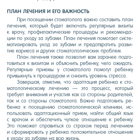
ПЛАН ЛЕЧЕНИЯ И ЕГО ВАЖНОСТЬ
При по­сеще­нии сто­мато­лога важ­но сос­та­вить план
ле­чения, ко­торый бу­дет вклю­чать ре­гуляр­ные ви­зиты
к вра­чу, про­филак­ти­чес­кие про­цеду­ры и ре­комен­да­
ции по ухо­ду за зу­бами. План ле­чения по­мога­ет сис­те­
мати­зиро­вать уход за зу­бами и пре­дот­вра­тить раз­ви­
тие ка­ри­еса и дру­гих сто­мато­логи­чес­ких проб­лем.
План ле­чения так­же поз­во­лит вам за­ранее под­го­
товить­ся к ви­зитам и объ­яс­нить ре­бен­ку, че­го ожи­дать.
Ре­гуляр­ные при­емы у сто­мато­лога по­могут ре­бен­ку
при­вык­нуть к про­цеду­рам и сни­зить уро­вень стрес­са.
За­вер­шая, от­ме­тим, что адап­та­ция ре­бен­ка к сто­
мато­логи­чес­ко­му ле­чению — это про­цесс, ко­торый
тре­бу­ет вни­мания и учас­тия как со сто­роны ро­дите­лей,
так и со сто­роны сто­мато­лога. Важ­но под­го­товить ре­
бен­ка к по­сеще­нию сто­мато­логи­чес­кой кли­ники, ис­
поль­зо­вать адап­та­ци­он­ный при­ем, най­ти об­щий язык
с вра­чом и обес­пе­чить чут­кое от­но­шение к ре­бен­ку.
Это по­может спра­вить­ся со стра­хом пе­ред ле­чени­ем
и сфор­ми­ровать у ре­бен­ка по­ложи­тель­ное от­но­шение
к ухо­ду за зу­бами на всю жизнь.