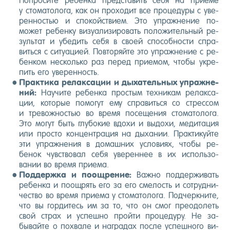
Поп­ро­сите ре­бен­ка пред­ста­вить се­бя на при­еме
у сто­мато­лога, как он про­ходит все про­цеду­ры с уве­
рен­ностью и спо­кой­стви­ем. Это уп­ражне­ние по­
может ре­бен­ку ви­зу­али­зиро­вать по­ложи­тель­ный ре­
зуль­тат и убе­дить се­бя в сво­ей спо­соб­ности спра­
вить­ся с си­ту­аци­ей. Пов­то­ряй­те это уп­ражне­ние с ре­
бен­ком нес­коль­ко раз пе­ред при­емом, что­бы ук­ре­
пить его уве­рен­ность.
Прак­ти­ка ре­лак­са­ции и ды­хатель­ных уп­ражне­
ний:
На­учи­те ре­бен­ка прос­тым тех­ни­кам ре­лак­са­
ции, ко­торые по­могут ему спра­вить­ся со стрес­сом
и тре­вож­ностью во вре­мя по­сеще­ния сто­мато­лога.
Это мо­гут быть глу­бокие вдо­хи и вы­дохи, ме­дита­ция
или прос­то кон­цен­тра­ция на ды­хании. Прак­ти­куй­те
эти уп­ражне­ния в до­маш­них ус­ло­ви­ях, что­бы ре­
бенок чувс­тво­вал се­бя уве­рен­нее в их ис­поль­зо­
вании во вре­мя при­ема.
Под­дер­жка и по­ощ­ре­ние:
Важ­но под­держи­вать
ре­бен­ка и по­ощ­рять его за его сме­лость и сот­рудни­
чес­тво во вре­мя при­ема у сто­мато­лога. Под­чер­кни­те,
что вы гор­ди­тесь им за то, что он смог пре­одо­леть
свой страх и ус­пешно прой­ти про­цеду­ру. Не за­
бывай­те о пох­ва­ле и наг­ра­дах пос­ле ус­пешно­го ви­