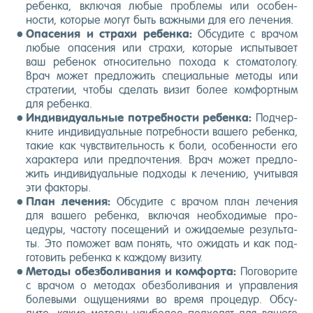
ре­бен­ка, вклю­чая лю­бые проб­ле­мы или осо­бен­
ности, ко­торые мо­гут быть важ­ны­ми для его ле­чения.
Опа­сения и стра­хи ре­бен­ка:
Об­су­дите с вра­чом
лю­бые опа­сения или стра­хи, ко­торые ис­пы­тыва­ет
ваш ре­бенок от­но­ситель­но по­хода к сто­мато­логу.
Врач мо­жет пред­ло­жить спе­ци­аль­ные ме­тоды или
стра­тегии, что­бы сде­лать ви­зит бо­лее ком­фор­тным
для ре­бен­ка.
Ин­ди­виду­аль­ные пот­ребнос­ти ре­бен­ка:
Под­чер­
кни­те ин­ди­виду­аль­ные пот­ребнос­ти ва­шего ре­бен­ка,
та­кие как чувс­тви­тель­ность к бо­ли, осо­бен­ности его
ха­рак­те­ра или пред­почте­ния. Врач мо­жет пред­ло­
жить ин­ди­виду­аль­ные под­хо­ды к ле­чению, учи­тывая
эти фак­то­ры.
План ле­чения:
Об­су­дите с вра­чом план ле­чения
для ва­шего ре­бен­ка, вклю­чая не­об­хо­димые про­
цеду­ры, час­то­ту по­сеще­ний и ожи­да­емые ре­зуль­та­
ты. Это по­может вам по­нять, что ожи­дать и как под­
го­товить ре­бен­ка к каж­до­му ви­зиту.
Ме­тоды обез­бо­лива­ния и ком­форта:
По­гово­рите
с вра­чом о ме­тодах обез­бо­лива­ния и уп­равле­ния
бо­левы­ми ощу­щени­ями во вре­мя про­цедур. Об­су­