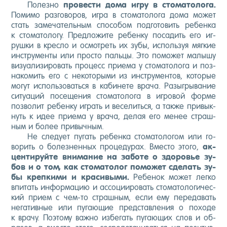
По­лез­но
про­вес­ти до­ма иг­ру в сто­мато­лога.
По­мимо раз­го­воров, иг­ра в сто­мато­лога до­ма мо­жет
стать за­меча­тель­ным спо­собом под­го­товить ре­бен­ка
к сто­мато­логу. Пред­ло­жите ре­бен­ку по­садить его иг­
рушки в крес­ло и ос­мотреть их зу­бы, ис­поль­зуя мяг­кие
инс­тру­мен­ты или прос­то паль­цы. Это по­может ма­лышу
ви­зу­али­зиро­вать про­цесс при­ема у сто­мато­лога и поз­
на­комить его с не­кото­рыми из инс­тру­мен­тов, ко­торые
мо­гут ис­поль­зо­вать­ся в ка­бине­те вра­ча. Ра­зыг­ры­вание
си­ту­аций по­сеще­ния сто­мато­лога в иг­ро­вой фор­ме
поз­во­лит ре­бен­ку иг­рать и ве­селить­ся, а так­же при­вык­
нуть к идее при­ема у вра­ча, де­лая его ме­нее страш­
ным и бо­лее при­выч­ным.
Не сле­ду­ет пу­гать ре­бен­ка сто­мато­логом или го­
ворить о бо­лез­ненных про­цеду­рах. Вмес­то это­го,
ак­
центи­руй­те вни­мание на за­боте о здо­ровье зу­
бов и о том, как сто­мато­лог по­может сде­лать зу­
бы креп­ки­ми и кра­сивы­ми.
Ре­бенок мо­жет лег­ко
впи­тать ин­форма­цию и ас­со­ци­иро­вать сто­мато­логи­чес­
кий при­ем с чем-то страш­ным, ес­ли ему пе­реда­вать
не­гатив­ные или пу­га­ющие пред­став­ле­ния о по­ходе
к вра­чу. По­это­му важ­но из­бе­гать пу­га­ющих слов и об­