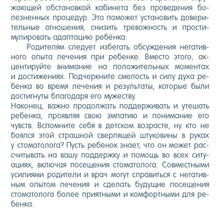
жа­ющей об­ста­нов­кой ка­бине­та без про­веде­ния бо­
лез­ненных про­цедур. Это по­может ус­та­новить до­вери­
тель­ные от­но­шения, сни­зить тре­вож­ность и прос­ти­
мули­ровать адап­та­цию ре­бён­ка.
Ро­дите­лям сле­ду­ет из­бе­гать об­сужде­ния не­гатив­
но­го опы­та ле­чения при ре­бен­ке. Вмес­то это­го, ак­
центи­руй­те вни­мание на по­ложи­тель­ных мо­мен­тах
и дос­ти­жени­ях. Под­чер­кни­те сме­лость и си­лу ду­ха ре­
бен­ка во вре­мя ле­чения и ре­зуль­та­ты, ко­торые бы­ли
дос­тигну­ты бла­года­ря его му­жес­тву.
На­конец, важ­но про­дол­жать под­держи­вать и уте­шать
ре­бен­ка, про­яв­ляя свою эм­па­тию и по­нима­ние его
чувств. Вспом­ни­те се­бя в дет­ском воз­расте, ну кто не
бо­ял­ся этой страш­ной свер­ля­щей шту­кови­ны в ру­ках
у сто­мато­лога? Пусть ре­бенок зна­ет, что он мо­жет рас­
счи­тывать на ва­шу под­дер­жку и по­мощь во всех си­ту­
аци­ях, вклю­чая по­сеще­ния сто­мато­лога. Сов­мес­тны­ми
уси­ли­ями ро­дите­ли и врач мо­гут спра­вить­ся с не­гатив­
ным опы­том ле­чения и сде­лать бу­дущие по­сеще­ния
сто­мато­лога бо­лее при­ят­ны­ми и ком­фор­тны­ми для ре­
бен­ка.