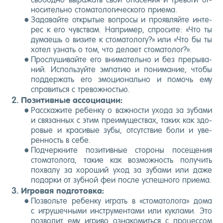
но­ситель­но сто­мато­логи­чес­ко­го при­ема.
За­давай­те от­кры­тые воп­ро­сы и про­яв­ляй­те ин­те­
рес к его чувс­твам. Нап­ри­мер, спро­сите: «Что ты
ду­ма­ешь о ви­зите к сто­мато­логу?» или «Что бы ты
хо­тел уз­нать о том, что де­ла­ет сто­мато­лог?».
Прос­лу­шивай­те его вни­матель­но и без пре­рыва­
ний. Ис­поль­зуй­те эм­па­тию и по­нима­ние, что­бы
под­держать его эмо­ци­ональ­но и по­мочь ему
спра­вить­ся с тре­вож­ностью.
По­зитив­ные ас­со­ци­ации:
Рас­ска­жите ре­бен­ку о важ­ности ухо­да за зу­бами
и свя­зан­ных с этим пре­иму­щес­твах, та­ких как здо­
ровые и кра­сивые зу­бы, от­сутс­твие бо­ли и уве­
рен­ность в се­бе.
Под­чер­кни­те по­зитив­ные сто­роны по­сеще­ния
сто­мато­лога, та­кие как воз­можность по­лучить
пох­ва­лу за хо­роший уход за зу­бами или да­же
по­дар­ки от зуб­ной феи пос­ле ус­пешно­го при­ема.
Иг­ро­вая под­го­тов­ка:
Поз­воль­те ре­бен­ку иг­рать в «сто­мато­лога» до­ма
с иг­ру­шеч­ны­ми инс­тру­мен­та­ми или кук­ла­ми. Это
поз­во­лит ему иг­ри­во оз­на­комить­ся с про­цес­сом