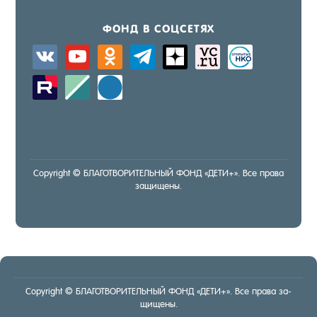
ФОНД В СОЦ­СЕ­ТЯХ
vkontakte
youtube
odnoklassniki
telegram
zen-
sitemap
activity
yandex
zerply
standard
windows
Copyright © БЛА­ГОТ­ВО­РИТЕЛЬ­НЫЙ ФОНД «ДЕ­ТИ+». Все пра­ва
за­щище­ны.
Copyright © БЛА­ГОТ­ВО­РИТЕЛЬ­НЫЙ ФОНД «ДЕ­ТИ+». Все пра­ва за­
щище­ны.