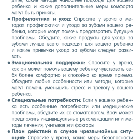
дите, ка­кие ме­тоды на­ибо­лее под­хо­дят для ва­шего
ре­бен­ка и ка­кие до­пол­ни­тель­ные ме­ры ком­форта
мо­гут быть при­няты.
Про­филак­ти­ка и уход:
Спро­сите у вра­ча о ме­
тодах про­филак­ти­ки и ухо­да за зу­бами ва­шего ре­
бен­ка, ко­торые мо­гут по­мочь пре­дот­вра­тить бу­дущие
проб­ле­мы. Об­су­дите, ка­кие про­дук­ты для ухо­да за
зу­бами луч­ше все­го под­хо­дят для ва­шего ре­бен­ка
и ка­кие при­выч­ки ухо­да за зу­бами сле­ду­ет раз­ви­
вать.
Эмо­ци­ональ­ная под­дер­жка:
Спро­сите у вра­ча,
как он мо­жет по­мочь ва­шему ре­бен­ку чувс­тво­вать се­
бя бо­лее ком­фор­тно и спо­кой­но во вре­мя при­ема.
Об­су­дите лю­бые осо­бен­ности или ме­тоды, ко­торые
мо­гут по­мочь умень­шить стресс и тре­вогу у ва­шего
ре­бен­ка.
Спе­ци­аль­ные пот­ребнос­ти:
Ес­ли у ва­шего ре­бен­
ка есть осо­бен­ные пот­ребнос­ти или ме­дицин­ские
проб­ле­мы, об­су­дите их со сто­мато­логом. Врач мо­жет
пред­ло­жить ин­ди­виду­аль­ные ре­комен­да­ции или ме­
тоды ле­чения, учи­тывая эти фак­то­ры.
План дей­ствий в слу­чае чрез­вы­чай­ных си­ту­
аций:
Спро­сите у вра­ча, ка­кие ме­ры бе­зопас­ности