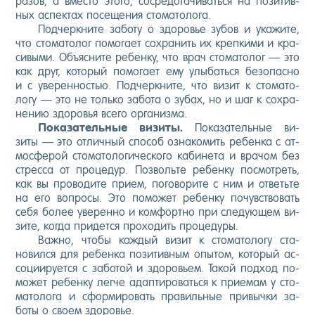
ра­зов, а вмес­то это­го, сос­ре­дота­чивать­ся на по­зитив­
ных ас­пектах по­сеще­ния сто­мато­лога.
Под­чер­кни­те за­боту о здо­ровье зу­бов и ука­жите,
что сто­мато­лог по­мога­ет сох­ра­нить их креп­ки­ми и кра­
сивы­ми. Объ­яс­ни­те ре­бен­ку, что врач сто­мато­лог — это
как друг, ко­торый по­мога­ет ему улы­бать­ся бе­зопас­но
и с уве­рен­ностью. Под­чер­кни­те, что ви­зит к сто­мато­
логу — это не толь­ко за­бота о зу­бах, но и шаг к сох­ра­
нению здо­ровья все­го ор­га­низ­ма.
По­каза­тель­ные ви­зиты.
По­каза­тель­ные ви­
зиты — это от­личный спо­соб оз­на­комить ре­бен­ка с ат­
мосфе­рой сто­мато­логи­чес­ко­го ка­бине­та и вра­чом без
стрес­са от про­цедур. Поз­воль­те ре­бен­ку пос­мотреть,
как вы про­води­те при­ем, по­гово­рите с ним и от­веть­те
на его воп­ро­сы. Это по­может ре­бен­ку по­чувс­тво­вать
се­бя бо­лее уве­рен­но и ком­фор­тно при сле­ду­ющем ви­
зите, ког­да при­дет­ся про­ходить про­цеду­ры.
Важ­но, что­бы каж­дый ви­зит к сто­мато­логу ста­
новил­ся для ре­бен­ка по­зитив­ным опы­том, ко­торый ас­
со­ци­иру­ет­ся с за­ботой и здо­ровь­ем. Та­кой под­ход по­
может ре­бен­ку лег­че адап­ти­ровать­ся к при­емам у сто­
мато­лога и сфор­ми­ровать пра­виль­ные при­выч­ки за­
боты о сво­ем здо­ровье.