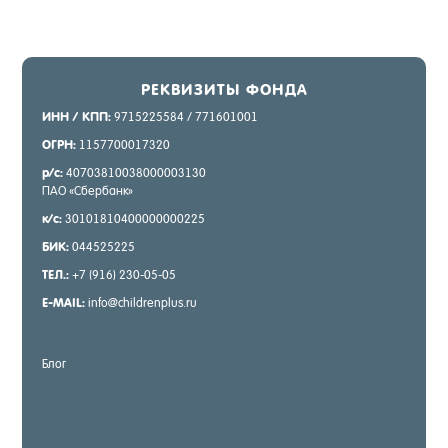
РЕК­ВИ­ЗИТЫ ФОН­ДА
ИНН / КПП:
9715225584 / 771601001
ОГРН:
1157700017320
р/с:
40703810038000003130
ПАО «Сбер­банк»
к/с:
30101810400000000225
БИК:
044525225
ТЕЛ.:
+7 (916) 230-05-05
E-MAIL:
info@childrenplus.ru
Блог