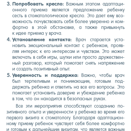
Поп­ро­бовать крес­ло:
Важ­ным эта­пом адап­та­ци­
он­но­го при­ема яв­ля­ет­ся пред­ло­жение ре­бен­ку
сесть в сто­мато­логи­чес­кое крес­ло. Это да­ет ему воз­
можность по­чувс­тво­вать се­бя бо­лее уве­рен­но и ком­
фор­тно в этой об­ста­нов­ке, а так­же при­вык­нуть
к идее при­ема у вра­ча.
Ус­та­нов­ле­ние кон­такта:
Врач ста­ра­ет­ся ус­та­
новить эмо­ци­ональ­ный кон­такт с ре­бен­ком, про­яв­
ляя ин­те­рес к его ин­те­ресам и чувс­твам. Это мо­жет
вклю­чать в се­бя иг­ры, шут­ки или прос­то дру­жес­твен­
ный раз­го­вор, ко­торый по­мога­ет снять нап­ря­жение
и соз­дать по­зитив­ный опыт.
Уве­рен­ность и под­дер­жка:
Важ­но, что­бы врач
был тер­пе­ливым и по­нима­ющим, го­товым под­
держать ре­бен­ка и от­ве­тить на все его воп­ро­сы. Это
по­мога­ет ус­та­новить до­верие и убеж­де­ние ре­бен­ка
в том, что он на­ходит­ся в бе­зопас­ных ру­ках.
Все эти ме­роп­ри­ятия спо­собс­тву­ют соз­да­нию по­
зитив­но­го опы­та и уве­рен­ности у ре­бен­ка во вре­мя его
пер­во­го ви­зита к сто­мато­логу. Бла­года­ря адап­та­ци­он­
но­му при­ему ре­бенок чувс­тву­ет се­бя бо­лее ком­фор­тно
и го­товым к даль­ней­шим ви­зитам, что яв­ля­ет­ся важ­ным