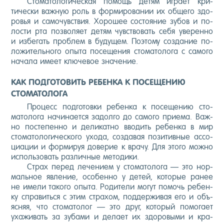
Сто­мато­логи­чес­кая по­мощь де­тям иг­ра­ет кри­
тичес­ки важ­ную роль в фор­ми­рова­нии их об­ще­го здо­
ровья и са­мочувс­твия. Хо­рошее сос­то­яние зу­бов и по­
лос­ти рта поз­во­ля­ет де­тям чувс­тво­вать се­бя уве­рен­но
и из­бе­гать проб­лем в бу­дущем. По­это­му соз­да­ние по­
ложи­тель­но­го опы­та по­сеще­ния сто­мато­лога с са­мого
на­чала име­ет клю­чевое зна­чение.
КАК ПОДГОТОВИТЬ РЕБЕНКА К ПОСЕЩЕНИЮ
СТОМАТОЛОГА
Про­цесс под­го­тов­ки ре­бен­ка к по­сеще­нию сто­
мато­лога на­чина­ет­ся за­дол­го до са­мого при­ема. Важ­
но пос­те­пен­но и де­ликат­но вво­дить ре­бен­ка в мир
сто­мато­логи­чес­ко­го ухо­да, соз­да­вая по­зитив­ные ас­со­
ци­ации и фор­ми­руя до­верие к вра­чу. Для это­го мож­но
ис­поль­зо­вать раз­личные ме­тоди­ки.
Страх пе­ред ле­чени­ем у сто­мато­лога — это нор­
маль­ное яв­ле­ние, осо­бен­но у де­тей, ко­торые ра­нее
не име­ли та­кого опы­та. Ро­дите­ли мо­гут по­мочь ре­бен­
ку спра­вить­ся с этим стра­хом, под­держи­вая его и объ­
яс­няя, что сто­мато­лог — это друг, ко­торый по­мога­ет
уха­живать за зу­бами и де­ла­ет их здо­ровы­ми и кра­