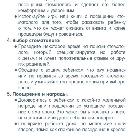
по­сеще­ния сто­мато­лога и сде­ла­ет его бо­лее
ком­фор­тным и уве­рен­ным.
Ис­поль­зуй­те иг­ры или кни­ги о по­сеще­нии сто­
мато­лога для то­го, что­бы рас­ска­зать ре­бен­ку
о том, что он мо­жет ожи­дать от ви­зита и ка­кие
про­цеду­ры бу­дут про­водить­ся.
Вы­бор сто­мато­лога:
Про­веди­те не­кото­рое вре­мя на по­ис­ки сто­мато­
лога, ко­торый спе­ци­али­зиру­ет­ся на ра­боте
с деть­ми и име­ет по­ложи­тель­ные от­зы­вы от дру­
гих ро­дите­лей.
Об­су­дите с ва­шим ре­бен­ком, что ему нра­вит­ся
или не нра­вит­ся во вре­мя по­сеще­ния сто­мато­
лога, и учи­тывай­те его пред­почте­ния при вы­боре
вра­ча.
По­ощ­ре­ние и наг­ра­ды:
До­гово­ритесь с ре­бен­ком о ка­кой-то ма­лень­кой
наг­ра­де или по­ощ­ре­нии за ус­пешное по­сеще­
ние сто­мато­лога. Это мо­жет быть по­ез­дка в парк,
по­ход в ки­но или да­же не­боль­шой по­дарок.
По­ощ­ряй­те ре­бен­ка да­же за ма­лень­кие ша­ги
впе­ред, та­кие как спо­кой­ное по­веде­ние в крес­ле