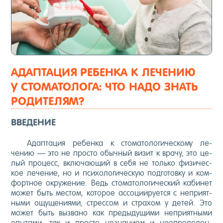
АДАПТАЦИЯ РЕБЕНКА К ЛЕЧЕНИЮ
У СТОМАТОЛОГА: ЧТО НАДО ЗНАТЬ
РОДИТЕЛЯМ?
ВВЕДЕНИЕ
Адап­та­ция ре­бен­ка к сто­мато­логи­чес­ко­му ле­
чению — это не прос­то обыч­ный ви­зит к вра­чу, это це­
лый про­цесс, вклю­ча­ющий в се­бя не толь­ко фи­зичес­
кое ле­чение, но и пси­холо­гичес­кую под­го­тов­ку и ком­
фор­тное ок­ру­жение. Ведь сто­мато­логи­чес­кий ка­бинет
мо­жет быть мес­том, ко­торое ас­со­ци­иру­ет­ся с неп­ри­ят­
ны­ми ощу­щени­ями, стрес­сом и стра­хом у де­тей. Это
мо­жет быть выз­ва­но как пре­дыду­щими неп­ри­ят­ны­ми
опы­тами, так и прос­то нез­на­ни­ем и не­оп­ре­делен­