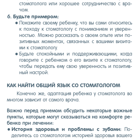
сто­мато­лога или хо­рошее сот­рудни­чес­тво с вра­
чом.
Будь­те при­мером:
По­кажи­те сво­ему ре­бен­ку, что вы са­ми от­но­ситесь
к по­ходу к сто­мато­логу с по­нима­ни­ем и уве­рен­
ностью. Мож­но рас­ска­зать о сво­ем опы­те или по­
зитив­ных мо­мен­тах, свя­зан­ных с ва­шими ви­зита­
ми к сто­мато­логу.
Будь­те спо­кой­ны­ми и под­держи­ва­ющи­ми, ког­да
го­вори­те с ре­бен­ком о его ви­зите к сто­мато­логу,
что­бы пе­редать ему свою уве­рен­ность и по­зитив­
ный нас­трой.
КАК НАЙТИ ОБЩИЙ ЯЗЫК СО СТОМАТОЛОГОМ
Ко­неч­но же, адап­та­ция ре­бен­ка у сто­мато­лога во
мно­гом за­висит от са­мого вра­ча.
Важ­но пе­ред при­емом об­су­дить не­кото­рые важ­ные
пун­кты, ко­торые мо­гут ска­зывать­ся на ком­форте ре­
бен­ка при ле­чении:
Ис­то­рия здо­ровья и проб­ле­мы с зу­бами:
По­
дели­тесь со сто­мато­логом ис­то­ри­ей здо­ровья ва­шего