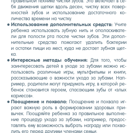
пра­виль­ной тех­ни­ке чис­тки зу­бов. Это вклю­ча­ет в се­
бя дви­жения щет­ки вдоль де­сен, чис­тку всех по­вер­
хнос­тей зу­бов и ис­поль­зо­вание дос­та­точ­но­го ко­
личес­тва вре­мени на чис­тку.
Ис­поль­зо­вание до­пол­ни­тель­ных средств:
Учи­те
ре­бен­ка ис­поль­зо­вать зуб­ную нить и опо­лас­ки­вате­
ли для по­лос­ти рта пос­ле чис­тки зу­бов. Эти до­пол­
ни­тель­ные средс­тва по­мога­ют уда­лить бак­те­рии
и ос­татки пи­щи из мест, ку­да не дос­та­ет зуб­ная щет­
ка.
Ин­те­рес­ные ме­тоды обу­чения:
Для то­го, что­бы
за­ин­те­ресо­вать де­тей в ухо­де за зу­бами мож­но ис­
поль­зо­вать раз­личные иг­ры, муль­тфиль­мы и кни­ги,
рас­ска­зыва­ющие о важ­ности ухо­да за зу­бами. Нап­
ри­мер, ро­дите­ли мо­гут при­думать иг­ру, в ко­торой ре­
бенок ста­новит­ся ге­ро­ем, спа­са­ющим зу­бы от «злых
ка­ри­есов».
По­ощ­ре­ние и пох­ва­ла:
По­ощ­ре­ние и пох­ва­ла иг­
ра­ют важ­ную роль в фор­ми­рова­нии здо­ровых при­
вычек. По­ощ­ряй­те ре­бен­ка за пра­виль­ное вы­пол­не­
ние про­цедур ухо­да за зу­бами, нап­ри­мер, пре­дос­
тавлять ему воз­можность выб­рать наг­ра­ду или пох­ва­
лить его пе­ред дру­гими чле­нами семьи.