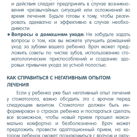
и дей­ствия сле­ду­ет пред­при­нять в слу­чае воз­никно­
вения чрез­вы­чай­ных си­ту­аций или ос­ложне­ний во
вре­мя ле­чения. Будь­те го­товы к то­му, что­бы ре­аги­
ровать адек­ватно и эф­фектив­но в слу­чае не­об­хо­
димос­ти.
Воп­ро­сы о до­маш­нем ухо­де:
Не за­будь­те за­дать
воп­ро­сы о том, как вы мо­жете улуч­шить до­маш­ний
уход за зу­бами ва­шего ре­бен­ка. Врач мо­жет пред­
ло­жить со­веты по чис­тке зу­бов, ис­поль­зо­ванию сто­
мато­логи­чес­ких прис­по­соб­ле­ний и соз­да­нию здо­
ровых при­вычек ухо­да за ус­тной по­лостью.
КАК СПРАВИТЬСЯ С НЕГАТИВНЫМ ОПЫТОМ
ЛЕЧЕНИЯ
Ес­ли у ре­бен­ка уже был не­гатив­ный опыт ле­чения
у сто­мато­лога, важ­но об­су­дить это с вра­чом пе­ред
сле­ду­ющим ви­зитом. Сто­мато­лог дол­жен быть ин­
форми­рован о стра­хах ре­бен­ка и пос­та­рать­ся сде­лать
все воз­можное, что­бы но­вый при­ем про­шел мак­си­
маль­но ком­фор­тно и без­бо­лез­ненно. Врач мо­жет
пред­ло­жить про­вес­ти адап­та­ци­он­ный при­ем, на ко­
тором ре­бенок смо­жет поз­на­комить­ся с вра­чом и ок­ру­