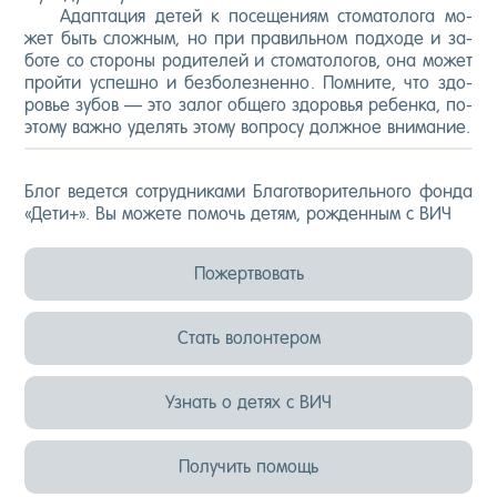
Адап­та­ция де­тей к по­сеще­ни­ям сто­мато­лога мо­
жет быть слож­ным, но при пра­виль­ном под­хо­де и за­
боте со сто­роны ро­дите­лей и сто­мато­логов, она мо­жет
прой­ти ус­пешно и без­бо­лез­ненно. Пом­ни­те, что здо­
ровье зу­бов — это за­лог об­ще­го здо­ровья ре­бен­ка, по­
это­му важ­но уде­лять это­му воп­ро­су дол­жное вни­мание.
Блог ве­дет­ся сот­рудни­ками Бла­гот­во­ритель­но­го фон­да
«Де­ти+». Вы мо­жете по­мочь де­тям, рож­денным с ВИЧ
Пожертвовать
Стать волонтером
Узнать о детях с ВИЧ
Получить помощь