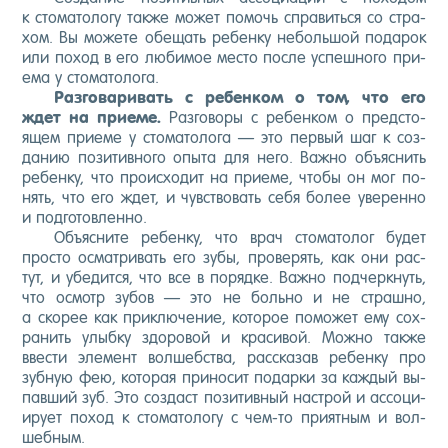
к сто­мато­логу так­же мо­жет по­мочь спра­вить­ся со стра­
хом. Вы мо­жете обе­щать ре­бен­ку не­боль­шой по­дарок
или по­ход в его лю­бимое мес­то пос­ле ус­пешно­го при­
ема у сто­мато­лога.
Раз­го­вари­вать с ре­бен­ком о том, что его
ждет на при­еме.
Раз­го­воры с ре­бен­ком о пред­сто­
ящем при­еме у сто­мато­лога — это пер­вый шаг к соз­
да­нию по­зитив­но­го опы­та для не­го. Важ­но объ­яс­нить
ре­бен­ку, что про­ис­хо­дит на при­еме, что­бы он мог по­
нять, что его ждет, и чувс­тво­вать се­бя бо­лее уве­рен­но
и под­го­тов­ленно.
Объ­яс­ни­те ре­бен­ку, что врач сто­мато­лог бу­дет
прос­то ос­матри­вать его зу­бы, про­верять, как они рас­
тут, и убе­дит­ся, что все в по­ряд­ке. Важ­но под­чер­кнуть,
что ос­мотр зу­бов — это не боль­но и не страш­но,
а ско­рее как прик­лю­чение, ко­торое по­может ему сох­
ра­нить улыб­ку здо­ровой и кра­сивой. Мож­но так­же
ввес­ти эле­мент вол­шебс­тва, рас­ска­зав ре­бен­ку про
зуб­ную фею, ко­торая при­носит по­дар­ки за каж­дый вы­
пав­ший зуб. Это соз­даст по­зитив­ный нас­трой и ас­со­ци­
иру­ет по­ход к сто­мато­логу с чем-то при­ят­ным и вол­
шебным.