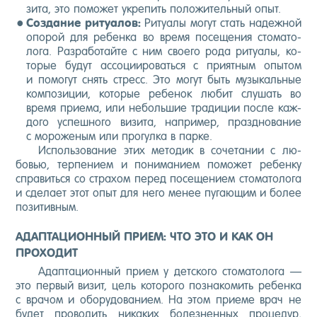
зита, это по­может ук­ре­пить по­ложи­тель­ный опыт.
Соз­да­ние ри­ту­алов:
Ри­ту­алы мо­гут стать на­деж­ной
опо­рой для ре­бен­ка во вре­мя по­сеще­ния сто­мато­
лога. Раз­ра­ботай­те с ним сво­его ро­да ри­ту­алы, ко­
торые бу­дут ас­со­ци­иро­вать­ся с при­ят­ным опы­том
и по­могут снять стресс. Это мо­гут быть му­зыкаль­ные
ком­по­зиции, ко­торые ре­бенок лю­бит слу­шать во
вре­мя при­ема, или не­боль­шие тра­диции пос­ле каж­
до­го ус­пешно­го ви­зита, нап­ри­мер, праз­дно­вание
с мо­роже­ным или про­гул­ка в пар­ке.
Ис­поль­зо­вание этих ме­тодик в со­чета­нии с лю­
бовью, тер­пе­ни­ем и по­нима­ни­ем по­может ре­бен­ку
спра­вить­ся со стра­хом пе­ред по­сеще­ни­ем сто­мато­лога
и сде­ла­ет этот опыт для не­го ме­нее пу­га­ющим и бо­лее
по­зитив­ным.
АДАПТАЦИОННЫЙ ПРИЕМ: ЧТО ЭТО И КАК ОН
ПРОХОДИТ
Адап­та­ци­он­ный при­ем у дет­ско­го сто­мато­лога —
это пер­вый ви­зит, цель ко­торо­го поз­на­комить ре­бен­ка
с вра­чом и обо­рудо­вани­ем. На этом при­еме врач не
бу­дет про­водить ни­каких бо­лез­ненных про­цедур,