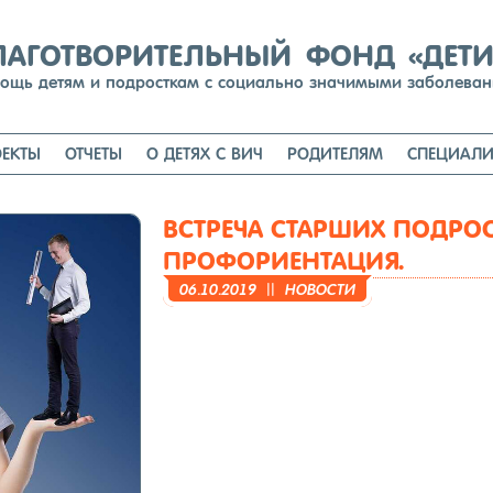
Перейти
к
содержимому
ЛАГОТВОРИТЕЛЬНЫЙ ФОНД «ДЕТ
ощь детям и подросткам с социально значимыми заболева
ЕКТЫ
ОТЧЕТЫ
О ДЕТЯХ С ВИЧ
РОДИТЕЛЯМ
СПЕЦИАЛИ
ВСТРЕЧА СТАРШИХ ПОДРОС
ПРОФОРИЕНТАЦИЯ.
06.10.2019
||
НО­ВОС­ТИ