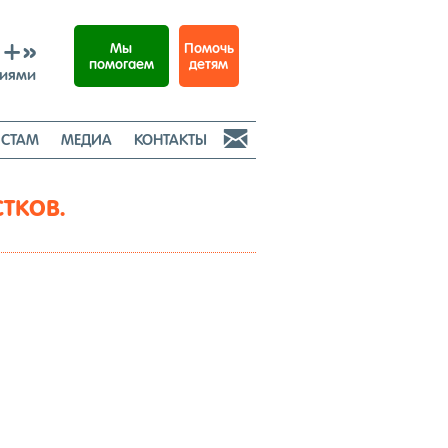
И+»
Помочь
Мы
детям
помогаем
ниями

СТАМ
МЕДИА
КОНТАКТЫ
ТКОВ.