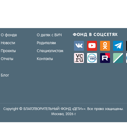
ФОНД В СОЦ­СЕ­ТЯХ
О фонде
О детях с ВИЧ
Новости
Родителям
vkontakte
youtube
odnoklassniki
telegra
Проекты
Специалистам
sitemap
activity
zerply
standar
Отчеты
Контакты
Блог
Copyright © БЛА­ГОТ­ВО­РИТЕЛЬ­НЫЙ ФОНД «ДЕ­ТИ+». Все пра­ва за­щище­ны.
Мос­ква, 2026 г.