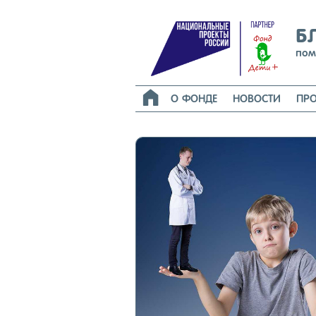
Б
пом

О ФОНДЕ
НОВОСТИ
ПРО