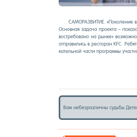
СА­МОРАЗ­ВИ­ТИЕ. «По­коле­ние в
Ос­новная за­дача про­ек­та – по­каз
вос­тре­бова­но на рын­ке» воз­можн
от­пра­вились в рес­то­ран KFC. Ре­бят
катель­ной час­ти прог­раммы учас­тни
⠀
Вам не­без­различ­ны судь­бы Де­те