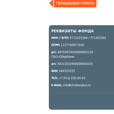
Пре­дыду­щая но­вость
РЕК­ВИ­ЗИТЫ ФОН­ДА
ИНН / КПП:
9715225584 / 771601001
ОГРН:
1157700017320
р/с:
40703810038000003130
ПАО «Сбер­банк»
к/с:
30101810400000000225
БИК:
044525225
ТЕЛ.:
+7 (916) 230-05-05
E-MAIL:
info@childrenplus.ru