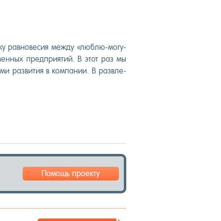
ку рав­но­весия меж­ду «люб­лю-мо­гу-
вен­ных пред­при­ятий. В этот раз мы
­ми раз­ви­тия в ком­па­нии. В раз­вле­
Помощь проекту