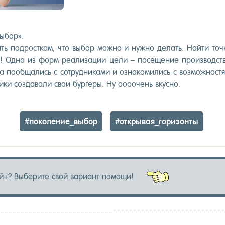
ы­бор». ⠀
ать под­рос­ткам, что вы­бор мож­но и нуж­но де­лать. Най­ти точ­
о! Од­на из форм ре­али­зации це­ли – по­сеще­ние про­из­водс­т
а по­об­ща­лись с сот­рудни­ками и оз­на­коми­лись с воз­можнос­тя
­ки соз­да­вали свои бур­ге­ры. Ну о­ооочень вкус­но.
#по­коле­ние_вы­бор
#от­кры­вая_го­ризон­ты
й+? Вы­бери­те свой ва­ри­ант по­мощи!