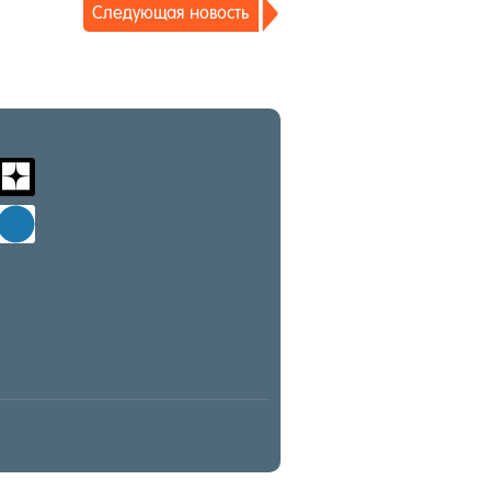
Сле­ду­ющая но­вость
m
zen-
yandex
d
windows