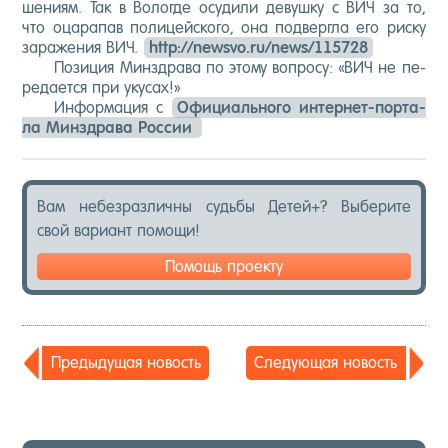
шени­ям. Так в Во­лог­де осу­дили де­вуш­ку с ВИЧ за то,
что оца­рапав по­лицей­ско­го, она под­вер­гла его рис­ку
за­раже­ния ВИЧ.
http://newsvo.ru/news/115728
По­зиция Минз­дра­ва по это­му воп­ро­су: «ВИЧ не пе­
реда­ет­ся при уку­сах!»
Ин­форма­ция с
Офи­ци­аль­но­го ин­тернет-пор­та­
ла Минз­дра­ва Рос­сии
Вам не­без­различ­ны судь­бы Де­тей+? Вы­бери­те
свой ва­ри­ант по­мощи!
Помощь проекту
Пре­дыду­щая но­вость
Сле­ду­ющая но­вость