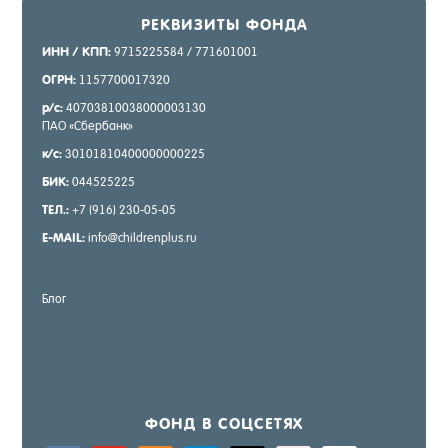
РЕК­ВИ­ЗИТЫ ФОН­ДА
ИНН / КПП:
9715225584 / 771601001
ОГРН:
1157700017320
р/с:
40703810038000003130
ПАО «Сбер­банк»
к/с:
30101810400000000225
БИК:
044525225
ТЕЛ.:
+7 (916) 230-05-05
E-MAIL:
info@childrenplus.ru
Блог
ФОНД В СОЦ­СЕ­ТЯХ