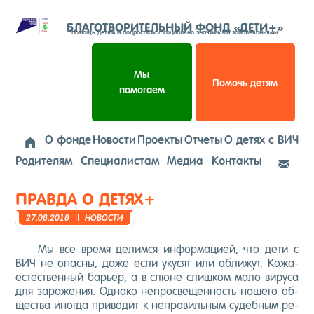
Перейти
к
БЛАГОТВОРИТЕЛЬНЫЙ ФОНД «ДЕТИ+»
помощь детям и подросткам с социально значимыми заболеваниями
содержимому
Мы
Помочь детям
помогаем
О фонде
Новости
Проекты
Отчеты
О детях с ВИЧ

Родителям
Специалистам
Медиа
Контакты

ПРАВДА О ДЕТЯХ+
27.08.2018
||
НО­ВОС­ТИ
Мы все вре­мя де­лим­ся ин­форма­ци­ей, что де­ти с
ВИЧ не опас­ны, да­же ес­ли уку­сят или об­ли­жут. Ко­жа-
ес­тес­твен­ный барь­ер, а в слю­не слиш­ком ма­ло ви­руса
для за­раже­ния. Од­на­ко неп­росве­щен­ность на­шего об­
щес­тва иног­да при­водит к неп­ра­виль­ным су­деб­ным ре­