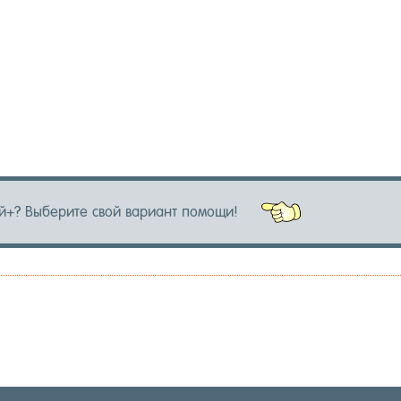
й+? Вы­бери­те свой ва­ри­ант по­мощи!