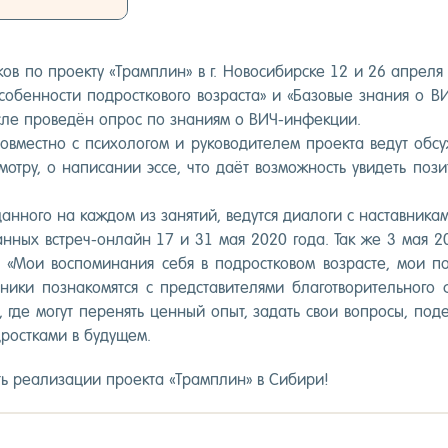
и­ков по про­ек­ту «Трам­плин» в г. Но­воси­бир­ске 12 и 26 ап­ре­
­бен­ности под­рос­тко­вого воз­раста» и «Ба­зовые зна­ния о В
с­ле про­ведён оп­рос по зна­ни­ям о ВИЧ-ин­фекции.
ов­мес­тно с пси­холо­гом и ру­ково­дите­лем про­ек­та ве­дут об
мотру, о на­писа­нии эс­се, что да­ёт воз­можность уви­деть по­зи
н­но­го на каж­дом из за­нятий, ве­дут­ся ди­ало­ги с нас­тавни­кам
ван­ных встреч-он­лайн 17 и 31 мая 2020 го­да. Так же 3 мая 2
«Мои вос­по­мина­ния се­бя в под­рос­тко­вом воз­расте, мои пот
вни­ки поз­на­комят­ся с пред­ста­вите­лями бла­гот­во­ритель­но­г
где мо­гут пе­ренять цен­ный опыт, за­дать свои воп­ро­сы, по­д
рос­тка­ми в бу­дущем.
 ре­али­зации про­ек­та «Трам­плин» в Си­бири!