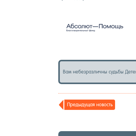
Вам не­без­различ­ны судь­бы Де­те
Пре­дыду­щая но­вость