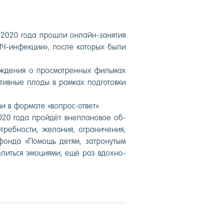
ля 2020 го­да прош­ли он­лайн-за­нятия
ИЧ-ин­фекции», пос­ле ко­торых бы­ли
­сужде­ния о прос­мотрен­ных филь­мах
тив­ные пло­ды в рам­ках под­го­тов­ки
и в фор­ма­те «воп­рос-от­вет».
020 го­да прой­дёт внеп­ла­новое об­
­ребнос­ти, же­лания, ог­ра­ниче­ния,
о фон­да «По­мощь де­тям, зат­ро­нутым
елить­ся эмо­ци­ями, ещё раз вдох­но­