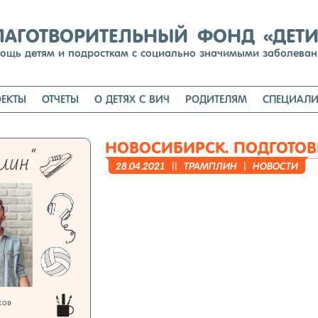
Перейти
к
содержимому
ЛАГОТВОРИТЕЛЬНЫЙ ФОНД «ДЕТ
ощь детям и подросткам с социально значимыми заболева
ЕКТЫ
ОТЧЕТЫ
О ДЕТЯХ С ВИЧ
РОДИТЕЛЯМ
СПЕЦИАЛИ
НОВОСИБИРСК. ПОДГОТОВ
28.04.2021
||
ТРАМ­ПЛИН
|
НО­ВОС­ТИ