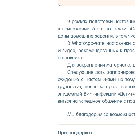
В рам­ках под­го­тов­ки нас­тавн
в при­ложе­нии Zoom по те­мам: «Осо
да­ны до­маш­ние за­дания, в том чи
В WhatsApp-ча­те нас­тавни­ки с
и ви­део, ре­комен­до­ван­ных к прос­
нас­тавни­ков.
Для зак­репле­ния ма­тери­ала, да
Сле­ду­ющие да­ты зап­ла­ниро­
сужде­ние с нас­тавни­ками на те­му 
труд­ности», пос­ле ко­торо­го нас­та
эпи­деми­ей ВИЧ-ин­фекции «Де­ти+», 
вить­ся на ус­пешное об­ще­ние с под­
Мы бла­года­рим за воз­можность
При под­дер­жке: