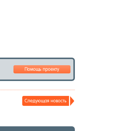
Помощь проекту
Сле­ду­ющая но­вость