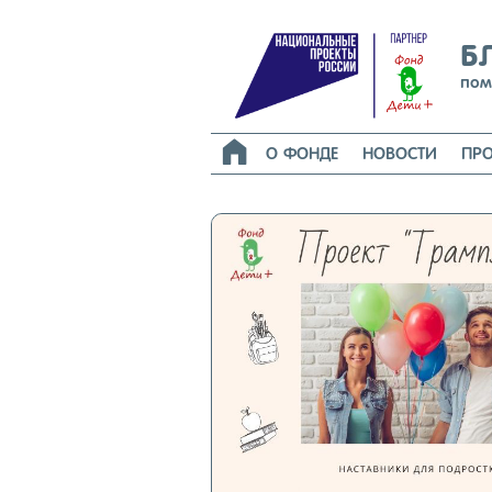
Б
пом

О ФОНДЕ
НОВОСТИ
ПРО