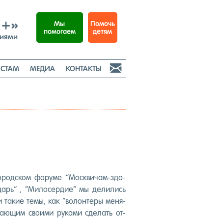
И+»
Помочь
Мы
детям
помогаем
ниями

СТАМ
МЕДИА
КОНТАКТЫ
о­род­ском фо­руме “Мос­кви­чам-здо­
редарь” , “Ми­лосер­дие” мы де­лились
та­кие те­мы, как “во­лон­те­ры ме­ня­
ла­ющим сво­ими ру­ками сде­лать от­