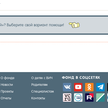
.
й+? Вы­бери­те свой ва­ри­ант по­мощи!
ФОНД В СОЦ­СЕ­ТЯХ
О фонде
О детях с ВИЧ
Новости
Родителям
vkontakte
youtube
odnoklassniki
telegra
Проекты
Специалистам
sitemap
activity
zerply
standar
Отчеты
Контакты