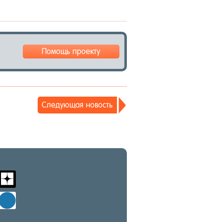
Помощь проекту
Сле­ду­ющая но­вость
m
zen-
yandex
d
windows