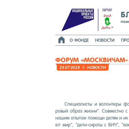
Б
пом

О ФОНДЕ
НОВОСТИ
ПРО
ФОРУМ «МОСКВИЧАМ-
23.07.2018
||
НО­ВОС­ТИ
Спе­ци­алис­ты и во­лон­те­ры ф
ровый об­раз жиз­ни”. Сов­мес­тно с 
на­шим опы­том по­мощи де­тям и их се
ют мир”, “де­ти-си­роты с ВИЧ”, “как