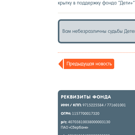
крыт­ку в под­дер­жку фон­да “Де­ти+”
Вам не­без­различ­ны судь­бы Де­те
Пре­дыду­щая но­вость
РЕК­ВИ­ЗИТЫ ФОН­ДА
ИНН / КПП:
9715225584 / 771601001
ОГРН:
1157700017320
р/с:
40703810038000003130
ПАО «Сбер­банк»