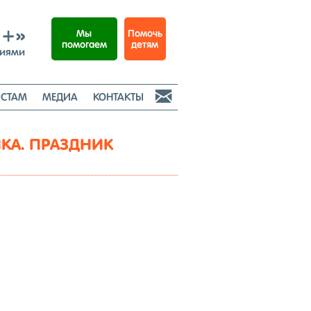
И+»
Помочь
Мы
детям
помогаем
ниями

СТАМ
МЕДИА
КОНТАКТЫ
КА. ПРАЗДНИК