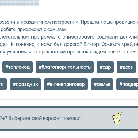
­вели в праз­днич­ном нас­тро­ении. Прош­ла на­ша тра­дици­он­н
ре­бята при­ез­жа­ют с семь­ями.
­вле­катель­ной прог­рамме с ани­мато­рами, ро­дите­ли де­лилис
ода. И ко­неч­но, с на­ми был до­рогой Вик­тор Юрь­евич Крей­дич
сех учас­тни­ков за прек­расный праз­дник и ждём но­вых встреч!
#теп­ло­ход
#бла­гот­во­ритель­ность
#сдр
#цссв
ти
#праз­дник
#вич­непри­говор
#семья
#под­де
й+? Вы­бери­те свой ва­ри­ант по­мощи!