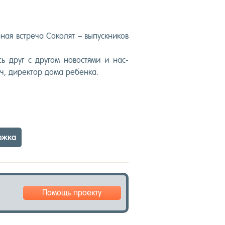
ая встре­ча Со­колят – вы­пус­кни­ков
ь друг с дру­гом но­вос­тя­ми и нас­
, ди­рек­тор до­ма ре­бен­ка.
р­жка
Помощь проекту