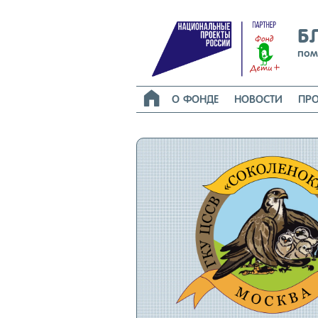
Б
пом

О ФОНДЕ
НОВОСТИ
ПРО