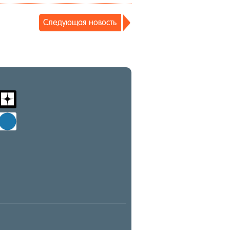
Сле­ду­ющая но­вость
m
zen-
yandex
d
windows