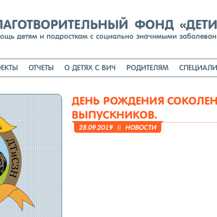
Перейти
к
содержимому
ЛАГОТВОРИТЕЛЬНЫЙ ФОНД «ДЕТ
ощь детям и подросткам с социально значимыми заболева
ЕКТЫ
ОТЧЕТЫ
О ДЕТЯХ С ВИЧ
РОДИТЕЛЯМ
СПЕЦИАЛИ
ДЕНЬ РОЖДЕНИЯ СОКОЛЕН
ВЫПУСКНИКОВ.
28.09.2019
||
НО­ВОС­ТИ