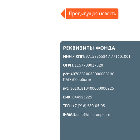
Пре­дыду­щая но­вость
РЕК­ВИ­ЗИТЫ ФОН­ДА
ИНН / КПП:
9715225584 / 771601001
ОГРН:
1157700017320
р/с:
40703810038000003130
ПАО «Сбер­банк»
к/с:
30101810400000000225
БИК:
044525225
ТЕЛ.:
+7 (916) 230-05-05
E-MAIL:
info@childrenplus.ru