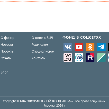
ФОНД В СОЦ­СЕ­ТЯХ
О фонде
О детях с ВИЧ
Новости
Родителям
vkontakte
youtube
odnoklassniki
telegra
Проекты
Специалистам
sitemap
activity
zerply
standar
Отчеты
Контакты
Блог
Copyright © БЛА­ГОТ­ВО­РИТЕЛЬ­НЫЙ ФОНД «ДЕ­ТИ+». Все пра­ва за­щище­ны.
Мос­ква, 2026 г.