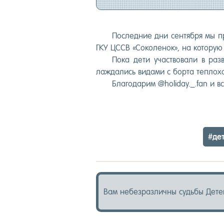
Пос­ледние дни сен­тября мы про
ГКУ ЦССВ «Со­коле­нок», на ко­торую 
По­ка де­ти учас­тво­вали в раз
лажда­лись ви­дами с бор­та теп­ло­х
Бла­года­рим @holiday._.fan и в
#де­
Вам не­без­различ­ны судь­бы Де­те