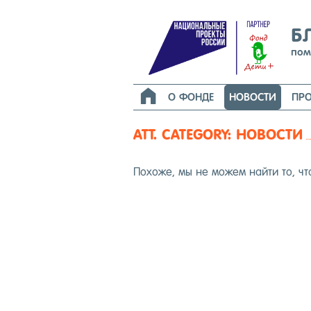
Б
пом

О ФОНДЕ
НОВОСТИ
ПРО
ATT. CATEGORY:
НОВОСТИ
По­хоже, мы не мо­жем най­ти то, чт