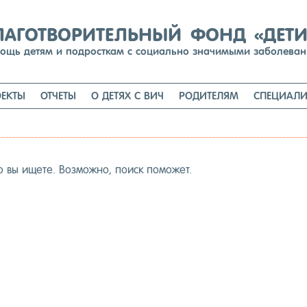
Перейти
к
содержимому
ЛАГОТВОРИТЕЛЬНЫЙ ФОНД «ДЕТ
ощь детям и подросткам с социально значимыми заболева
ЕКТЫ
ОТЧЕТЫ
О ДЕТЯХ С ВИЧ
РОДИТЕЛЯМ
СПЕЦИАЛИ
о вы ище­те. Воз­можно, по­иск по­может.