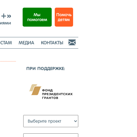
И+»
Помочь
Мы
детям
помогаем
ниями

СТАМ
МЕДИА
КОНТАКТЫ
ПРИ ПОД­ДЕР­ЖКЕ: