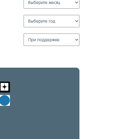
m
zen-
yandex
d
windows