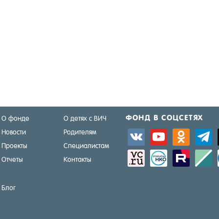
ФОНД В СОЦ­СЕ­ТЯХ
О фонде
О детях с ВИЧ
Новости
Родителям
vkontakte
youtube
odnoklassniki
telegra
Проекты
Специалистам
sitemap
activity
zerply
standar
Отчеты
Контакты
Блог