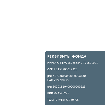
РЕК­ВИ­ЗИТЫ ФОН­ДА
ИНН / КПП:
9715225584 / 771601001
ОГРН:
1157700017320
р/с:
40703810038000003130
ПАО «Сбер­банк»
к/с:
30101810400000000225
БИК:
044525225
ТЕЛ.:
+7 (916) 230-05-05