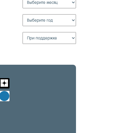
m
zen-
yandex
d
windows