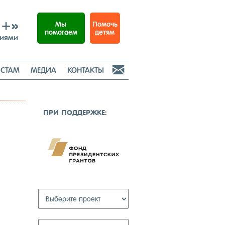
И+»
Помочь
Мы
детям
помогаем
ниями

СТАМ
МЕДИА
КОНТАКТЫ
ПРИ ПОД­ДЕР­ЖКЕ: