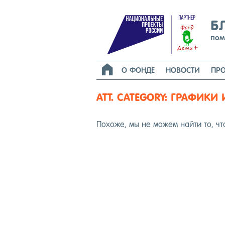
Б
пом

О ФОНДЕ
НОВОСТИ
ПРО
ATT. CATEGORY:
ГРАФИКИ 
По­хоже, мы не мо­жем най­ти то, чт