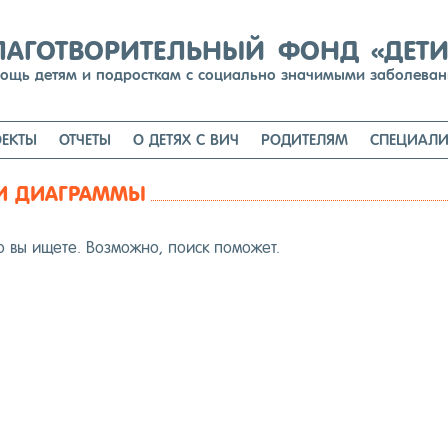
Перейти
к
содержимому
ЛАГОТВОРИТЕЛЬНЫЙ ФОНД «ДЕТ
ощь детям и подросткам с социально значимыми заболева
ЕКТЫ
ОТЧЕТЫ
О ДЕТЯХ С ВИЧ
РОДИТЕЛЯМ
СПЕЦИАЛИ
И ДИАГРАММЫ
о вы ище­те. Воз­можно, по­иск по­может.