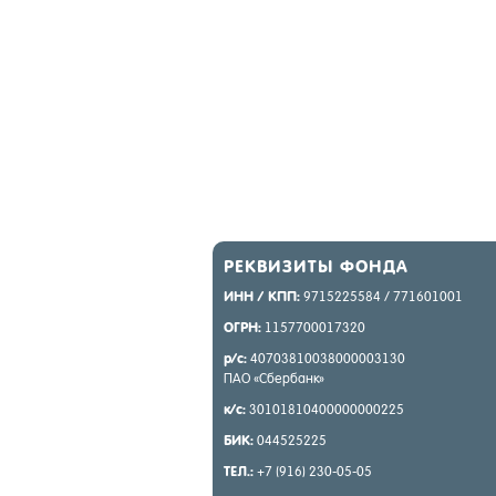
РЕК­ВИ­ЗИТЫ ФОН­ДА
ИНН / КПП:
9715225584 / 771601001
ОГРН:
1157700017320
р/с:
40703810038000003130
ПАО «Сбер­банк»
к/с:
30101810400000000225
БИК:
044525225
ТЕЛ.:
+7 (916) 230-05-05