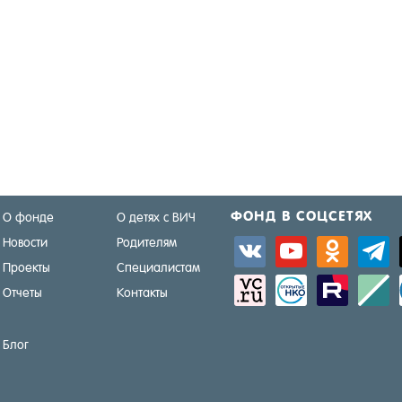
ФОНД В СОЦ­СЕ­ТЯХ
О фонде
О детях с ВИЧ
Новости
Родителям
vkontakte
youtube
odnoklassniki
telegra
Проекты
Специалистам
sitemap
activity
zerply
standar
Отчеты
Контакты
Блог