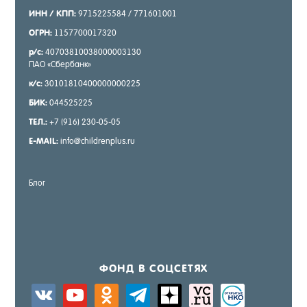
ИНН / КПП:
9715225584 / 771601001
ОГРН:
1157700017320
р/с:
40703810038000003130
ПАО «Сбер­банк»
к/с:
30101810400000000225
БИК:
044525225
ТЕЛ.:
+7 (916) 230-05-05
E-MAIL:
info@childrenplus.ru
Блог
ФОНД В СОЦ­СЕ­ТЯХ
vkontakte
youtube
odnoklassniki
telegram
zen-
sitemap
activity