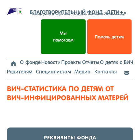
Перейти
к
БЛАГОТВОРИТЕЛЬНЫЙ ФОНД «ДЕТИ+»
помощь детям и подросткам с социально значимыми заболеваниями
содержимому
Мы
Помочь детям
помогаем
О фонде
Новости
Проекты
Отчеты
О детях с ВИЧ

Родителям
Специалистам
Медиа
Контакты

ВИЧ-СТАТИСТИКА ПО ДЕТЯМ ОТ
ВИЧ-ИНФИЦИРОВАННЫХ МАТЕРЕЙ
РЕК­ВИ­ЗИТЫ ФОН­ДА