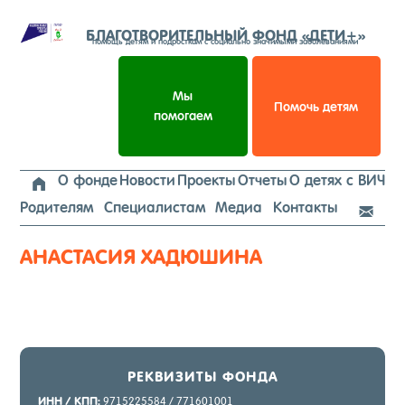
Перейти
к
БЛАГОТВОРИТЕЛЬНЫЙ ФОНД «ДЕТИ+»
помощь детям и подросткам с социально значимыми заболеваниями
содержимому
Мы
Помочь детям
помогаем
О фонде
Новости
Проекты
Отчеты
О детях с ВИЧ

Родителям
Специалистам
Медиа
Контакты

АНАСТАСИЯ ХАДЮШИНА
РЕК­ВИ­ЗИТЫ ФОН­ДА
ИНН / КПП:
9715225584 / 771601001