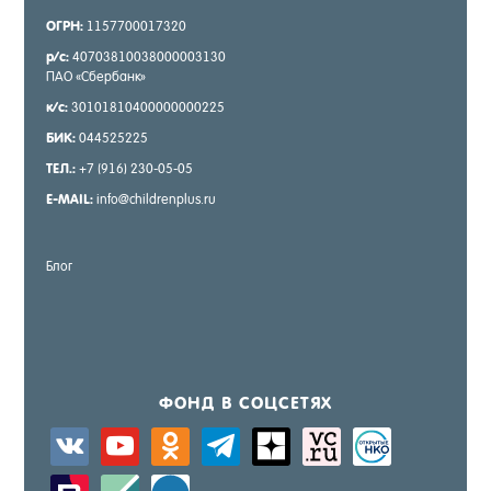
ОГРН:
1157700017320
р/с:
40703810038000003130
ПАО «Сбер­банк»
к/с:
30101810400000000225
БИК:
044525225
ТЕЛ.:
+7 (916) 230-05-05
E-MAIL:
info@childrenplus.ru
Блог
ФОНД В СОЦ­СЕ­ТЯХ
vkontakte
youtube
odnoklassniki
telegram
zen-
sitemap
activity
yandex
zerply
standard
windows