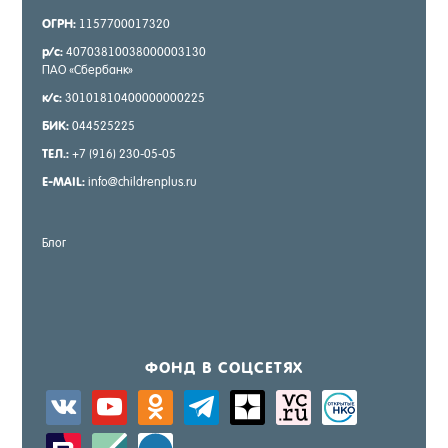
ОГРН:
1157700017320
р/с:
40703810038000003130
ПАО «Сбер­банк»
к/с:
30101810400000000225
БИК:
044525225
ТЕЛ.:
+7 (916) 230-05-05
E-MAIL:
info@childrenplus.ru
Блог
ФОНД В СОЦ­СЕ­ТЯХ
vkontakte
youtube
odnoklassniki
telegram
zen-
sitemap
activity
yandex
zerply
standard
windows