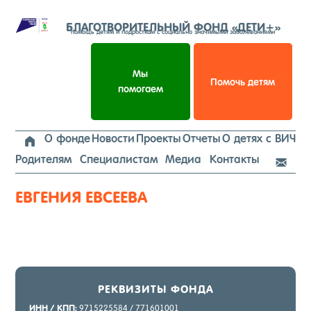
Перейти
к
БЛАГОТВОРИТЕЛЬНЫЙ ФОНД «ДЕТИ+»
помощь детям и подросткам с социально значимыми заболеваниями
содержимому
Мы
Помочь детям
помогаем
О фонде
Новости
Проекты
Отчеты
О детях с ВИЧ

Родителям
Специалистам
Медиа
Контакты

ЕВГЕНИЯ ЕВСЕЕВА
РЕК­ВИ­ЗИТЫ ФОН­ДА
ИНН / КПП:
9715225584 / 771601001