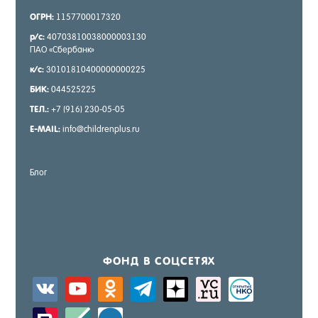
ОГРН:
1157700017320
р/с:
40703810038000003130
ПАО «Сбер­банк»
к/с:
30101810400000000225
БИК:
044525225
ТЕЛ.:
+7 (916) 230-05-05
E-MAIL:
info@childrenplus.ru
Блог
ФОНД В СОЦ­СЕ­ТЯХ
vkontakte
youtube
odnoklassniki
telegram
zen-
sitemap
activity
yandex
zerply
standard
windows