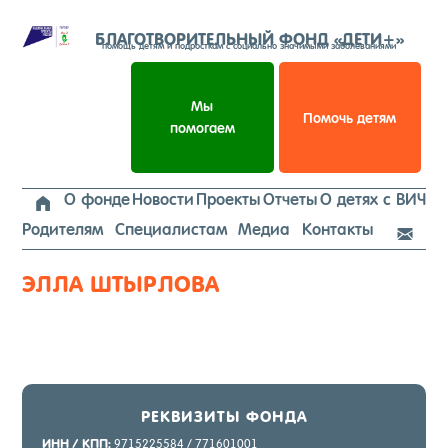
Перейти
к
БЛАГОТВОРИТЕЛЬНЫЙ ФОНД «ДЕТИ+»
помощь детям и подросткам с социально значимыми заболеваниями
содержимому
Мы
Помочь детям
помогаем
О фонде
Новости
Проекты
Отчеты
О детях с ВИЧ

Родителям
Специалистам
Медиа
Контакты

ЭЛЛА ШТЫРЛОВА
РЕК­ВИ­ЗИТЫ ФОН­ДА
ИНН / КПП:
9715225584 / 771601001