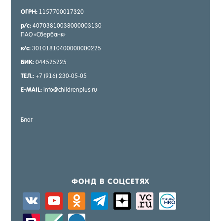
ОГРН:
1157700017320
р/с:
40703810038000003130
ПАО «Сбер­банк»
к/с:
30101810400000000225
БИК:
044525225
ТЕЛ.:
+7 (916) 230-05-05
E-MAIL:
info@childrenplus.ru
Блог
ФОНД В СОЦ­СЕ­ТЯХ
vkontakte
youtube
odnoklassniki
telegram
zen-
sitemap
activity
yandex
zerply
standard
windows