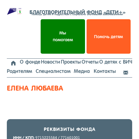
Перейти
к
БЛАГОТВОРИТЕЛЬНЫЙ ФОНД «ДЕТИ+»
помощь детям и подросткам с социально значимыми заболеваниями
содержимому
Мы
Помочь детям
помогаем
О фонде
Новости
Проекты
Отчеты
О детях с ВИЧ

Родителям
Специалистам
Медиа
Контакты

ЕЛЕНА ЛЮБАЕВА
РЕК­ВИ­ЗИТЫ ФОН­ДА
ИНН / КПП:
9715225584 / 771601001