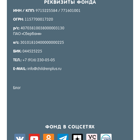
РЕК­ВИ­ЗИТЫ ФОН­ДА
ИНН / КПП:
9715225584 / 771601001
ОГРН:
1157700017320
р/с:
40703810038000003130
ПАО «Сбер­банк»
к/с:
30101810400000000225
БИК:
044525225
ТЕЛ.:
+7 (916) 230-05-05
E-MAIL:
info@childrenplus.ru
Блог
ФОНД В СОЦ­СЕ­ТЯХ
vkontakte
youtube
odnoklassniki
telegram
zen-
sitemap
activity