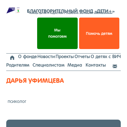
Перейти
к
БЛАГОТВОРИТЕЛЬНЫЙ ФОНД «ДЕТИ+»
помощь детям и подросткам с социально значимыми заболеваниями
содержимому
Мы
Помочь детям
помогаем
О фонде
Новости
Проекты
Отчеты
О детях с ВИЧ

Родителям
Специалистам
Медиа
Контакты

ДАРЬЯ УФИМЦЕВА
пси­холог