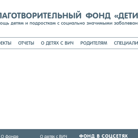
Перейти
к
содержимому
ЛАГОТВОРИТЕЛЬНЫЙ ФОНД «ДЕТ
ощь детям и подросткам с социально значимыми заболева
ЕКТЫ
ОТЧЕТЫ
О ДЕТЯХ С ВИЧ
РОДИТЕЛЯМ
СПЕЦИАЛИ
ФОНД В СОЦ­СЕ­ТЯХ
О фонде
О детях с ВИЧ