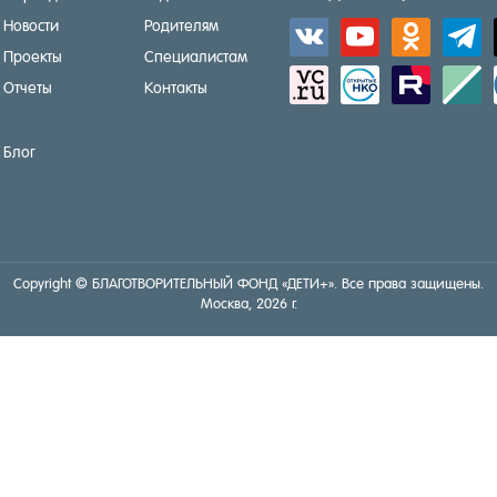
Новости
Родителям
vkontakte
youtube
odnoklassniki
telegra
Проекты
Специалистам
sitemap
activity
zerply
standar
Отчеты
Контакты
Блог
Copyright © БЛА­ГОТ­ВО­РИТЕЛЬ­НЫЙ ФОНД «ДЕ­ТИ+». Все пра­ва за­щище­ны.
Мос­ква, 2026 г.