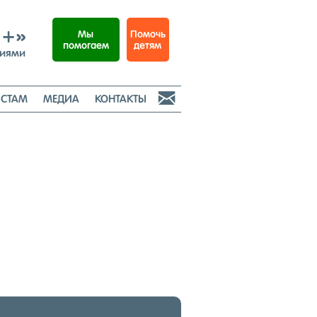
И+»
Помочь
Мы
детям
помогаем
ниями

СТАМ
МЕДИА
КОНТАКТЫ