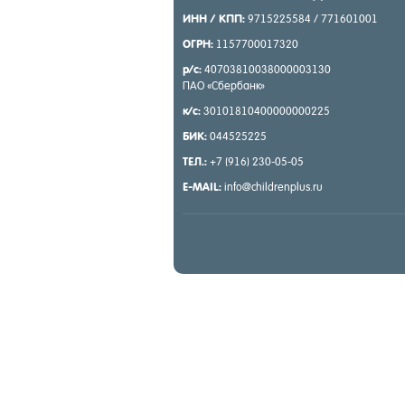
ИНН / КПП:
9715225584 / 771601001
ОГРН:
1157700017320
р/с:
40703810038000003130
ПАО «Сбер­банк»
к/с:
30101810400000000225
БИК:
044525225
ТЕЛ.:
+7 (916) 230-05-05
E-MAIL:
info@childrenplus.ru