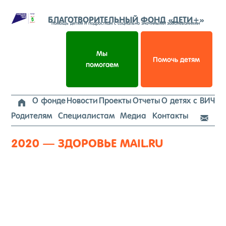
Перейти
к
БЛАГОТВОРИТЕЛЬНЫЙ ФОНД «ДЕТИ+»
помощь детям и подросткам с социально значимыми заболеваниями
содержимому
Мы
Помочь детям
помогаем
О фонде
Новости
Проекты
Отчеты
О детях с ВИЧ

Родителям
Специалистам
Медиа
Контакты

2020 — ЗДОРОВЬЕ MAIL.RU