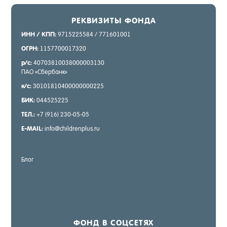
РЕК­ВИ­ЗИТЫ ФОН­ДА
ИНН / КПП:
9715225584 / 771601001
ОГРН:
1157700017320
р/с:
40703810038000003130
ПАО «Сбер­банк»
к/с:
30101810400000000225
БИК:
044525225
ТЕЛ.:
+7 (916) 230-05-05
E-MAIL:
info@childrenplus.ru
Блог
ФОНД В СОЦ­СЕ­ТЯХ