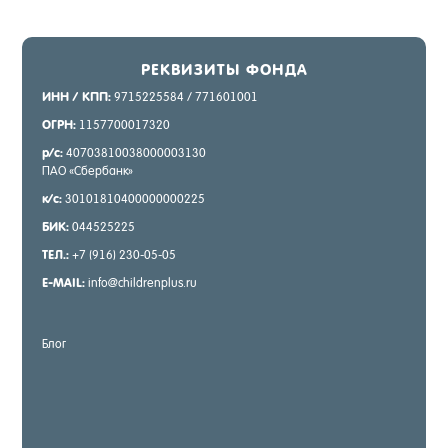
РЕК­ВИ­ЗИТЫ ФОН­ДА
ИНН / КПП:
9715225584 / 771601001
ОГРН:
1157700017320
р/с:
40703810038000003130
ПАО «Сбер­банк»
к/с:
30101810400000000225
БИК:
044525225
ТЕЛ.:
+7 (916) 230-05-05
E-MAIL:
info@childrenplus.ru
Блог