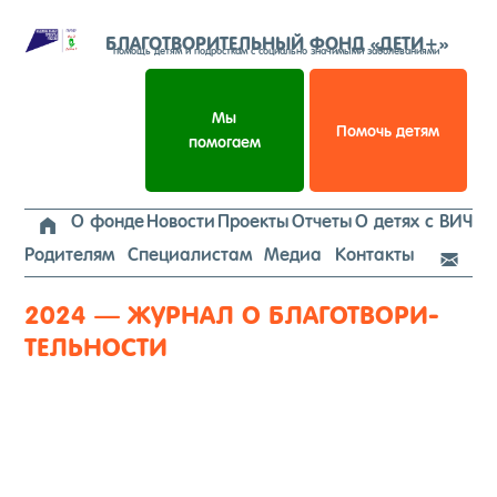
Перейти
к
БЛАГОТВОРИТЕЛЬНЫЙ ФОНД «ДЕТИ+»
помощь детям и подросткам с социально значимыми заболеваниями
содержимому
Мы
Помочь детям
помогаем
О фонде
Новости
Проекты
Отчеты
О детях с ВИЧ

Родителям
Специалистам
Медиа
Контакты

2024 — ЖУРНАЛ О БЛАГО­ТВО­РИ­
ТЕЛЬ­НОС­ТИ