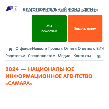
Перейти
к
БЛАГОТВОРИТЕЛЬНЫЙ ФОНД «ДЕТИ+»
помощь детям и подросткам с социально значимыми заболеваниями
содержимому
Мы
Помочь детям
помогаем
О фонде
Новости
Проекты
Отчеты
О детях с ВИЧ

Родителям
Специалистам
Медиа
Контакты

2024 — НАЦИОНАЛЬНОЕ
ИНФОРМАЦИОННОЕ АГЕНТСТВО
«САМАРА»