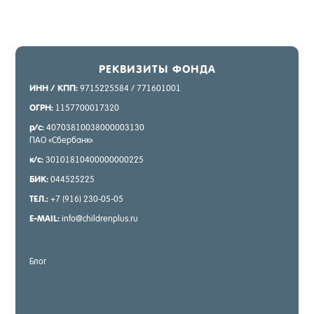
РЕК­ВИ­ЗИТЫ ФОН­ДА
ИНН / КПП:
9715225584 / 771601001
ОГРН:
1157700017320
р/с:
40703810038000003130
ПАО «Сбер­банк»
к/с:
30101810400000000225
БИК:
044525225
ТЕЛ.:
+7 (916) 230-05-05
E-MAIL:
info@childrenplus.ru
Блог