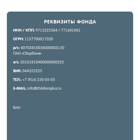
РЕК­ВИ­ЗИТЫ ФОН­ДА
ИНН / КПП:
9715225584 / 771601001
ОГРН:
1157700017320
р/с:
40703810038000003130
ПАО «Сбер­банк»
к/с:
30101810400000000225
БИК:
044525225
ТЕЛ.:
+7 (916) 230-05-05
E-MAIL:
info@childrenplus.ru
Блог