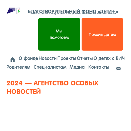
Перейти
к
БЛАГОТВОРИТЕЛЬНЫЙ ФОНД «ДЕТИ+»
помощь детям и подросткам с социально значимыми заболеваниями
содержимому
Мы
Помочь детям
помогаем
О фонде
Новости
Проекты
Отчеты
О детях с ВИЧ

Родителям
Специалистам
Медиа
Контакты

2024 — АГЕНТСТВО ОСОБЫХ
НОВОСТЕЙ