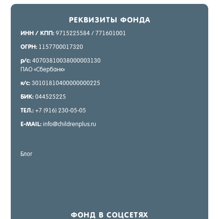
РЕК­ВИ­ЗИТЫ ФОН­ДА
ИНН / КПП:
9715225584 / 771601001
ОГРН:
1157700017320
р/с:
40703810038000003130
ПАО «Сбер­банк»
к/с:
30101810400000000225
БИК:
044525225
ТЕЛ.:
+7 (916) 230-05-05
E-MAIL:
info@childrenplus.ru
Блог
ФОНД В СОЦ­СЕ­ТЯХ