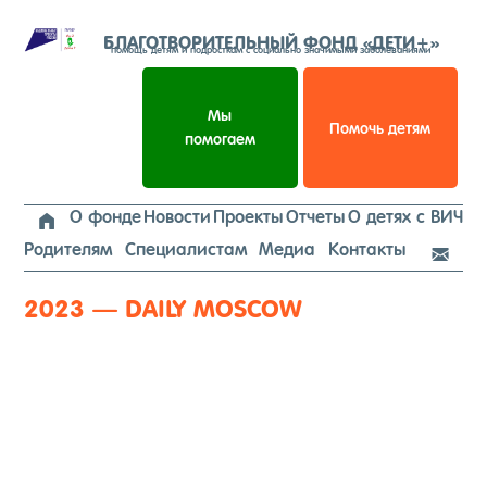
Перейти
к
БЛАГОТВОРИТЕЛЬНЫЙ ФОНД «ДЕТИ+»
помощь детям и подросткам с социально значимыми заболеваниями
содержимому
Мы
Помочь детям
помогаем
О фонде
Новости
Проекты
Отчеты
О детях с ВИЧ

Родителям
Специалистам
Медиа
Контакты

2023 — DAILY MOSCOW